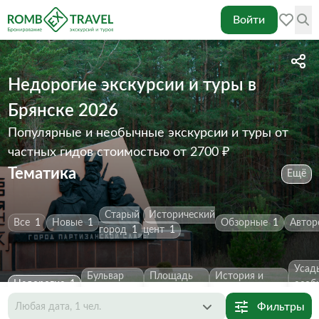
Войти
Недорогие экскурсии и туры в
Брянске 2026
Популярные и необычные экскурсии и туры от
частных гидов
стоимостью от 2700 ₽
Тематика
Ещё
Старый
Исторический
Все
1
Новые
1
Обзорные
1
Автор
город
1
цент
1
Усад
Бульвар
Площадь
История и
Недорогие
1
особ
Гагарина
1
Партизан
1
архитектура
1
двор
Фильтры
Любая дата, 1 чел.