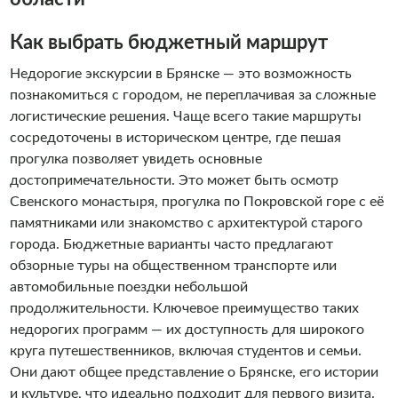
Всероссийских туристических конкурсах: «Маршруты
России », «Лучшие региональные практики развития
Как выбрать бюджетный маршрут
детского туризма», Международного туристического
Недорогие экскурсии в Брянске — это возможность
конкурса «PROбренд». Разработал маршрут «В страну
познакомиться с городом, не переплачивая за сложные
новогодних игрушек» на Карачевскую фабрику елочных
логистические решения. Чаще всего такие маршруты
игрушек, который занял первое место во Всероссийском
сосредоточены в историческом центре, где пешая
туристическом конкурсе «Маршруты России». Гид на
прогулка позволяет увидеть основные
международном Форуме-Выставке «Россия» на ВДНХ.
достопримечательности. Это может быть осмотр
Один из соавторов книги «Проводники смыслов.
Свенского монастыря, прогулка по Покровской горе с её
Перезагрузка» о форуме «Россия». Победитель
памятниками или знакомство с архитектурой старого
Международного туристического конкурса «Проводники
города. Бюджетные варианты часто предлагают
смыслов: экскурсоводы Победы». Награжден медалью
обзорные туры на общественном транспорте или
«За заслуги в культуре и искусстве».
автомобильные поездки небольшой
продолжительности. Ключевое преимущество таких
недорогих программ — их доступность для широкого
круга путешественников, включая студентов и семьи.
Они дают общее представление о Брянске, его истории
и культуре, что идеально подходит для первого визита.