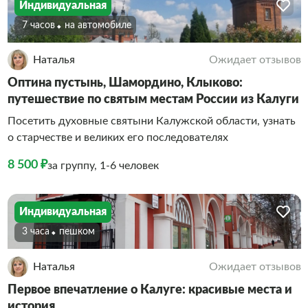
Индивидуальная
7 часов
На автомобиле
Наталья
Ожидает отзывов
Оптина пустынь, Шамордино, Клыково:
путешествие по святым местам России из Калуги
Посетить духовные святыни Калужской области, узнать
о старчестве и великих его последователях
8 500 ₽
за группу, 1-6 человек
Индивидуальная
3 часа
Пешком
Наталья
Ожидает отзывов
Первое впечатление о Калуге: красивые места и
история