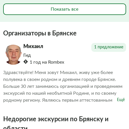
Показать все
Организаторы в Брянске
Михаил
1 предложение
Гид
1 год на Rombex
Здравствуйте! Меня зовут Михаил, живу уже более
полувека в своем родном и древнем городе Брянске.
Больше 30 лет занимаюсь организацией и проведением
экскурсий по нашей необъятной Родине, и по своему
родному региону. Являюсь первым аттестованным
Ещё
гидом-экскурсоводом в Брянской области. Мой
авторский маршрут о нашем военном мемориале в
Недорогие экскурсии по Брянску и
Хацуни - «Брянская Хацунь - сестра белорусской
Хатыни» - трижды завоевывал первые места на
области