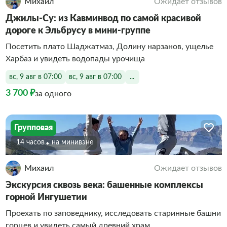
Михаил
Ожидает отзывов
Джилы-Су: из Кавминвод по самой красивой
дороге к Эльбрусу в мини-группе
Посетить плато Шаджатмаз, Долину нарзанов, ущелье
Харбаз и увидеть водопады урочища
вс, 9 авг в 07:00
вс, 9 авг в 07:00
...
3 700 ₽
за одного
Групповая
14 часов
На минивэне
Михаил
Ожидает отзывов
Экскурсия сквозь века: башенные комплексы
горной Ингушетии
Проехать по заповеднику, исследовать старинные башни
горцев и увидеть самый древний храм