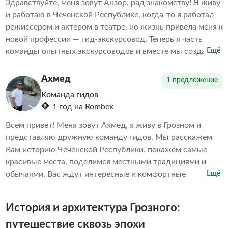
Здравствуйте, меня зовут Анзор, рад знакомству! Я живу
и работаю в Чеченской Республике, когда-то я работал
режиссером и актером в театре, но жизнь привела меня к
новой профессии — гид-экскурсовод. Теперь я часть
команды опытных экскурсоводов и вместе мы создаем
Ещё
уникальные маршруты. Для Вас рассказываем о нашем
крае, культуре и современной жизни. Любим радовать
Ахмед
1 предложение
своих гостей и делимся с ними эмоциями от от
Команда гидов
увиденных красот Кавказа.
1 год на Rombex
Всем привет! Меня зовут Ахмед, я живу в Грозном и
представляю дружную команду гидов. Мы расскажем
Вам историю Чеченской Республики, покажем самые
красивые места, поделимся местными традициями и
обычаями. Вас ждут интересные и комфортные
Ещё
экскурсии в отличной компании! Также Вы можете
запланировать большие групповые экскурсии в любое
История и архитектура Грозного:
направление!
путешествие сквозь эпохи