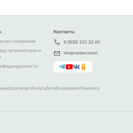
ы
Контакты
льское соглашение
8 (800) 101 32 60
жду организатором и
info@rombex.travel
м
онфиденциальности
рканд
Красноярск
Калуга
Дели
Владикавказ
Ульяновск