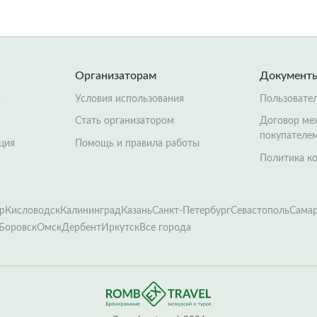
Организаторам
Документ
й
Условия использования
Пользовате
Стать организатором
Договор ме
покупателе
ция
Помощь и правила работы
Политика к
р
Кисловодск
Калининград
Казань
Санкт-Петербург
Севастополь
Сама
Боровск
Омск
Дербент
Иркутск
Все города