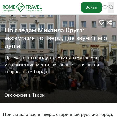
Войти
По следам Михаила Круга:
экскурсия по Твери, где звучит его
душа
Проехать по городу, посетить памятные и
исторические места связанные с жизнью и
творчеством барда
Экскурсия
в Твери
Приглашаю вас в Тверь, старинный русский город,