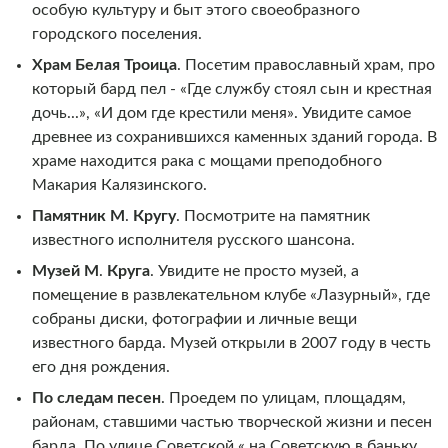
особую культуру и быт этого своеобразного
городского поселения.
Храм Белая Троица
. Посетим православный храм, про
который бард пел - «Где службу стоял сын и крестная
дочь...», «И дом где крестили меня». Увидите самое
древнее из сохранившихся каменных зданий города. В
храме находится рака с мощами преподобного
Макария Калязинского.
Памятник М
.
Кругу
. Посмотрите на памятник
известного исполнителя русского шансона.
Музей М
.
Круга
. Увидите не просто музей, а
помещение в развлекательном клубе «Лазурный», где
собраны диски, фотографии и личные вещи
известного барда. Музей открыли в 2007 году в честь
его дня рождения.
По следам песен
. Проедем по улицам, площадям,
районам, ставшими частью творческой жизни и песен
барда. По улице Советской « на Советскую в баньку