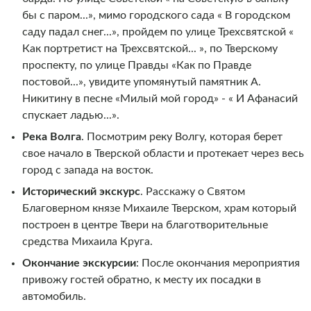
бы с паром...», мимо городского сада « В городском
саду падал снег...», пройдем по улице Трехсвятской «
Как портретист на Трехсвятской... », по Тверскому
проспекту, по улице Правды «Как по Правде
постовой...», увидите упомянутый памятник А.
Никитину в песне «Милый мой город» - « И Афанасий
спускает ладью...».
Река Волга
. Посмотрим реку Волгу, которая берет
свое начало в Тверской области и протекает через весь
город с запада на восток.
Исторический экскурс
. Расскажу о Святом
Благоверном князе Михаиле Тверском, храм который
построен в центре Твери на благотворительные
средства Михаила Круга.
Окончание экскурсии
: После окончания мероприятия
привожу гостей обратно, к месту их посадки в
автомобиль.