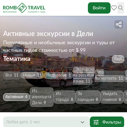
Войти
Активные экскурсии в Дели
Популярные и необычные экскурсии и туры от
частных гидов
стоимостью от $ 99
Тематика
Ещё
Экскурсии
Что
Все
11
Новые
11
Недорогие
1
на русском
посмотреть
11
языке
11
Из
Из
За
Увидеть
Активные
4
аэропорта
города
8
городом
8
главное
8
Дели
9
Фильтры
Любая дата, 1 чел.