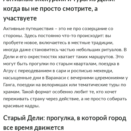
профессиональных гидов. Мой родной язык – хинди, я
свободно говорю по-русски и по-английски.
когда вы не просто смотрите, а
Путешествуя со мной по разным уголкам страны, вы
участвуете
увидите не только знаменитые достопримечательности,
Активные путешествия – это не про созерцание со
но и настоящую жизнь Индии: заглянете в местные
стороны. Здесь постоянно что-то происходит: вы
кварталы, школы, ощутите колорит повседневности и
пробуете новое, включаетесь в местные традиции,
узнаете о нашей уникальной системе образования. Я
иногда даже становитесь частью небольших ритуалов. В
покажу вам особенные, скрытые от обычного туриста
Дели и его окрестностях хватает таких маршрутов. Это
места в каждом городе. Добро пожаловать в Индию!
могут быть прогулки по старым кварталам, поездка в
Гарантирую, что с нами ваше путешествие станет по-
Агру с переодеванием в сари и росписью мехенди,
настоящему незабываемым!
насыщенные дни в Варанаси с вечерними церемониями у
Ганга, поездки на велорикшах или тематические туры по
храмам. Такой формат особенно любит те, кто хочет
переживать страну через действие, а не просто собирать
красивые кадры.
Старый Дели: прогулка, в которой город
все время движется