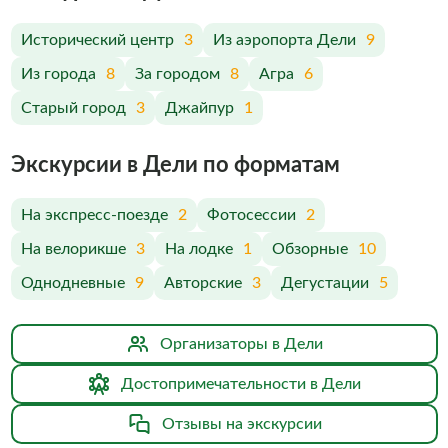
Исторический центр
3
Из аэропорта Дели
9
Из города
8
За городом
8
Агра
6
Старый город
3
Джайпур
1
Экскурсии в Дели по форматам
На экспресс-поезде
2
Фотосессии
2
На велорикше
3
На лодке
1
Обзорные
10
Однодневные
9
Авторские
3
Дегустации
5
Организаторы в Дели
Достопримечательности в Дели
Отзывы на экскурсии