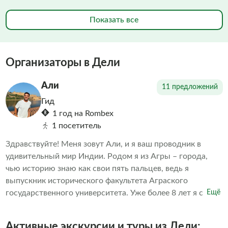
Показать все
Организаторы в Дели
Али
11 предложений
Гид
1 год на Rombex
1 посетитель
Здравствуйте! Меня зовут Али, и я ваш проводник в
удивительный мир Индии. Родом я из Агры – города,
чью историю знаю как свои пять пальцев, ведь я
выпускник исторического факультета Аграского
государственного университета. Уже более 8 лет я с
Ещё
радостью делюсь своими знаниями и страстью к Индии,
работая в туризме бок о бок с командой
Активные экскурсии и туры из Дели: