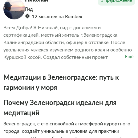
Николай
1 предложение
Гид
12 месяцев на Rombex
Всем Добра! Я Николай, гид с дипломом и
сертификацией, местный житель г.Зеленоградска,
Калининградской области, офицер в отставке. После
увольнения увлекся изучением родного края и особенно
Куршской косой. Создал собственный проект
Ещё
«Индивидуальный тур на Куршскую косу» и снял фильм
«Путешествие на Куршскую косу». Сейчас предлагаю
Медитации в Зеленоградске: путь к
индивидуальный тур на электромобиле Джили по
Куршской косе.Расскажу, покажу все главные
гармонии у моря
достопримечательности с частичным сопровождением
(Дюна Эфа или оз. Лебедь, Танцующий лес и
Почему Зеленоградск идеален для
орнитологическая станция) по желанию заехать в
медитаций
ресторан на берегу Куршского залива. Дам бинокль,
чтобы лучше рассмотреть великолепный вид и подарю
Зеленоградск, с его спокойной атмосферой курортного
подарок, чтобы запомнить и вернуться.
города, создаёт уникальные условия для практики