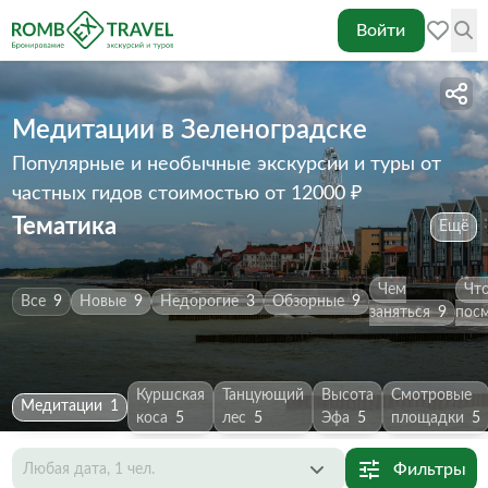
Войти
Медитации в Зеленоградске
Популярные и необычные экскурсии и туры от
частных гидов
стоимостью от 12000 ₽
Тематика
Ещё
Чем
Чт
Все
9
Новые
9
Недорогие
3
Обзорные
9
заняться
9
пос
Куршская
Танцующий
Высота
Смотровые
Медитации
1
коса
5
лес
5
Эфа
5
площадки
5
Фильтры
Любая дата, 1 чел.