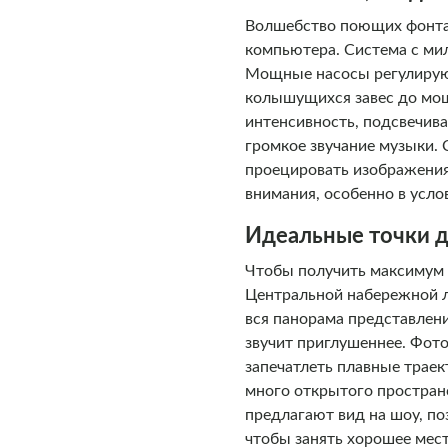
Волшебство поющих фонта
компьютера. Система с мил
Мощные насосы регулируют
колышущихся завес до мощ
интенсивность, подсвечив
громкое звучание музыки.
проецировать изображения 
внимания, особенно в усло
Идеальные точки д
Чтобы получить максимум 
Центральной набережной л
вся панорама представлени
звучит приглушеннее. Фото
запечатлеть плавные траек
много открытого пространс
предлагают вид на шоу, по
чтобы занять хорошее мест