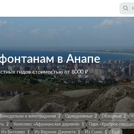
фонтанам в Анапе
астных гидов
стоимостью от 8000 ₽
Винодельни и виноградники
2
Однодневные
2
Обзорные
2
Ч
ть
2
Комплекс «Африканская деревня»
1
Парк «Храброе сердце
Из Витязево
1
Из Верхнее Джемете
1
Из Сукко
1
Ещё