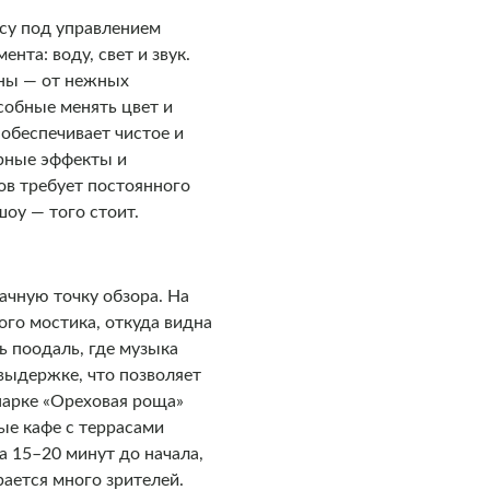
су под управлением
та: воду, свет и звук.
ины — от нежных
обные менять цвет и
обеспечивает чистое и
ерные эффекты и
ов требует постоянного
шоу — того стоит.
ачную точку обзора. На
го мостика, откуда видна
ь поодаль, где музыка
выдержке, что позволяет
 парке «Ореховая роща»
ые кафе с террасами
а 15–20 минут до начала,
рается много зрителей.