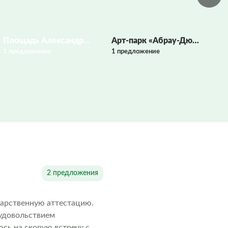
Площадь Александра II
Арт-парк «Абрау-Дюрсо»
1 предложение
1 предложение
1 
2 предложения
дарственную аттестацию.
удовольствием
юсь на скорую встречу с