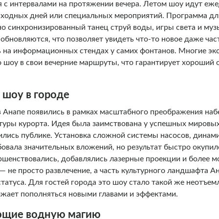
я с интервалами на протяжении вечера. Летом шоу идут еже
ыходных дней или специальных мероприятий. Программа дли
но синхронизированный танец струй воды, игры света и му
обновляются, что позволяет увидеть что-то новое даже час
ь на информационных стендах у самих фонтанов. Многие эк
 шоу в свои вечерние маршруты, что гарантирует хороший 
 шоу в городе
Анапе появились в рамках масштабного преображения наб
туры курорта. Идея была заимствована у успешных мировых
лись публике. Установка сложной системы насосов, динами
бовала значительных вложений, но результат быстро окупил
ршенствовались, добавлялись лазерные проекции и более 
 не просто развлечение, а часть культурного ландшафта Ан
татуса. Для гостей города это шоу стало такой же неотъем
лжает пополняться новыми главами и эффектами.
ающие водную магию