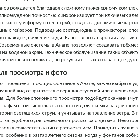
нов рождается благодаря сложному инженерному комплек
лисекундной точностью синхронизирует три ключевых элемен
 высоту и форму сотен струй, создавая динамичные карт
ных гейзеров. Подводные светодиодные прожекторы, спос
ают каждое движение воды. Качественная скрытая акустика 
 Современные системы в Анапе позволяют создавать трёхм
на водяной экран. Техническое обслуживание таких объект
виях морского климата, но результат — захватывающее дух 
ля просмотра и фото
от посещения поющих фонтанов в Анапе, важно выбрать уд
учший вид открывается с верхних ступеней или с пешеходно
я. Для более спокойного просмотра подойдут скамейки чут
графам стоит использовать штатив для съемки на длинной 
тории светящихся струй, и учитывать направление ветра. В
тва, удобного для семейного просмотра с детьми. Некотор
зволяя совместить ужин с развлечением. Приходить лучше з
о, особенно в разгар летнего сезона, когда у фонтанов соби