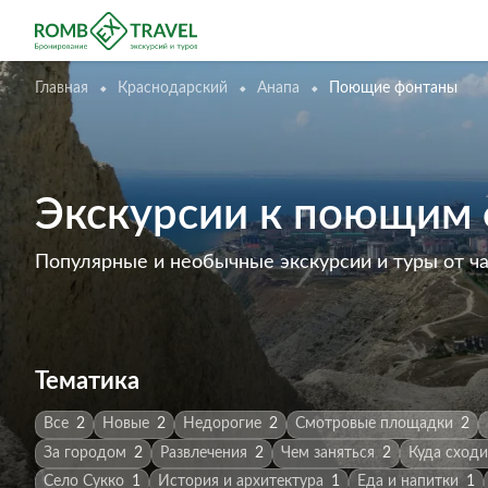
Главная
Краснодарский
Анапа
Поющие фонтаны
Экскурсии к поющим 
Популярные и необычные экскурсии и туры от ч
Тематика
Все
2
Новые
2
Недорогие
2
Смотровые площадки
2
За городом
2
Развлечения
2
Чем заняться
2
Куда сходи
Село Сукко
1
История и архитектура
1
Еда и напитки
1