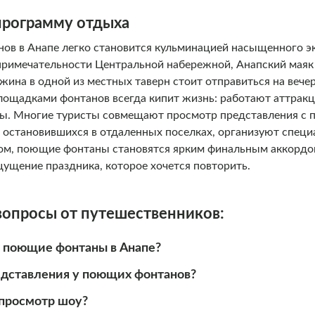
 программу отдыха
в в Анапе легко становится кульминацией насыщенного э
римечательности Центральной набережной, Анапский маяк
ужина в одной из местных таверн стоит отправиться на веч
лощадками фонтанов всегда кипит жизнь: работают аттракц
ы. Многие туристы совмещают просмотр представления с 
, остановившихся в отдаленных поселках, организуют спец
зом, поющие фонтаны становятся ярким финальным аккорд
ущение праздника, которое хочется повторить.
вопросы от путешественников:
я поющие фонтаны в Анапе?
едставления у поющих фонтанов?
 просмотр шоу?