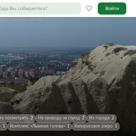
Войти
то посмотреть
2
На природу за город
2
Из города
2
»
1
Комплекс «Львиная голова»
1
Кипарисовое озеро
1