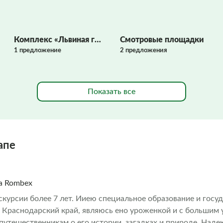
Комплекс «Львиная голова»
Смотровые площадки
1 предложение
2 предложения
Показать все
апе
на Rombex
скурсии более 7 лет. Ииею специальное образование и госу
Краснодарский край, являюсь ено уроженкой и с большим 
путешественникам о его истории, загадках и природе. Наде