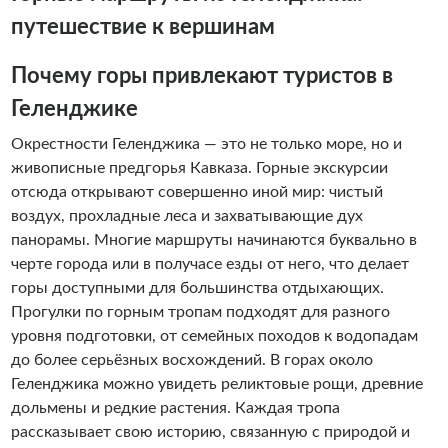
проверенный километрами: Прошёл Ликийскую тропу в
Турции — один из самых живописных пеших маршрутов
путешествие к вершинам
мира, где история античности встречается с бирюзовыми
бухтами. Прошел многие тропы кавказского хребта от
Почему горы привлекают туристов в
Крыма до Грузии. Организую и веду походы — знаю, как
Геленджике
сделать их комфортными даже для новичков.
Инструктор по сапбордингу — если хотите покорить
Окрестности Геленджика — это не только море, но и
воду, научу уверенно стоять на доске и покажу лучшие
живописные предгорья Кавказа. Горные экскурсии
места для гребли. Предоставляю возможность
отсюда открывают совершенно иной мир: чистый
познакомиться с интересными и живописными местами
воздух, прохладные леса и захватывающие дух
побережья Геленджика, узнать богатую историю и
панорамы. Многие маршруты начинаются буквально в
насладиться великолепными видами всего за один день.
черте города или в получасе езды от него, что делает
Активный, спокойный, семейный, подберем любой тип
горы доступными для большинства отдыхающих.
маршрута по вашему запросу, для коллег, друзей и
Прогулки по горным тропам подходят для разного
компаний, для пар, семейств, мам с детьми, детей и
уровня подготовки, от семейных походов к водопадам
индивидуальных путешественников. Мы команда
до более серьёзных восхождений. В горах около
местных жителей которые знают город и его
Геленджика можно увидеть реликтовые рощи, древние
окрестности, поможем с размещением, порекомендуем
дольмены и редкие растения. Каждая тропа
интересные места, проведем экскурсии, расскажем
рассказывает свою историю, связанную с природой и