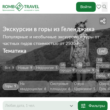
Войти
Экскурсии в горы из Геленджика
Популярные и необычные экскурсии и туры от
частных гидов
стоимостью от 2500 ₽
Тематика
Ещё
На
Из
За
природу
Все
9
Новые
9
Недорогие
5
города
9
городом
9
за
город
9
На
Смотровые
Озеро
Озеро
Горы
9
квадроциклах
6
площадки
6
Церковное
5
Грек
4
Фильтры
Любая дата, 1 чел.