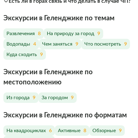
Есть ли в горах связь и что делать в случае ЧП?
Экскурсии в Геленджике по темам
Развлечения
8
На природу за город
9
Водопады
4
Чем заняться
9
Что посмотреть
9
Куда сходить
9
Экскурсии в Геленджике по
меcтоположению
Из города
9
За городом
9
Экскурсии в Геленджике по форматам
На квадроциклах
6
Активные
8
Обзорные
9