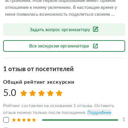
астрономия. Мое первое образование имеет прямое 
отношение к моему увлечению. В настоящее время у 
меня появилась возможность поделиться своими 
знаниями в области астрономии с теми, кому интересна 
эта тема. Мне также интересна история, современность, 
Задать вопрос организатору
будущее Российской (Советской) и зарубежной 
космонавтики, в том числе в части исследования 
Все экскурсии организатора
объектов Солнечной системы. С радостью расскажу 
множество интересных фактов.
1
отзыв от посетителей
Общий рейтинг экскурсии
5.0
Рейтинг составлен на основании 1 отзыва. Оставить
отзыв можно только после посещения.
Подробнее
1