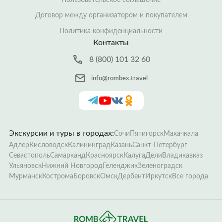
Договор между организатором и покупателем
Политика конфиденциальности
Контакты
8 (800) 101 32 60
info@rombex.travel
Экскурсии и туры в городах:
Сочи
Пятигорск
Махачкала
Адлер
Кисловодск
Калининград
Казань
Санкт-Петербург
Севастополь
Самарканд
Красноярск
Калуга
Дели
Владикавказ
Ульяновск
Нижний Новгород
Геленджик
Зеленоградск
Мурманск
Кострома
Боровск
Омск
Дербент
Иркутск
Все города