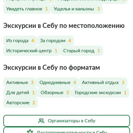
Увидеть главное
1
Ущелья и каньоны
3
Экскурсии в Себу по меcтоположению
Из города
4
За городом
4
Исторический центр
1
Старый город
1
Экскурсии в Себу по форматам
Активные
3
Однодневные
4
Активный отдых
3
Для детей
1
Обзорные
3
Городские экскурсии
1
Авторские
2
Организаторы в Себу
Достопримечательности в Себу