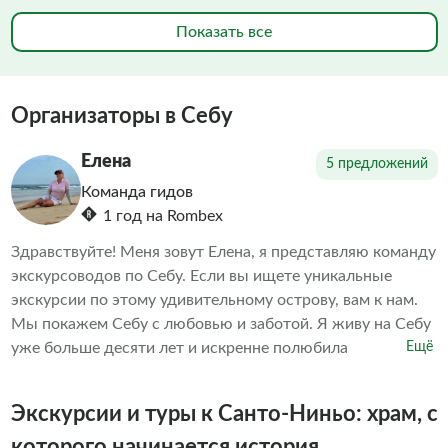
Показать все
Организаторы в Себу
Елена
5 предложений
Команда гидов
1 год на Rombex
Здравствуйте! Меня зовут Елена, я представляю команду
экскурсоводов по Себу. Если вы ищете уникальные
экскурсии по этому удивительному острову, вам к нам.
Мы покажем Себу с любовью и заботой. Я живу на Себу
уже больше десяти лет и искренне полюбила
Ещё
Филиппины. Эта любовь вдохновила меня создать
экскурсии, которые раскрывают красоту и позитив
Экскурсии и туры к Санто-Ниньо: храм, с
острова. Наши экскурсии – это не просто информация, а
душевный опыт. Мы проводим их в дружеской
которого начинается история