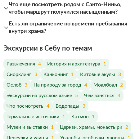
Что еще посмотреть рядом с Санто-Ниньо,
чтобы маршрут получился насыщенным?
Есть ли ограничение по времени пребывания
внутри храма?
Экскурсии в Себу по темам
Развлечения
4
История и архитектура
1
Снорклинг
3
Каньонинг
1
Китовые акулы
3
Ослоб
3
На природу за город
4
Моалбоал
2
Экскурсии на русском языке
5
Чем заняться
4
Что посмотреть
4
Водопады
3
Термальные источники
1
Катмон
1
Музеи и выставки
1
Церкви, храмы, монастыри
2
Переулки и улицы
1
Усадьбы, особняки, дворцы
1