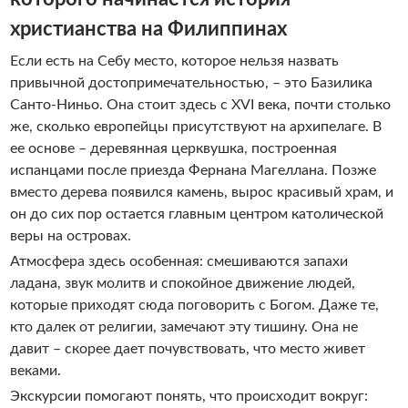
атмосфере, делимся любовью к местной культуре,
христианства на Филиппинах
гостеприимству и природе. Что вы получите на наших
Если есть на Себу место, которое нельзя назвать
экскурсиях: позитивный взгляд: мы фокусируемся на
привычной достопримечательностью, – это Базилика
ярких и вдохновляющих аспектах жизни на Филиппинах;
Санто-Ниньо. Она стоит здесь с XVI века, почти столько
глубокое погружение: благодаря опыту, мы покажем
же, сколько европейцы присутствуют на архипелаге. В
скрытые жемчужины и настоящую жизнь острова;
ее основе – деревянная церквушка, построенная
дружескую обстановку: вы почувствуете себя не
испанцами после приезда Фернана Магеллана. Позже
туристом, а близким другом; незабываемые впечатления:
вместо дерева появился камень, вырос красивый храм, и
наша цель – помочь вам полюбить Филиппины так же,
он до сих пор остается главным центром католической
как и мы. Присоединитесь к нам и откройте для себя
веры на островах.
чудесный мир Себу!
Атмосфера здесь особенная: смешиваются запахи
ладана, звук молитв и спокойное движение людей,
которые приходят сюда поговорить с Богом. Даже те,
кто далек от религии, замечают эту тишину. Она не
давит – скорее дает почувствовать, что место живет
веками.
Экскурсии помогают понять, что происходит вокруг: