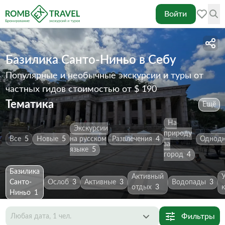
Войти
Базилика Санто-Ниньо в Себу
Популярные и необычные экскурсии и туры от
частных гидов
стоимостью от $ 190
Тематика
Ещё
На
Экскурсии
природу
Все
5
Новые
5
на русском
Развлечения
4
Однодн
за
языке
5
город
4
Базилика
Активный
Санто-
Ослоб
3
Активные
3
Водопады
3
отдых
3
Ниньо
1
Фильтры
Любая дата, 1 чел.