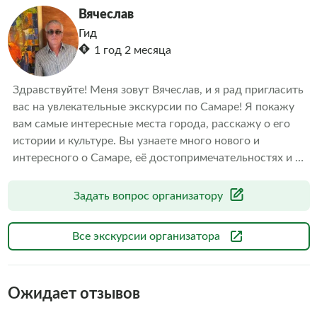
Вячеслав
Гид
1 год 2 месяца
Здравствуйте! Меня зовут Вячеслав, и я рад пригласить 
вас на увлекательные экскурсии по Самаре! Я покажу 
вам самые интересные места города, расскажу о его 
истории и культуре. Вы узнаете много нового и 
интересного о Самаре, её достопримечательностях и 
жителях. Экскурсии проводятся в удобное для вас 
время и по разным маршрутам. Я подстроюсь под ваши 
Задать вопрос организатору
интересы и предпочтения. Не упустите возможность 
познакомиться с Самарой поближе и откройте для себя 
Все экскурсии организатора
этот прекрасный город!
Ожидает отзывов