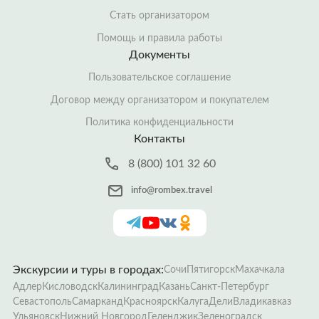
Стать организатором
Помощь и правила работы
Документы
Пользовательское соглашение
Договор между организатором и покупателем
Политика конфиденциальности
Контакты
8 (800) 101 32 60
info@rombex.travel
Экскурсии и туры в городах:
Сочи
Пятигорск
Махачкала
Адлер
Кисловодск
Калининград
Казань
Санкт-Петербург
Севастополь
Самарканд
Красноярск
Калуга
Дели
Владикавказ
Ульяновск
Нижний Новгород
Геленджик
Зеленоградск