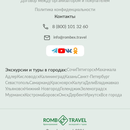
Договор между организатором и покупателем
Политика конфиденциальности
Контакты
8 (800) 101 32 60
info@rombex.travel
Экскурсии и туры в городах:
Сочи
Пятигорск
Махачкала
Адлер
Кисловодск
Калининград
Казань
Санкт-Петербург
Севастополь
Самарканд
Красноярск
Калуга
Дели
Владикавказ
Ульяновск
Нижний Новгород
Геленджик
Зеленоградск
Мурманск
Кострома
Боровск
Омск
Дербент
Иркутск
Все города