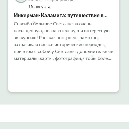
индивидуальный поход или на индивидуальную
15 августа
экскурсию.
Инкерман-Каламита: путешествие в
«Русский Афон» и тайны
Спасибо большое Светлане за очень
насыщенную, познавательную и интересную
средневековой крепости
экскурсию! Рассказ построен грамотно,
затрагиваются все исторические периоды,
при этом с собой у Светланы дополнительные
материалы, карты, фотографии, чтобы более
целостно представлять, о чем идет рассказ.
Всем рекомендуем!!!