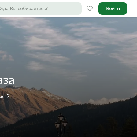
Войти
аза
ажей