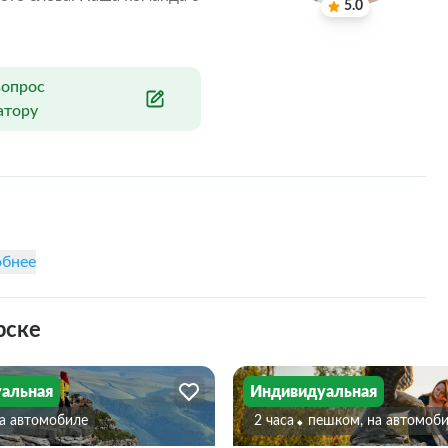
5.0
вопрос
атору
бнее
рске
альная
Индивидуальная
На автомобиле
2 часа
Пешком, на автомоб