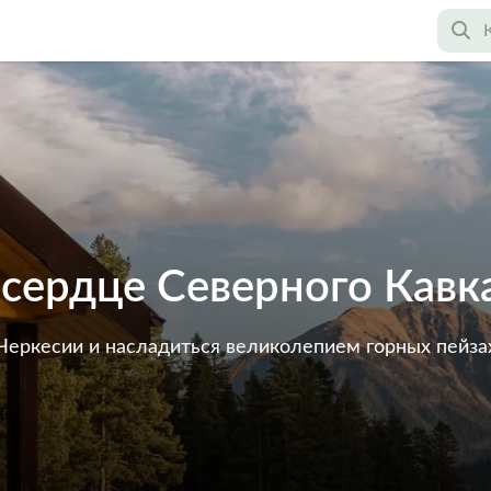
 сердце Северного Кавк
 Черкесии и насладиться великолепием горных пейз