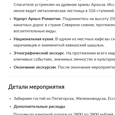
Спасителя устремлен на древние храмы Архыза. Иссл
иконе ведет металлическая лестница в 526 ступеней.
Курорт Архыз-Романтик
. Поднимитесь на высоту 25
канатных дорог в стране Северное сияние, протяже
восхитительные виды.
Национальная кухня
. В одном из местных кафе вы 
карачаевцев и знаменитый кавказский шашлык.
Этнографический экскурс
. На протяжении всего ма
ключевых событиях, значимых личностях и культурн
Окончание экскурсии
. После окончания мероприятия
Детали мероприятия
Забираем гостей из Пятигорска, Железноводска, Ес
Дополнительные расходы
Подъем по канатной дороге от 2800 до 3800 рублей.