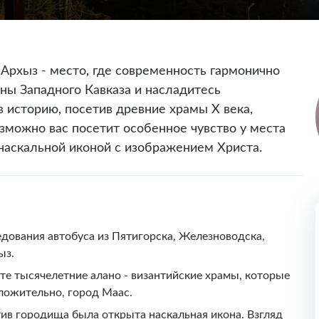
Архыз - место, где современность гармонично
йны Западного Кавказа и насладитесь
 историю, посетив древние храмы X века,
зможно вас посетит особенное чувство у места
 наскальной иконой с изображением Христа.
едования автобуса из Пятигорска, Железноводска,
ыз.
ите тысячелетние алано - византийские храмы, которые
ложительно, город Маас.
отив городища была открыта наскальная икона. Взгляд