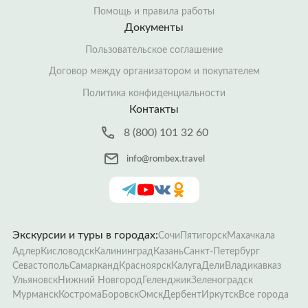
Помощь и правила работы
Документы
Пользовательское соглашение
Договор между организатором и покупателем
Политика конфиденциальности
Контакты
8 (800) 101 32 60
info@rombex.travel
Экскурсии и туры в городах:
Сочи
Пятигорск
Махачкала
Адлер
Кисловодск
Калининград
Казань
Санкт-Петербург
Севастополь
Самарканд
Красноярск
Калуга
Дели
Владикавказ
Ульяновск
Нижний Новгород
Геленджик
Зеленоградск
Мурманск
Кострома
Боровск
Омск
Дербент
Иркутск
Все города