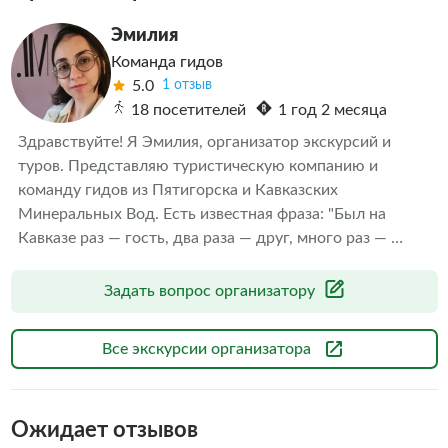
Эмилия
Команда гидов
5.0
1 отзыв
18 посетителей
1 год 2 месяца
Здравствуйте! Я Эмилия, организатор экскурсий и 
туров. Представляю туристическую компанию и 
команду гидов из Пятигорска и Кавказских 
Минеральных Вод. Есть известная фраза: "Был на 
Кавказе раз — гость, два раза — друг, много раз — 
земляк". Мы покажем, что это не просто слова. Наша 
команда с 1992 года делает ваш отдых комфортным.
Задать вопрос организатору
Все экскурсии организатора
Ожидает отзывов