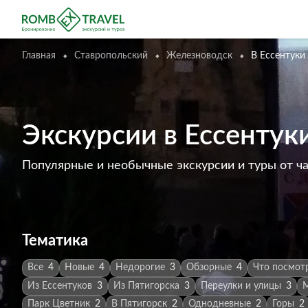
Главная
Ставропольский
Железноводск
В Ессентуки
Экскурсии в Ессентук
Популярные и необычные экскурсии и туры от ч
Тематика
Все
4
Новые
4
Недорогие
3
Обзорные
4
Что посмот
Из Ессентуков
3
Из Пятигорска
3
Переулки и улицы
3
М
Парк Цветник
2
В Пятигорск
2
Однодневные
2
Горы
2