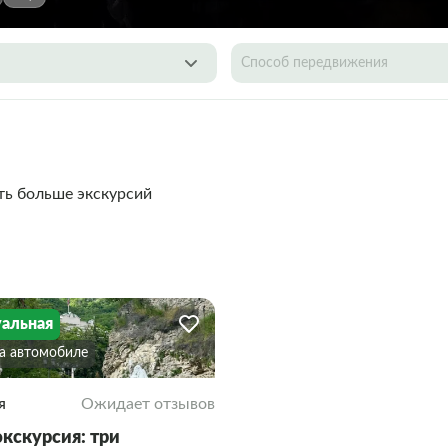
Способ передвижения
ть больше экскурсий
альная
На автомобиле
я
Ожидает отзывов
экскурсия: три