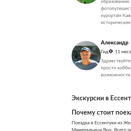
образованию 
или индивиду
фотопутешест
курортам Кав
исторические
задача - созд
уловить ваше 
Александр
умиротворение
получить пам
Гид
11 мес
Давайте вмес
Здравствуйте!
просто хобби
возможности 
Экскурсии в Ессен
Почему стоит поех
Поездка в Ессентуки из Ж
Минеральных Вод. Всего по