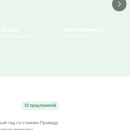
Бештау
Музей «Крепость»
Ц
1 предложение
1 предложение
2 
10 предложений
ный гид со стажем Проведу
курсии провожу