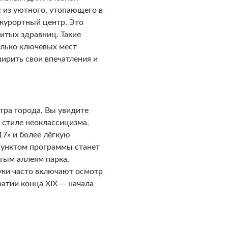
 из уютного, утопающего в
курортный центр. Это
итых здравниц. Такие
олько ключевых мест
ширить свои впечатления и
тра города. Вы увидите
 стиле неоклассицизма.
17» и более лёгкую
 пунктом программы станет
тым аллеям парка,
уки часто включают осмотр
атии конца XIX — начала