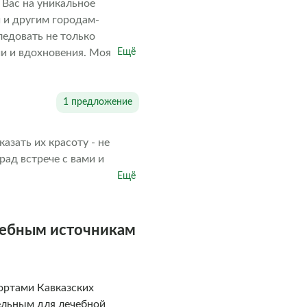
 Вас на уникальное
 и другим городам-
едовать не только
ии и вдохновения. Моя
Ещё
собой. Главное для меня —
е, восторг,
дск с новой стороны и
1 предложение
ельном путешествии.
аемые воспоминания!
азать их красоту - не
рад встрече с вами и
Ещё
елебным источникам
ортами Кавказских
тельным для лечебной