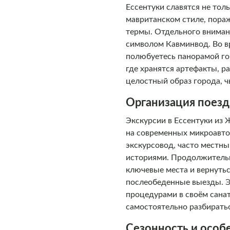
Ессентуки славятся не тол
мавританском стиле, пора
термы. Отдельного вниман
символом Кавминвод. Во в
полюбуетесь панорамой го
где хранятся артефакты, 
целостный образ города, ч
Организация поезд
Экскурсии в Ессентуки из
на современных микроавто
экскурсовод, часто местны
историями. Продолжительно
ключевые места и вернутьс
послеобеденные выезды. Э
процедурами в своём сана
самостоятельно разбирать
Сезонность и особ