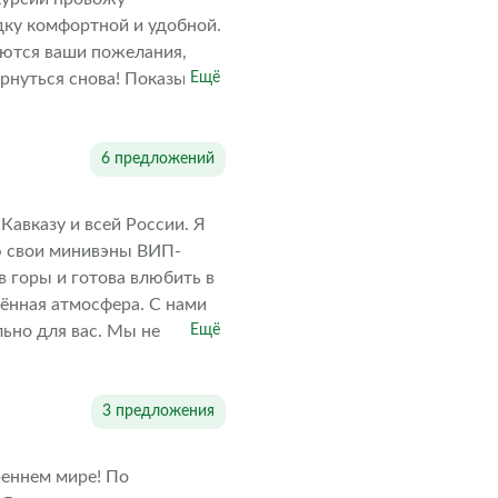
дку комфортной и удобной.
аются ваши пожелания,
ернуться снова! Показываю
Ещё
ги.
6 предложений
Кавказу и всей России. Я
ю свои минивэны ВИП-
в горы и готова влюбить в
дённая атмосфера. С нами
ьно для вас. Мы не
Ещё
и гиды, а также
до 6 человек в авто.
аем, где искать красивые
3 предложения
ренные места. Не сидите
айте горячие снимки в
реннем мире! По
аборе группы из 6 человек