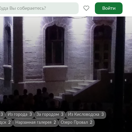
Войти
3
Из города
3
За городом
3
Из Кисловодска
3
дск
2
Нарзанная галерея
2
Озеро Провал
2