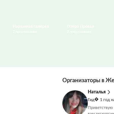
Нарзанная галерея
Озеро Провал
2 предложения
2 предложения
Организаторы в Ж
Наталья
Гид
1 год 
Приветствую 
вам экскурси