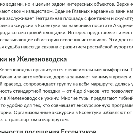
ько водами, но и целым рядом интересных объектов. Верхни
жают своим изяществом. Здание Главных нарзанных ванн н
ия заслуживает Театральная площадь с фонтаном и скульп
ремя экскурсии в Ессентуки вы наверняка посетите Академ
рода со смотровой площадки. Интерес представляет и мест
рассказывающие об истории освоения источников. Эти дост
ья судьба навсегда связана с развитием российской курорто
ки из Железноводска
 Железноводска организуются с максимальным комфортом. 
бусах или автомобилях, дорога занимает минимум времени
й краевед, сопровождает группу на всём маршруте, делясь
сть стандартной поездки — от 4 до 6 часов, что позволяет
я в Железноводск к ужину. Многие туры предлагают гибкий
то удобно для тех, кто совмещает экскурсионную програм
тории. Организованные экскурсии в Ессентуки избавляют о
ся с транспортом и маршрутом.
енности посещения Ессентуков