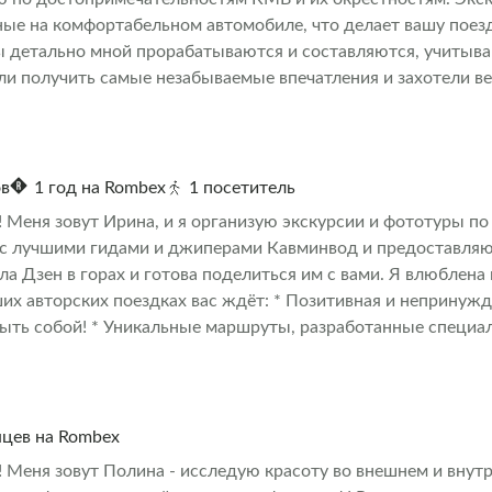
ые на комфортабельном автомобиле, что делает вашу поез
 детально мной прорабатываются и составляются, учитыв
ли получить самые незабываемые впечатления и захотели в
ак его знают местные, и с радостью предлагаю вам свои услу
ов
1 год на Rombex
1 посетитель
 Меня зовут Ирина, и я организую экскурсии и фототуры по 
с лучшими гидами и джиперами Кавминвод и предоставля
ла Дзен в горах и готова поделиться им с вами. Я влюблена 
аших авторских поездках вас ждёт: * Позитивная и непринуж
ыть собой! * Уникальные маршруты, разработанные специал
 * Комфорт и безопасность. У нас только опытные водители 
ные внедорожники и минивэны. * Небольшие группы — от 4 
х автобусов и толп туристов! * Более 10 лет опыта. Мы зн
ды и лучшие локации для фотографий, а где — лишь распиа
яцев на Rombex
рисоединяйтесь к нам и наслаждайтесь дикой природой, дел
! Меня зовут Полина - исследую красоту во внешнем и внут
х. Наши поездки из городов КМВ проходят ежедневно при н