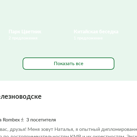
Парк Цветник
Китайская беседка
2 предложения
1 предложение
Показать все
елезноводске
на Rombex
3 посетителя
вас, друзья! Меня зовут Наталья, я опытный дипломирован
ю по достопримечательностям КМВ и их окрестностям. Экс