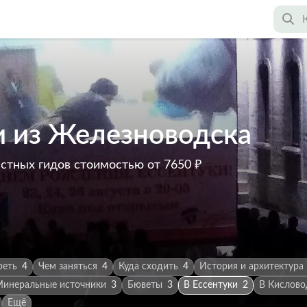
и из Железноводска
астных гидов
стоимостью от 7650 ₽
реть
4
Чем заняться
4
Куда сходить
4
История и архитектура
инеральные источники
3
Бюветы
3
В Ессентуки
2
В Кислово
Ещё