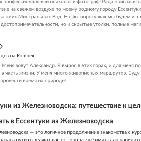
я профессиональный психолог и фотограф! Рада пригласить
ально.
вие на свежем воздухе по моему родному городу Ессентуки
казских Минеральных Вод. На фотопрогулках мы будем иссл
 достопримечательности, но и скрытые уголки, полные маг
ать пространство доверия и лёгкости, где вы сможете быть 
эмоциональное состояние: радость, задумчивость, удивлени
... Если вы хотите увидеть Ессентуки, Пятигорск, Кислово
ятные фотографии, присоединяйтесь ко мне в этом увлекат
яцев на Rombex
те насладимся городскими пейзажами и создадим незабыв
 Меня зовут Александр. Я вырос в этих горах, и для меня пок
, а часть жизни. У меня много живописных маршрутов. Буду 
провести время на природе!
туки из Железноводска: путешествие к ц
ать в Ессентуки из Железноводска
елезноводска — это логичное продолжение знакомства с кур
лчаса пути отделяют вас от города, чьё имя стало нарица