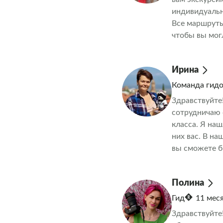
индивидуальн
Все маршруты
чтобы вы мог
Кавказ так, к
Ирина
Команда гид
Здравствуйте!
сотрудничаю 
класса. Я наш
них вас. В н
вы сможете б
повторяемся!
комфортабель
Полина
Никаких душны
природные ви
Гид
11 мес
на диване! П
Здравствуйте
снежных гора