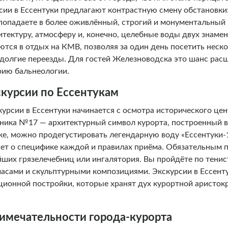
сии в Ессентуки предлагают контрастную смену обстановки:
попадаете в более оживлённый, строгий и монументальный 
тектуру, атмосферу и, конечно, целебные воды двух знамен
тся в отдых на КМВ, позволяя за один день посетить неск
а долгие переезды. Для гостей Железноводска это шанс рас
рию бальнеологии.
скурсии по Ессентукам
рсии в Ессентуки начинается с осмотра исторического цен
ника №17 — архитектурный символ курорта, построенный в
ке, можно продегустировать легендарную воду «Ессентуки-
ажет о специфике каждой и правилах приёма. Обязательным
йших грязелечебниц или ингалятория. Вы пройдёте по тенис
асами и скульптурными композициями. Экскурсии в Ессент
ионной постройки, которые хранят дух курортной аристокр
имечательности города-курорта