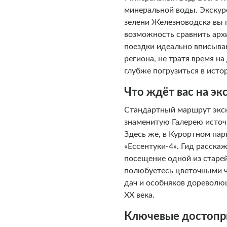
минеральной воды. Экскур
зелени Железноводска вы 
возможность сравнить архи
поездки идеально вписываю
региона, не тратя время н
глубже погрузиться в исто
Что ждёт вас на эк
Стандартный маршрут экску
знаменитую Галерею источ
Здесь же, в Курортном пар
«Ессентуки-4». Гид расск
посещение одной из старе
полюбуетесь цветочными ч
дач и особняков дореволюц
XX века.
Ключевые достопр