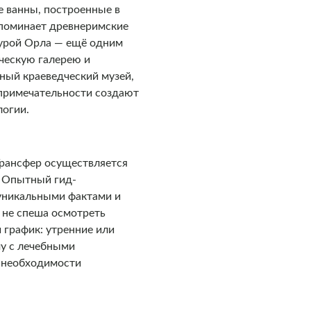
е ванны, построенные в
апоминает древнеримские
турой Орла — ещё одним
ическую галерею и
ный краеведческий музей,
опримечательности создают
логии.
Трансфер осуществляется
. Опытный гид-
 уникальными фактами и
 не спеша осмотреть
 график: утренние или
му с лечебными
т необходимости