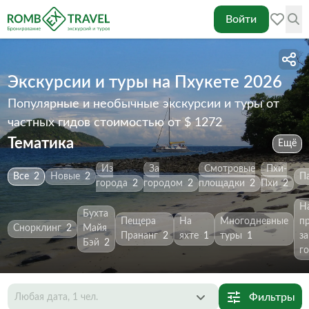
Войти
Экскурсии и туры на Пхукете 2026
Популярные и необычные экскурсии и туры от
частных гидов
стоимостью от $ 1272
Тематика
Ещё
Из
За
Смотровые
Пхи-
Все
2
Новые
2
П
города
2
городом
2
площадки
2
Пхи
2
Н
Бухта
Пещера
На
Многодневные
п
Снорклинг
2
Майя
Прананг
2
яхте
1
туры
1
за
Бэй
2
г
Фильтры
Любая дата, 1 чел.