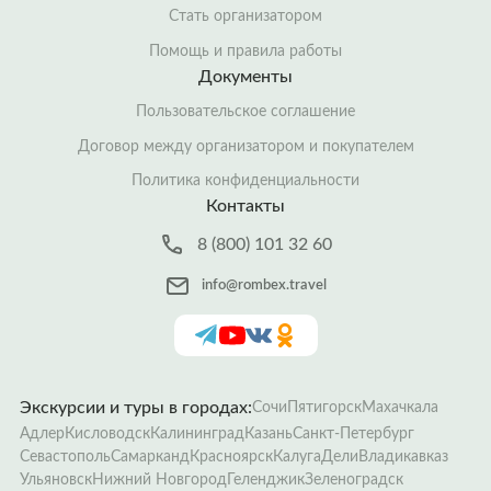
Стать организатором
Помощь и правила работы
Документы
Пользовательское соглашение
Договор между организатором и покупателем
Политика конфиденциальности
Контакты
8 (800) 101 32 60
info@rombex.travel
Экскурсии и туры в городах:
Сочи
Пятигорск
Махачкала
Адлер
Кисловодск
Калининград
Казань
Санкт-Петербург
Севастополь
Самарканд
Красноярск
Калуга
Дели
Владикавказ
Ульяновск
Нижний Новгород
Геленджик
Зеленоградск