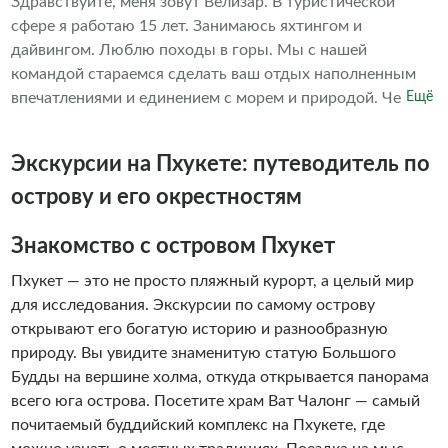
Здравствуйте, меня зовут Велизар. В туристической
сфере я работаю 15 лет. Занимаюсь яхтингом и
дайвингом. Люблю походы в горы. Мы с нашей
командой стараемся сделать ваш отдых наполненным
впечатлениями и единением с морем и природой. Через
Ещё
это найти в себе настоящее сокровище радости и любви.
Экскурсии на Пхукете: путеводитель по
острову и его окрестностям
Знакомство с островом Пхукет
Пхукет — это не просто пляжный курорт, а целый мир
для исследования. Экскурсии по самому острову
открывают его богатую историю и разнообразную
природу. Вы увидите знаменитую статую Большого
Будды на вершине холма, откуда открывается панорама
всего юга острова. Посетите храм Ват Чалонг — самый
почитаемый буддийский комплекс на Пхукете, где