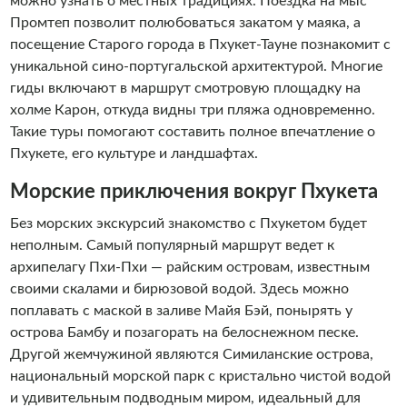
можно узнать о местных традициях. Поездка на мыс
Промтеп позволит полюбоваться закатом у маяка, а
посещение Старого города в Пхукет-Тауне познакомит с
уникальной сино-португальской архитектурой. Многие
гиды включают в маршрут смотровую площадку на
холме Карон, откуда видны три пляжа одновременно.
Такие туры помогают составить полное впечатление о
Пхукете, его культуре и ландшафтах.
Морские приключения вокруг Пхукета
Без морских экскурсий знакомство с Пхукетом будет
неполным. Самый популярный маршрут ведет к
архипелагу Пхи-Пхи — райским островам, известным
своими скалами и бирюзовой водой. Здесь можно
поплавать с маской в заливе Майя Бэй, понырять у
острова Бамбу и позагорать на белоснежном песке.
Другой жемчужиной являются Симиланские острова,
национальный морской парк с кристально чистой водой
и удивительным подводным миром, идеальный для