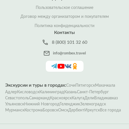
Пользовательское соглашение
Договор между организатором и покупателем
Политика конфиденциальности
Контакты
8 (800) 101 32 60
info@rombex.travel
Экскурсии и туры в городах:
Сочи
Пятигорск
Махачкала
Адлер
Кисловодск
Калининград
Казань
Санкт-Петербург
Севастополь
Самарканд
Красноярск
Калуга
Дели
Владикавказ
Ульяновск
Нижний Новгород
Геленджик
Зеленоградск
Мурманск
Кострома
Боровск
Омск
Дербент
Иркутск
Все города