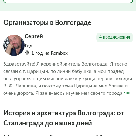
Организаторы в Волгограде
Сергей
4 предложения
Гид
1 год на Rombex
Здравствуйте! Я коренной житель Волгограда. Я тесно
связан с г. Царицын, по линии бабушки, а мой прадед
был управляющим мясной лавки у купца первой гильдии
В. Ф. Лапшина, и поэтому тема Царицына мне близка и
очень дорога. Я занимаюсь изучением своего города уже
Ещё
на протяжении 10 лет, а в сфере туризма я работаю 11-й
год. Я очень хочу донести историю моего города до всех
История и архитектура Волгограда: от
людей, проживающих в моей стране.
Сталинграда до наших дней