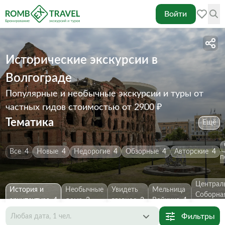
Войти
Исторические экскурсии в
Волгограде
Популярные и необычные экскурсии и туры от
частных гидов
стоимостью от 2900 ₽
Тематика
Ещё
Все
4
Новые
4
Недорогие
4
Обзорные
4
Авторские
4
п
Централ
История и
Необычные
Увидеть
Мельница
Соборна
архитектура
4
дома
2
главное
2
Войкина
1
мечеть
Фильтры
Любая дата, 1 чел.