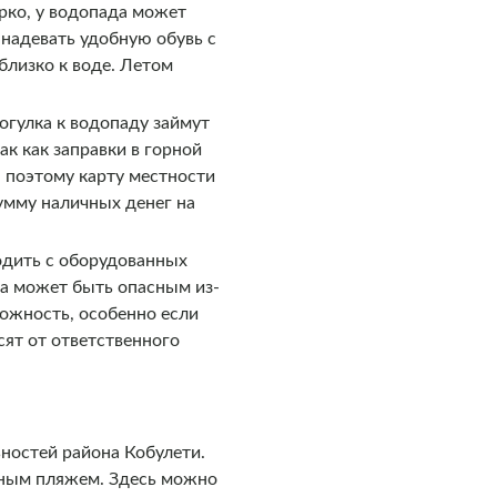
рко, у водопада может
 надевать удобную обувь с
близко к воде. Летом
рогулка к водопаду займут
ак как заправки в горной
, поэтому карту местности
умму наличных денег на
ходить с оборудованных
да может быть опасным из-
рожность, особенно если
сят от ответственного
ностей района Кобулети.
аным пляжем. Здесь можно