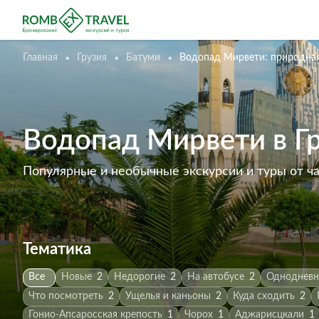
Главная
Грузия
Батуми
Водопад Мирвети: природная
Водопад Мирвети в Гру
Популярные и необычные экскурсии и туры от ч
Тематика
Все
Новые
2
Недорогие
2
На автобусе
2
Одноднев
Что посмотреть
2
Ущелья и каньоны
2
Куда сходить
2
Гонио-Апсаросская крепость
1
Чорох
1
Аджарисцкали
1