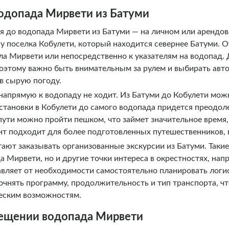
водопада Мирвети из Батуми
я до водопада Мирвети из Батуми — на личном или арендо
ну поселка Кобулети, который находится севернее Батуми. О
ела Мирвети или непосредственно к указателям на водопад.
 поэтому важно быть внимательным за рулем и выбирать авт
в сырую погоду.
апрямую к водопаду не ходит. Из Батуми до Кобулети мож
остановки в Кобулети до самого водопада придется преодол
пути можно пройти пешком, что займет значительное время,
нт подходит для более подготовленных путешественников, 
ают заказывать организованные экскурсии из Батуми. Такие
 Мирвети, но и другие точки интереса в окрестностях, напр
авляет от необходимости самостоятельно планировать логис
очнять программу, продолжительность и тип транспорта, ч
еским возможностям.
сещении водопада Мирвети