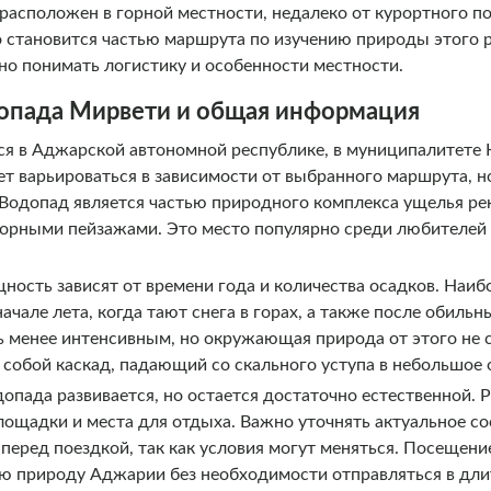
асположен в горной местности, недалеко от курортного по
 становится частью маршрута по изучению природы этого 
но понимать логистику и особенности местности.
опада Мирвети и общая информация
я в Аджарской автономной республике, в муниципалитете К
ет варьироваться в зависимости от выбранного маршрута, н
 Водопад является частью природного комплекса ущелья ре
горными пейзажами. Это место популярно среди любителей 
ность зависят от времени года и количества осадков. Наи
начале лета, когда тают снега в горах, а также после обил
 менее интенсивным, но окружающая природа от этого не с
 собой каскад, падающий со скального уступа в небольшое 
опада развивается, но остается достаточно естественной. 
ощадки и места для отдыха. Важно уточнять актуальное со
перед поездкой, так как условия могут меняться. Посещен
ю природу Аджарии без необходимости отправляться в дл