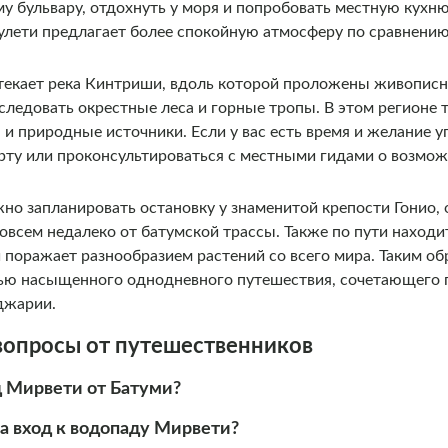
у бульвару, отдохнуть у моря и попробовать местную кухню
улети предлагает более спокойную атмосферу по сравнен
отекает река Кинтриши, вдоль которой проложены живопи
следовать окрестные леса и горные тропы. В этом регионе 
и природные источники. Если у вас есть время и желание у
арту или проконсультироваться с местными гидами о возм
но запланировать остановку у знаменитой крепости Гонио, 
овсем недалеко от батумской трассы. Также по пути находи
 поражает разнообразием растений со всего мира. Таким об
ью насыщенного однодневного путешествия, сочетающего 
джарии.
вопросы от путешественников
д Мирвети от Батуми?
а вход к водопаду Мирвети?