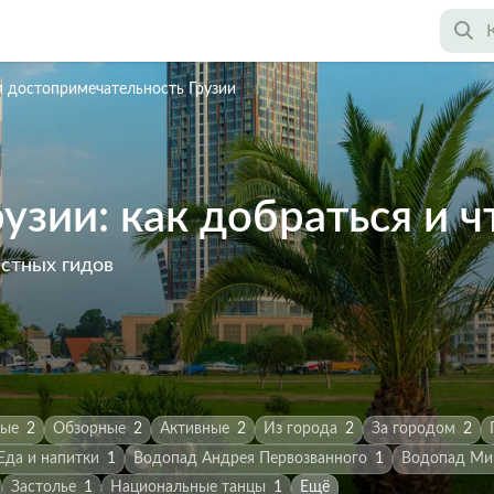
 достопримечательность Грузии
зии: как добраться и ч
астных гидов
ные
2
Обзорные
2
Активные
2
Из города
2
За городом
2
Еда и напитки
1
Водопад Андрея Первозванного
1
Водопад Ми
Застолье
1
Национальные танцы
1
Ещё