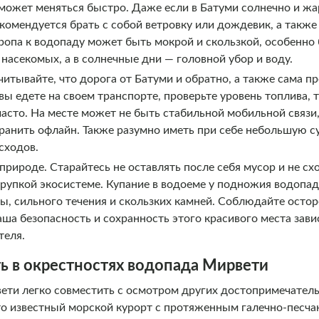
может меняться быстро. Даже если в Батуми солнечно и жа
комендуется брать с собой ветровку или дождевик, а также
опа к водопаду может быть мокрой и скользкой, особенно 
 насекомых, а в солнечные дни — головной убор и воду.
читывайте, что дорога от Батуми и обратно, а также сама п
ы едете на своем транспорте, проверьте уровень топлива, т
асто. На месте может не быть стабильной мобильной связи
ранить офлайн. Также разумно иметь при себе небольшую с
сходов.
природе. Старайтесь не оставлять после себя мусор и не с
хрупкой экосистеме. Купание в водоеме у подножия водопа
ы, сильного течения и скользких камней. Соблюдайте осто
аша безопасность и сохранность этого красивого места зави
теля.
ь в окрестностях водопада Мирвети
ти легко совместить с осмотром других достопримечатель
то известный морской курорт с протяженным галечно-песч