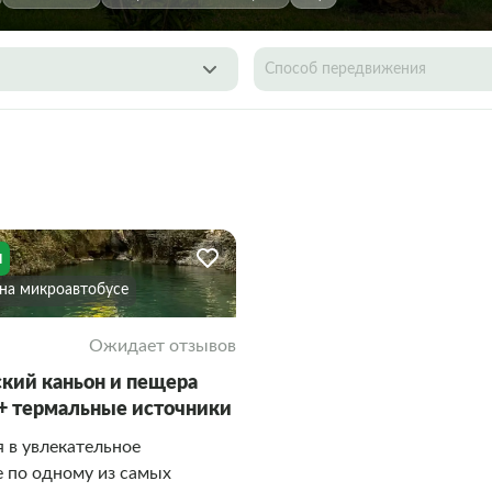
Способ передвижения
я
На микроавтобусе
Ожидает отзывов
кий каньон и пещера
+ термальные источники
 в увлекательное
 по одному из самых