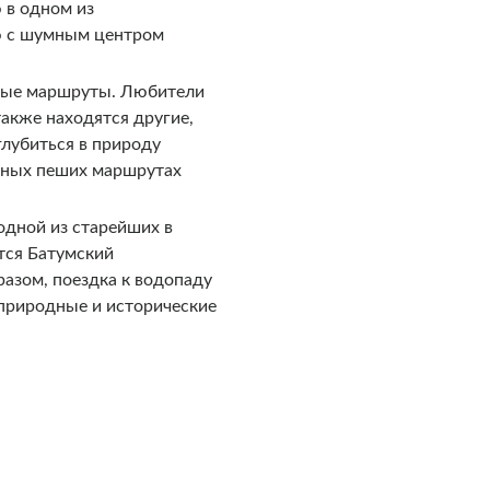
 в одном из
ию с шумным центром
сные маршруты. Любители
также находятся другие,
глубиться в природу
ожных пеших маршрутах
одной из старейших в
тся Батумский
разом, поездка к водопаду
природные и исторические