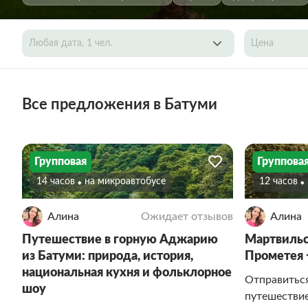
Любая дата, 1 чел.
Цена
Все предложения в Батуми
Групповая
Группова
14 часов
На микроавтобусе
12 часов
Алина
Ожидает отзывов
Алина
Путешествие в горную Аджарию
Мартвильс
из Батуми: природа, история,
Прометея 
национальная кухня и фольклорное
Отправиться
шоу
путешествие