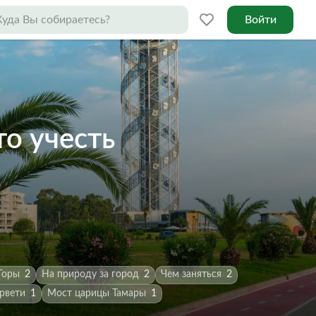
Войти
то учесть
Горы
2
На природу за город
2
Чем заняться
2
рвети
1
Мост царицы Тамары
1