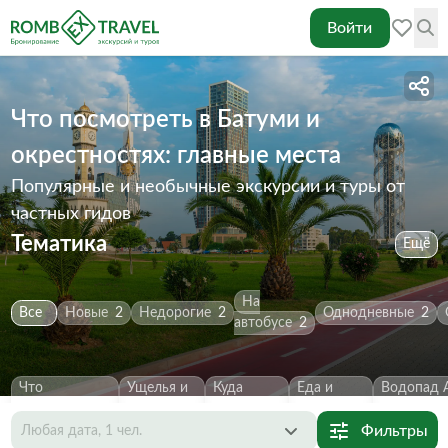
Войти
Что посмотреть в Батуми и
окрестностях: главные места
Популярные и необычные экскурсии и туры от
частных гидов
Тематика
Ещё
На
Все
Новые
2
Недорогие
2
Однодневные
2
автобусе
2
Что
Ущелья и
Куда
Еда и
Водопад 
посмотреть
2
каньоны
2
сходить
2
напитки
1
Первозва
Фильтры
Любая дата, 1 чел.