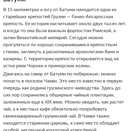
В 15 километрах к югу от Батуми находится одна из
старейших крепостей Грузии — Гонио-Апсаросская
крепость. Ее история насчитывает около двух тысяч лет,
и когда-то она была важным форпостом Римской, а
затем Византийской империй. Сегодня можно
прогуляться по хорошо сохранившимся крепостным
стенам, заглянуть в раскопанные археологами бани и
казармы. С территории крепости открывается вид на
устье реки Чорохи и приморские холмы.
Двигаясь на север от Батуми по побережью, можно
попасть в поселок Чакви. Это место известно в первую
очередь как родина грузинского чаеводства. Здесь до
сих пор сохранились обширные чайные плантации,
заложенные еще в XIX веке. Можно увидеть, как растет
чай, а в местных кафе обязательно попробовать
свежезаваренный грузинский чай. В Чакви также
находится старинная церковь, а само место обладает
особой, неспешной курортной атмосферой.