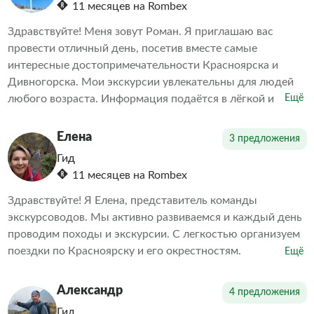
11 месяцев на Rombex
можете быть уверены, что экскурсия будет насыщенной
и познавательной. Рассказ гида будет увлекательным, с
Здравствуйте! Меня зовут Роман. Я приглашаю вас
интересными народными легендами и литературными
провести отличный день, посетив вместе самые
отступлениями.
интересные достопримечательности Красноярска и
Дивногорска. Мои экскурсии увлекательны для людей
любого возраста. Информация подаётся в лёгкой и
Ещё
доступной форме, в виде диалога. Вы узнаете много
интересного о нашем городе — от основания Красного
Елена
3 предложения
Яра до наших дней. Я искренне люблю Красноярск и
Гид
хочу подарить вам незабываемые впечатления.
11 месяцев на Rombex
Здравствуйте! Я Елена, представитель команды
экскурсоводов. Мы активно развиваемся и каждый день
проводим походы и экскурсии. С легкостью организуем
поездки по Красноярску и его окрестностям.
Ещё
Александр
4 предложения
Гид