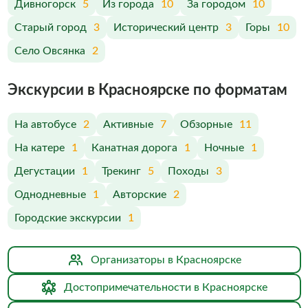
Дивногорск
5
Из города
10
За городом
10
Старый город
3
Исторический центр
3
Горы
10
Село Овсянка
2
Экскурсии в Красноярске по форматам
На автобусе
2
Активные
7
Обзорные
11
На катере
1
Канатная дорога
1
Ночные
1
Дегустации
1
Трекинг
5
Походы
3
Однодневные
1
Авторские
2
Городские экскурсии
1
Организаторы в Красноярске
Достопримечательности в Красноярске