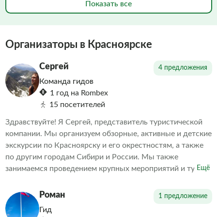
Показать все
Организаторы в Красноярске
Сергей
4 предложения
Команда гидов
1 год на Rombex
15 посетителей
Здравствуйте! Я Сергей, представитель туристической
компании. Мы организуем обзорные, активные и детские
экскурсии по Красноярску и его окрестностям, а также
по другим городам Сибири и России. Мы также
занимаемся проведением крупных мероприятий и туров
Ещё
под ключ. Все наши гиды — квалифицированные
профессионалы, которые зарекомендовали себя как
Роман
1 предложение
подготовленные экскурсоводы и эрудированные
Гид
собеседники. Они отлично знают город и край. Вы