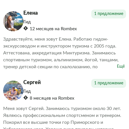
обязательно полюбите наш край, очаруетесь его
девственной природой, необузданным и таким ласковым
Елена
1 предложение
морем, рассветами и закатами. Мы покажем вам острова
Гид
и заповедники, город и горы, тайгу и сакуру. Ждём вас!
12 месяцев на Rombex
Здравствуйте, меня зовут Елена. Работаю гидом-
экскурсоводом и инструктором туризма с 2005 года.
Аттестована, аккредитация Минтуризма. Занимаюсь
спортивным туризмом, альпинизмом, йогой, танцами,
тренер детской секции по скалолазанию, по
Ещё
образованию и основной работе - юрист. Очень люблю
свой край, природу, море, и очень рада делиться этими
Сергей
1 предложение
впечатлениями с путешественниками. Принимаю заявки
Гид
на индивидуальные туры на авто (большой японский
8 месяцев на Rombex
джип) в красивейшие уголки Владивостока и
Приморского края.
Меня зовут Сергей. Занимаюсь туризмом около 30 лет.
Являюсь профессиональным спортсменом и тренером.
Покорил все высшие точки гор Приморского и