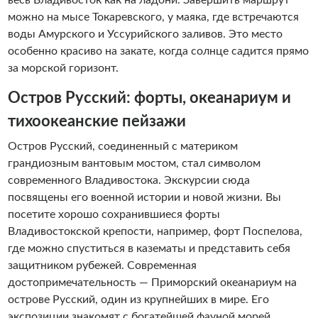
весь Владивосток как на ладони. Завершить маршрут
можно на мысе Токаревского, у маяка, где встречаются
воды Амурского и Уссурийского заливов. Это место
особенно красиво на закате, когда солнце садится прямо
за морской горизонт.
Остров Русский: форты, океанариум и
тихоокеанские пейзажи
Остров Русский, соединенный с материком
грандиозным вантовым мостом, стал символом
современного Владивостока. Экскурсии сюда
посвящены его военной истории и новой жизни. Вы
посетите хорошо сохранившиеся форты
Владивостокской крепости, например, форт Поспелова,
где можно спуститься в казематы и представить себя
защитником рубежей. Современная
достопримечательность — Приморский океанариум на
острове Русский, один из крупнейших в мире. Его
экспозиции знакомят с богатейшей фауной морей