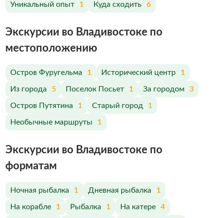
Уникальный опыт
1
Куда сходить
6
Экскурсии во Владивостоке по
меcтоположению
Остров Фуругельма
1
Исторический центр
1
Из города
5
Поселок Посьет
1
За городом
3
Остров Путятина
1
Старый город
1
Необычные маршруты
1
Экскурсии во Владивостоке по
форматам
Ночная рыбалка
1
Дневная рыбалка
1
На корабле
1
Рыбалка
1
На катере
4