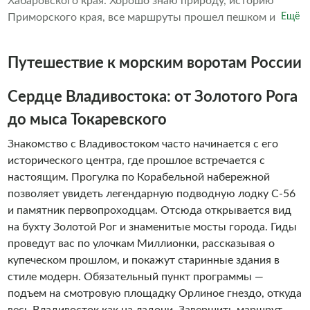
Хабаровского края. Хорошо знаю природу, историю
Приморского края, все маршруты прошел пешком и
Ещё
бегом при службе в Погранвойсках КГБ СССР. Моя
профессиональная подготовка - это высшее
Путешествие к морским воротам России
образование: тренер-преподаватель и практический
психолог, а также диплом о гос. аттестации гида-
Сердце Владивостока: от Золотого Рога
экскурсовода по Приморскому краю. Покажу Вам
Приморье, острова, горы, необычные объекты, удачные
до мыса Токаревского
ракурсы для фото, погружусь в море - достану ежей,
Знакомство с Владивостоком часто начинается с его
устриц, морских звезд... Увы, звезд с неба не могу :) Вы
исторического центра, где прошлое встречается с
полюбите Приморский край и Владивосток, и вам
настоящим. Прогулка по Корабельной набережной
захочется приехать сюда еще много раз. Вперед, мы
позволяет увидеть легендарную подводную лодку С-56
ждем вас за новыми впечатлениями.
и памятник первопроходцам. Отсюда открывается вид
на бухту Золотой Рог и знаменитые мосты города. Гиды
проведут вас по улочкам Миллионки, рассказывая о
купеческом прошлом, и покажут старинные здания в
стиле модерн. Обязательный пункт программы —
подъем на смотровую площадку Орлиное гнездо, откуда