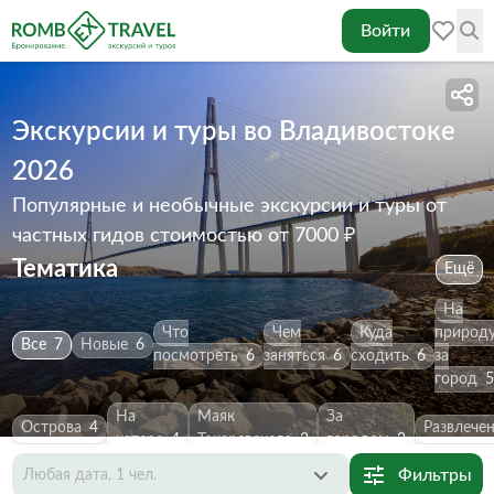
Войти
Экскурсии и туры во Владивостоке
2026
Популярные и необычные экскурсии и туры от
частных гидов
стоимостью от 7000 ₽
Тематика
Ещё
На
Что
Чем
Куда
природ
Все
7
Новые
6
посмотреть
6
заняться
6
сходить
6
за
город
5
На
Маяк
За
Острова
4
Развлече
катере
4
Токаревского
3
городом
3
Фильтры
Любая дата, 1 чел.