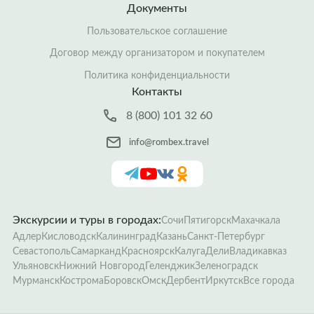
Документы
Пользовательское соглашение
Договор между организатором и покупателем
Политика конфиденциальности
Контакты
8 (800) 101 32 60
info@rombex.travel
Экскурсии и туры в городах:
Сочи
Пятигорск
Махачкала
Адлер
Кисловодск
Калининград
Казань
Санкт-Петербург
Севастополь
Самарканд
Красноярск
Калуга
Дели
Владикавказ
Ульяновск
Нижний Новгород
Геленджик
Зеленоградск
Мурманск
Кострома
Боровск
Омск
Дербент
Иркутск
Все города