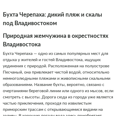
бегом при службе в Погранвойсках КГБ СССР. Моя
профессиональная подготовка - это высшее
Бухта Черепаха: дикий пляж и скалы
образование: тренер-преподаватель и практический
психолог, а также диплом о гос. аттестации гида-
под Владивостоком
экскурсовода по Приморскому краю. Покажу Вам
Приморье, острова, горы, необычные объекты, удачные
Природная жемчужина в окрестностях
ракурсы для фото, погружусь в море - достану ежей,
Владивостока
устриц, морских звезд... Увы, звезд с неба не могу :) Вы
полюбите Приморский край и Владивосток, и вам
Бухта Черепаха — одно из самых популярных мест для
захочется приехать сюда еще много раз. Вперед, мы
отдыха у жителей и гостей Владивостока, ищущих
ждем вас за новыми впечатлениями.
уединения с природой. Расположенная на полуострове
Песчаный, она привлекает чистой водой, относительно
немноголюдными пляжами и живописными скальными
образованиями. Название бухты, вероятно, связано с
очертаниями береговой линии или одного из мысов, если
смотреть с высоты. Дорога сюда из города уже является
частью приключения, проходя по извилистым
приморским трассам с открывающимися видами на
заливы. В хорошую погоду вода здесь приобретает