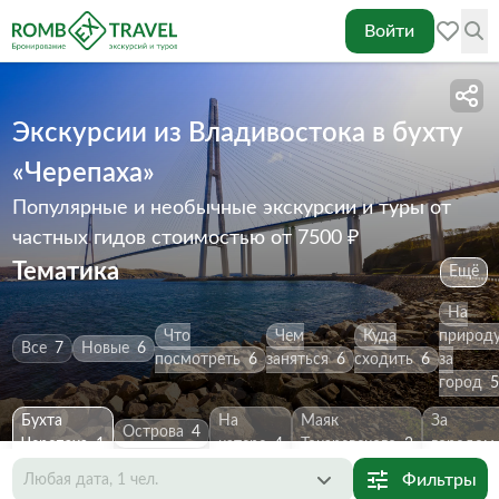
Войти
Экскурсии из Владивостока в бухту
«Черепаха»
Популярные и необычные экскурсии и туры от
частных гидов
стоимостью от 7500 ₽
Тематика
Ещё
На
Что
Чем
Куда
природ
Все
7
Новые
6
посмотреть
6
заняться
6
сходить
6
за
город
5
Бухта
На
Маяк
За
Острова
4
Черепаха
1
катере
4
Токаревского
3
городом
Фильтры
Любая дата, 1 чел.