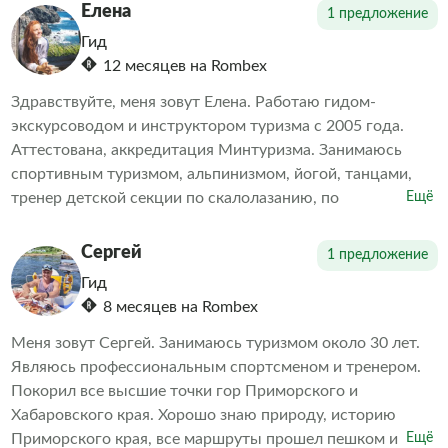
девственной природой, необузданным и таким ласковым
Елена
1 предложение
морем, рассветами и закатами. Мы покажем вам острова
Гид
и заповедники, город и горы, тайгу и сакуру. Ждём вас!
12 месяцев на Rombex
Здравствуйте, меня зовут Елена. Работаю гидом-
экскурсоводом и инструктором туризма с 2005 года.
Аттестована, аккредитация Минтуризма. Занимаюсь
спортивным туризмом, альпинизмом, йогой, танцами,
тренер детской секции по скалолазанию, по
Ещё
образованию и основной работе - юрист. Очень люблю
свой край, природу, море, и очень рада делиться этими
Сергей
1 предложение
впечатлениями с путешественниками. Принимаю заявки
Гид
на индивидуальные туры на авто (большой японский
8 месяцев на Rombex
джип) в красивейшие уголки Владивостока и
Приморского края.
Меня зовут Сергей. Занимаюсь туризмом около 30 лет.
Являюсь профессиональным спортсменом и тренером.
Покорил все высшие точки гор Приморского и
Хабаровского края. Хорошо знаю природу, историю
Приморского края, все маршруты прошел пешком и
Ещё