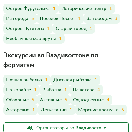
Остров Фуругельма
1
Исторический центр
1
Из города
5
Поселок Посьет
1
За городом
3
Остров Путятина
1
Старый город
1
Необычные маршруты
1
Экскурсии во Владивостоке по
форматам
Ночная рыбалка
1
Дневная рыбалка
1
На корабле
1
Рыбалка
1
На катере
4
Обзорные
5
Активные
5
Однодневные
4
Авторские
1
Дегустации
1
Морские прогулки
5
Организаторы во Владивостоке