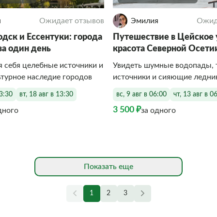
я
Ожидает отзывов
Эмилия
Ожид
дск и Ессентуки: города
Путешествие в Цейское 
за один день
красота Северной Осети
 себя целебные источники и
Увидеть шумные водопады,
ьтурное наследие городов
источники и сияющие ледни
13:30
вт, 18 авг в 13:30
вс, 9 авг в 06:00
чт, 13 авг в 0
3 500 ₽
дного
за одного
Показать еще
1
2
3