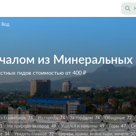
 Вод
ачалом из Минеральных
астных гидов
стоимостью от 400 ₽
з Ессентуков
74
Из города
74
За городом
74
Обзорные
72
1
На природу за город
49
Ущелья и каньоны
49
Горы
47
См
се
34
Увидеть главное
32
Церкви, храмы, монастыри, мечети
30