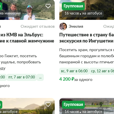
я
Групповая
На минивэне
16 часов
На автобусе
л
Ожидает отзывов
Эмилия
Ожид
 из КМВ на Эльбрус:
Путешествие в страну б
ие к главной жемчужине
экскурсия по Ингушетии
Посетить храм, прогуляться 
ро Гижгит, посетить
башенным городам и полюб
 ущелье, попробовать
панорамой с высоты птичьег
оду
вс, 9 авг в 06:00
ср, 12 авг в 0
7:00
пт, 7 авг в 07:00
...
4 200 ₽
за одного
дного
я
Групповая
На автобусе
14 часов
На автобусе