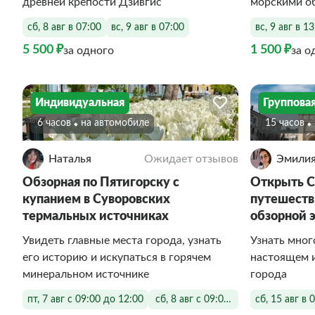
древней крепости Дзивгис
морскими о
сб, 8 авг в 07:00
вс, 9 авг в 07:00
вс, 9 авг в 1
5 500 ₽
1 500 ₽
за одного
за о
Индивидуальная
Группова
6 часов
На автомобиле
15 часов
Наталья
Ожидает отзывов
Эмили
Обзорная по Пятигорску с
Открыть С
купанием в Суворовских
путешеств
термальных источниках
обзорной 
Увидеть главные места города, узнать
Узнать мног
его историю и искупаться в горячем
настоящем 
минеральном источнике
города
пт, 7 авг с 09:00 до 12:00
сб, 8 авг с 09:00 до 12:00
сб, 15 авг в 