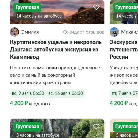
Групповая
Группова
14 часов
На автобусе
14 часов
Эмилия
Ожидает отзывов
Михаи
Куртатинское ущелье и некрополь
Экскурсия
Даргавс: автобусная экскурсия из
путешеств
Кавминвод
России
Посетить памятники природы, древнее
Увидеть озе
село и самый высокогорный
живописное
христианский храм страны
целебную в
вс, 9 авг в 06:30
вс, 16 авг в 06:30
пт, 7 авг в 0
4 200 ₽
4 200 ₽
за одного
за о
Групповая
Группова
5 часов
На автобусе
5 часов