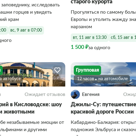
старого курорта
 заповеднику, исследовать
ашни горцев и увидеть
Прогуляться по самому бол
ний храм
Европы и утолить жажду зн
нарзаном
7:00
вс, 9 авг в 07:00
вт, 11 авг в 13:30
сб, 15 авг в 
дного
1 500 ₽
за одного
я
Групповая
На автобусе
12 часов
На автомобиле
я
Ожидает отзывов
Евгения
Ожид
ий в Кисловодске: шоу
Джилы-Су: путешествие
ми животными
красивой дороге России
ебе незабываемые эмоции от
Кабардино‑Балкария: открыт
ельфинами и другими
подножия Эльбруса и сказо