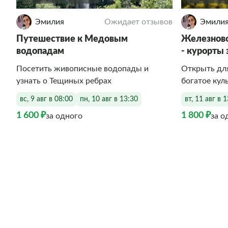
Эмилия
Ожидает отзывов
Эмили
Путешествие к Медовым
Железново
водопадам
- курорты 
Посетить живописные водопады и
Открыть для
узнать о Тещиных ребрах
богатое кул
вс, 9 авг в 08:00
пн, 10 авг в 13:30
вт, 11 авг в 
1 600 ₽
1 800 ₽
за одного
за о