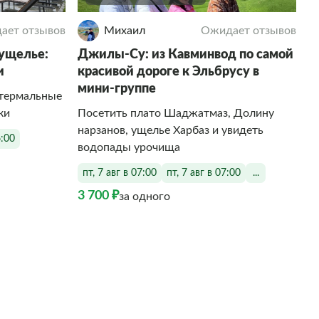
ает отзывов
Михаил
Ожидает отзывов
ущелье:
Джилы-Су: из Кавминвод по самой
и
красивой дороге к Эльбрусу в
мини-группе
 термальные
ки
Посетить плато Шаджатмаз, Долину
нарзанов, ущелье Харбаз и увидеть
6:00
водопады урочища
пт, 7 авг в 07:00
пт, 7 авг в 07:00
...
3 700 ₽
за одного