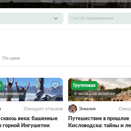
Способ передвижения
По цене
я
Групповая
На минивэне
6 часов
На автобусе
л
Ожидает отзывов
Эмилия
Ожид
 сквозь века: башенные
Путешествие в прошлое
 горной Ингушетии
Кисловодска: тайны и л