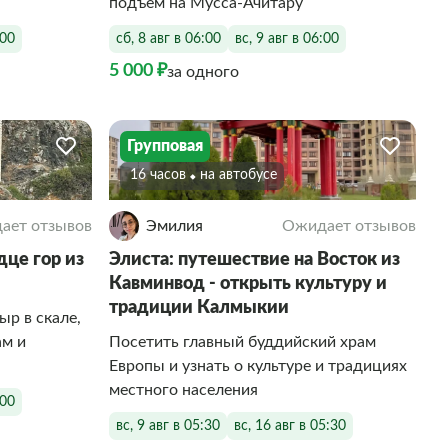
подъем на Мусса-Ачитару
:00
сб, 8 авг в 06:00
вс, 9 авг в 06:00
5 000 ₽
за одного
Групповая
16 часов
На автобусе
ает отзывов
Эмилия
Ожидает отзывов
дце гор из
Элиста: путешествие на Восток из
Кавминвод - открыть культуру и
традиции Калмыкии
ыр в скале,
ам и
Посетить главный буддийский храм
Европы и узнать о культуре и традициях
местного населения
:00
вс, 9 авг в 05:30
вс, 16 авг в 05:30