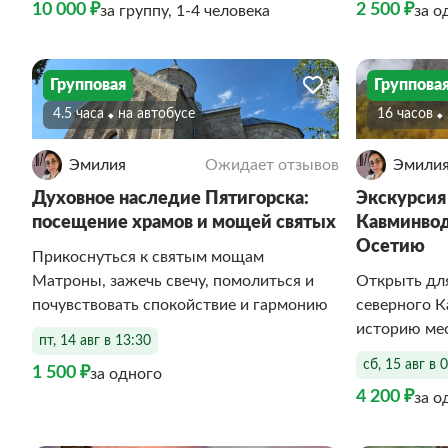
10 000 ₽
2 500 ₽
за группу, 1-4 человека
за о
Групповая
Группова
4.5 часа
На автобусе
16 часов
Эмилия
Ожидает отзывов
Эмили
Духовное наследие Пятигорска:
Экскурсия
посещение храмов и мощей святых
Кавминвод
Осетию
Прикоснуться к святым мощам
Матроны, зажечь свечу, помолиться и
Открыть дл
почувствовать спокойствие и гармонию
северного К
историю ме
пт, 14 авг в 13:30
сб, 15 авг в 
1 500 ₽
за одного
4 200 ₽
за о