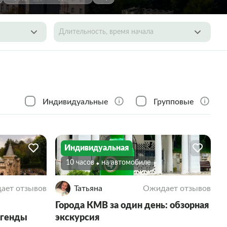
Длительность, время начала
Индивидуальные
Групповые
Индивидуальная
10 часов
На автомобиле
ает отзывов
Татьяна
Ожидает отзывов
Города КМВ за один день: обзорная
егенды
экскурсия