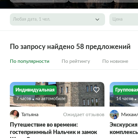
Любая дата, 1 чел.
Цена
По запросу найдено 58 предложений
По популярности
По рейтингу
По новизне
Индивидуальная
Группова
7 часов
На автомобиле
14 часов
Татьяна
Ожидает отзывов
Михаи
Путешествие во времени:
Экскурсия
гостеприимный Нальчик и замок
комплексы