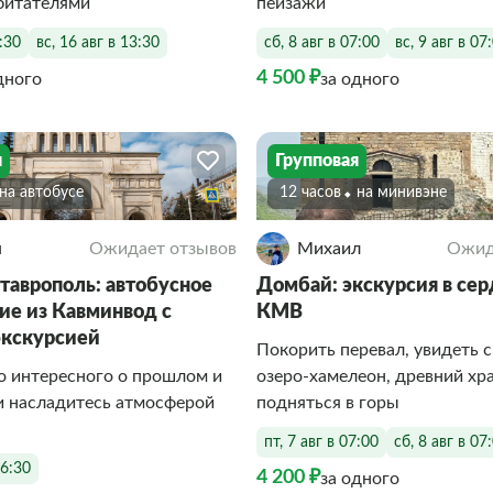
битателями
пейзажи
3:30
вс, 16 авг в 13:30
сб, 8 авг в 07:00
вс, 9 авг в 07
4 500 ₽
дного
за одного
я
Групповая
На автобусе
12 часов
На минивэне
я
Ожидает отзывов
Михаил
Ожид
таврополь: автобусное
Домбай: экскурсия в сер
ие из Кавминвод с
КМВ
экскурсией
Покорить перевал, увидеть с
о интересного о прошлом и
озеро‑хамелеон, древний хр
и насладитесь атмосферой
подняться в горы
пт, 7 авг в 07:00
сб, 8 авг в 07
06:30
4 200 ₽
за одного