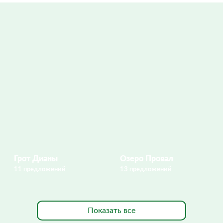
Грот Дианы
Озеро Провал
11 предложений
13 предложений
Показать все