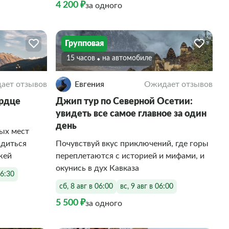
4 200 ₽
за одного
Групповая
15 часов
На автомобиле
ает отзывов
Евгения
Ожидает отзывов
ердце
Джип тур по Северной Осетии:
увидеть все самое главное за один
день
ных мест
адиться
Почувствуй вкус приключений, где горы
жей
переплетаются с историей и мифами, и
окунись в дух Кавказа
06:30
сб, 8 авг в 06:00
вс, 9 авг в 06:00
5 500 ₽
за одного