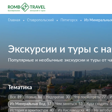
Главная
Ставропольский
Пятигорск
Из Минеральных
Экскурсии и туры с н
Популярные и необычные экскурсии и туры от ч
Тематика
Все
89
Новые
88
Недорогие
30
Что посмотреть
77
И
Из Минеральных Вод
57
Чем заняться
53
Куда сходить
5
История и архитектура
40
Из Кисловодска
40
На автобу