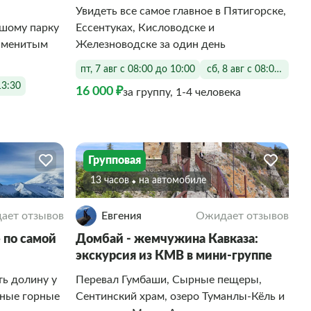
Увидеть все самое главное в Пятигорске,
ьшому парку
Ессентуках, Кисловодске и
аменитым
Железноводске за один день
пт, 7 авг с 08:00 до 10:00
сб, 8 авг с 08:00 до 10
13:30
16 000 ₽
за группу, 1-4 человека
Групповая
13 часов
На автомобиле
ает отзывов
Евгения
Ожидает отзывов
 по самой
Домбай - жемчужина Кавказа:
экскурсия из КМВ в мини-группе
ь долину у
Перевал Гумбаши, Сырные пещеры,
чные горные
Сентинский храм, озеро Туманлы-Кёль и