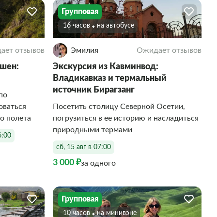
Групповая
16 часов
На автобусе
ает отзывов
Эмилия
Ожидает отзывов
ашен:
Экскурсия из Кавминвод:
Владикавказ и термальный
источник Бирагзанг
по
оваться
Посетить столицу Северной Осетии,
о полета
погрузиться в ее историю и насладиться
природными термами
6:00
сб, 15 авг в 07:00
3 000 ₽
за одного
Групповая
10 часов
На минивэне