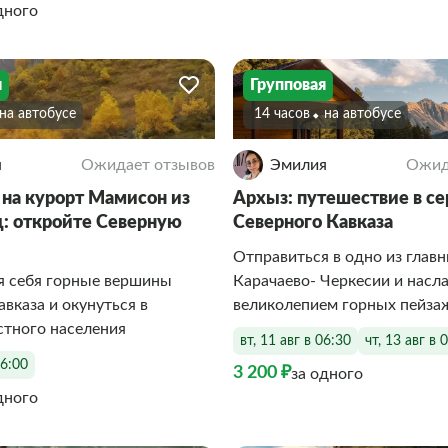
дного
я
Групповая
На автобусе
14 часов
На автобусе
я
Ожидает отзывов
Эмилия
Ожид
 на курорт Мамисон из
Архыз: путешествие в с
: откройте Северную
Северного Кавказа
Отправиться в одно из глав
я себя горные вершины
Карачаево- Черкесии и насл
авказа и окунуться в
великолепием горных пейза
стного населения
вт, 11 авг в 06:30
чт, 13 авг в 
06:00
3 200 ₽
за одного
дного