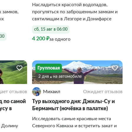
Насладиться красотой водопадов,
 замков,
прогуляться по заброшенным замкам и
ых
святилищам в Лезгоре и Донифарсе
сб, 15 авг в 06:00
:30
4 200 ₽
за одного
Групповая
2 дня
На автомобиле
ает отзывов
Михаил
Ожидает отзывов
 по самой
Тур выходного дня: Джилы-Су и
усу в
Бермамыт (ночёвка в палатке)
Исследовать самые красивые места
, Долину
Северного Кавказа и встретить закат и