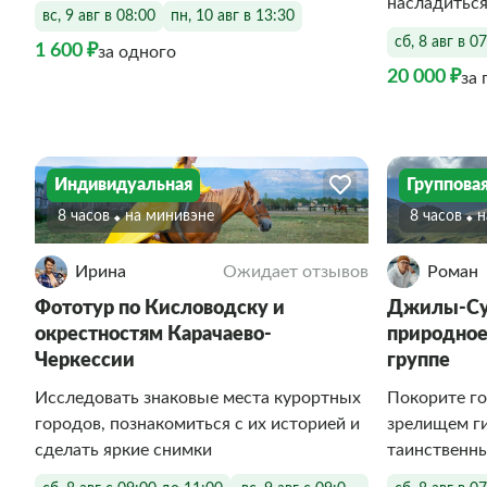
насладиться
вс, 9 авг в 08:00
пн, 10 авг в 13:30
сб, 8 авг в 0
1 600 ₽
за одного
20 000 ₽
за 
Индивидуальная
Группова
8 часов
На минивэне
8 часов
Ирина
Ожидает отзывов
Роман
Фототур по Кисловодску и
Джилы-Су 
окрестностям Карачаево-
природное
Черкессии
группе
Исследовать знаковые места курортных
Покорите г
городов, познакомиться с их историей и
зрелищем ги
сделать яркие снимки
таинственны