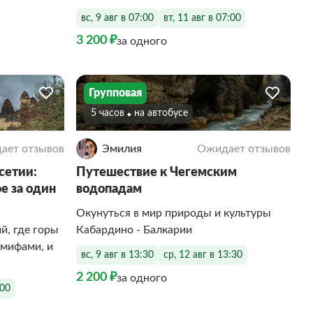
вс, 9 авг в 07:00
вт, 11 авг в 07:00
3 200 ₽
за одного
Групповая
5 часов
На автобусе
ает отзывов
Эмилия
Ожидает отзывов
сетии:
Путешествие к Чегемским
е за один
водопадам
Окунуться в мир природы и культуры
й, где горы
Кабардино - Балкарии
 мифами, и
вс, 9 авг в 13:30
ср, 12 авг в 13:30
2 200 ₽
за одного
:00