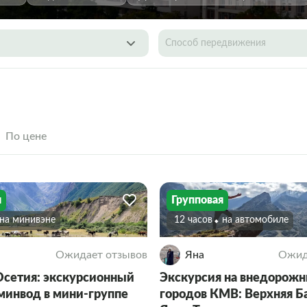
Способ передвижения
По цене
я
Групповая
На минивэне
12 часов
На автомобиле
Ожидает отзывов
Яна
Ожид
Осетия: экскурсионный
Экскурсия на внедорожн
вминвод в мини-группе
городов КМВ: Верхняя Б