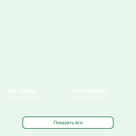
Грот Дианы
Озеро Провал
11 предложений
13 предложений
Показать все