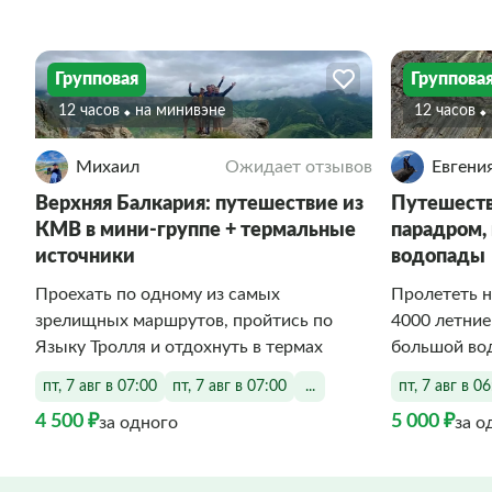
Групповая
Группова
12 часов
На минивэне
12 часов
Михаил
Ожидает отзывов
Евгени
Верхняя Балкария: путешествие из
Путешеств
КМВ в мини-группе + термальные
парадром,
источники
водопады
Проехать по одному из самых
Пролететь н
зрелищных маршрутов, пройтись по
4000 летние
Языку Тролля и отдохнуть в термах
большой во
пт, 7 авг в 07:00
пт, 7 авг в 07:00
...
пт, 7 авг в 0
4 500 ₽
5 000 ₽
за одного
за о