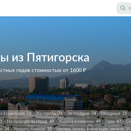
ы из Пятигорска
астных гидов
стоимостью от 1600 ₽
з Ессентуков
74
Из города
74
За городом
74
Обзорные
72
1
На природу за город
49
Ущелья и каньоны
49
Горы
47
См
се
34
Увидеть главное
32
Церкви, храмы, монастыри, мечети
30