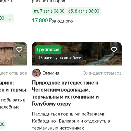
видеть
рассвет в горах
пт, 7 авг в 06:00
сб, 8 авг в 06:00
:00
...
17 800 ₽
за одного
Групповая
15 часов
На автобусе
ает отзывов
Эмилия
Ожидает отзывов
арию:
Природное путешествие к
ен и термы
Чегемским водопадам,
термальным источникам и
 побывать в
Голубому озеру
 целебные
Насладиться горными пейзажами
Кабардино- Балкарии и отдохнуть в
:00
термальных источниках