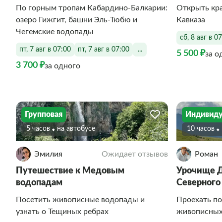
По горным тропам Кабардино‑Балкарии:
Открыть кр
озеро Гижгит, башни Эль‑Тюбю и
Кавказа
Чегемские водопады
сб, 8 авг в 0
пт, 7 авг в 07:00
пт, 7 авг в 07:00
...
5 500 ₽
за о
3 700 ₽
за одного
Групповая
Индивиду
5 часов
На автобусе
10 часов
Эмилия
Ожидает отзывов
Роман
Путешествие к Медовым
Урочище Д
водопадам
Северного
Посетить живописные водопады и
Проехать по
узнать о Тещиных ребрах
живописных 