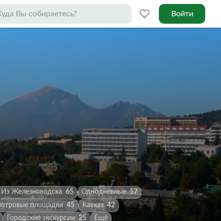
Войти
Из Железноводска
65
Однодневные
57
отровые площадки
45
Кавказ
42
Городские экскурсии
25
Ещё