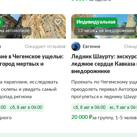
я
Индивидуальная
На автомобиле
13 часов
На внедорожнике
я
Ожидает отзывов
Евгения
Ожид
ие в Чегемское ущелье:
Ледник Шаурту: экскурс
 город мертвых и
ледяное сердце Кавказа 
внедорожнике
а параплане, исследовать
Проехать по Чегемскому ущ
 склепы и увидеть самый
преодолеть перевал Актопра
допад региона
прогуляться к леднику Шаур
6:00
сб, 8 авг в 06:00
сб, 8 авг в 06:00
вс, 9 авг в 06
20 000 ₽
дного
за группу, 1-5 чело