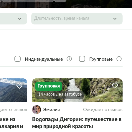
Длительность, время начала
Индивидуальные
Групповые
Групповая
14 часов
На автобусе
ает отзывов
Эмилия
Ожидает отзывов
ике из
Водопады Дигории: путешествие в
алкария и
мир природной красоты