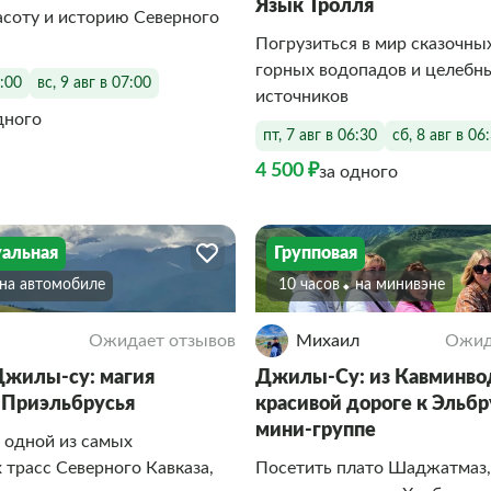
Язык Тролля
асоту и историю Северного
Погрузиться в мир сказочных
горных водопадов и целебн
7:00
вс, 9 авг в 07:00
источников
дного
пт, 7 авг в 06:30
сб, 8 авг в 06
4 500 ₽
за одного
альная
Групповая
На автомобиле
10 часов
На минивэне
Ожидает отзывов
Михаил
Ожид
жилы-су: магия
Джилы-Су: из Кавминвод
 Приэльбрусья
красивой дороге к Эльбр
мини-группе
 одной из самых
трасс Северного Кавказа,
Посетить плато Шаджатмаз