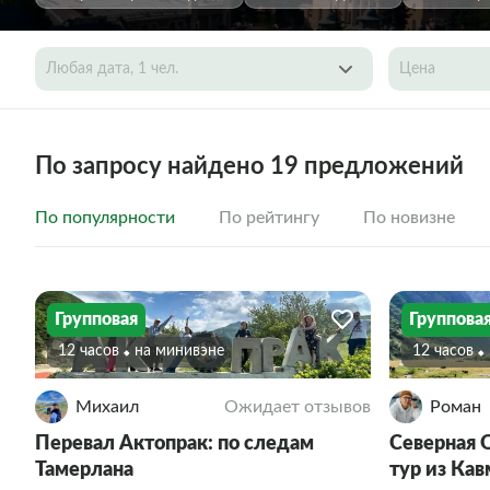
Любая дата, 1 чел.
Цена
По запросу найдено 19 предложений
По популярности
По рейтингу
По новизне
Групповая
Группова
12 часов
На минивэне
12 часов
Михаил
Ожидает отзывов
Роман
Перевал Актопрак: по следам
Северная 
Тамерлана
тур из Ка