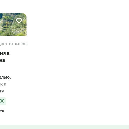
ает отзывов
ия в
на
елью,
к и
ту
:00
век