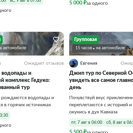
7:00
вс, 9 авг в 07:00
5 000 ₽
за одного
дного
я
Групповая
На автомобиле
15 часов
На автомобиле
я
Ожидает отзывов
Евгения
Ожид
 водопады и
Джип тур по Северной О
й комплекс Гедуко:
увидеть все самое главно
ванный тур
день
е рождаются водопады и
Почувствуй вкус приключени
я в горячих источниках
переплетаются с историей и
окунись в дух Кавказа
13:30
пт, 7 авг в 06:00
сб, 8 авг в 06
дного
5 500 ₽
за одного