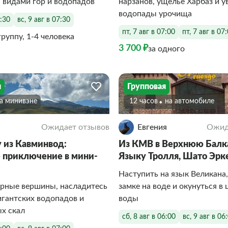
 видами гор и водопадов
нарзанов, ущелье Харбаз и у
водопады урочища
7:30
вс, 9 авг в 07:30
пт, 7 авг в 07:00
пт, 7 авг в 07
группу, 1-4 человека
3 700 ₽
за одного
я
Групповая
На минивэне
12 часов
На автомобиле
Ожидает отзывов
Евгения
Ожид
из Кавминвод:
Из КМВ в Верхнюю Балк
 приключение в мини-
Языку Тролля, Шато Эрк
Наступить на язык Великана,
орные вершины, насладитесь
замке на воде и окунуться в
гантских водопадов и
воды
х скал
сб, 8 авг в 06:00
вс, 9 авг в 06