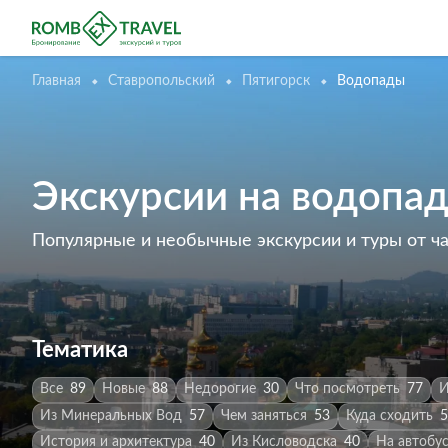
Главная
Ставропольский
Пятигорск
Водопады
Экскурсии на водопад
Популярные и необычные экскурсии и туры от ч
Тематика
Все
89
Новые
88
Недорогие
30
Что посмотреть
77
И
Из Минеральных Вод
57
Чем заняться
53
Куда сходить
5
История и архитектура
40
Из Кисловодска
40
На автобу