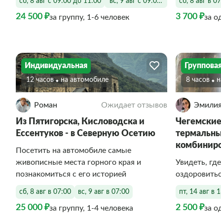
сб, 8 авг с 09:00 до 11:00
вс, 9 авг с 09:00 до 11:00
сб, 8 авг в 0
24 500 ₽
3 700 ₽
за группу, 1-6 человек
за о
Индивидуальная
Группова
12 часов
На автомобиле
8 часов
Роман
Ожидает отзывов
Эмили
Из Пятигорска, Кисловодска и
Чегемские
Ессентуков - в Северную Осетию
термальны
комбиниро
Посетить на автомобиле самые
живописные места горного края и
Увидеть, гд
познакомиться с его историей
оздоровитьс
сб, 8 авг в 07:00
вс, 9 авг в 07:00
пт, 14 авг в 
25 000 ₽
2 500 ₽
за группу, 1-4 человека
за о