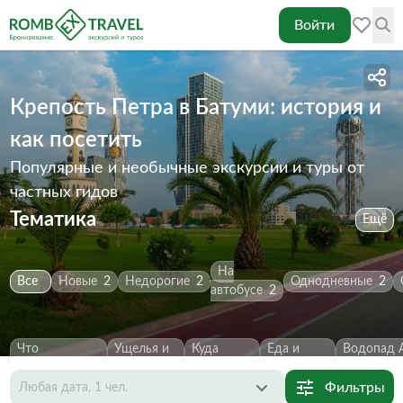
Войти
Крепость Петра в Батуми: история и
как посетить
Популярные и необычные экскурсии и туры от
частных гидов
Тематика
Ещё
На
Все
Новые
2
Недорогие
2
Однодневные
2
автобусе
2
Что
Ущелья и
Куда
Еда и
Водопад 
посмотреть
2
каньоны
2
сходить
2
напитки
1
Первозва
Фильтры
Любая дата, 1 чел.