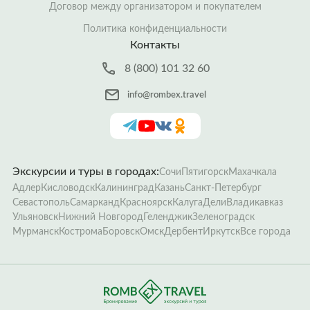
Договор между организатором и покупателем
Политика конфиденциальности
Контакты
8 (800) 101 32 60
info@rombex.travel
Экскурсии и туры в городах:
Сочи
Пятигорск
Махачкала
Адлер
Кисловодск
Калининград
Казань
Санкт-Петербург
Севастополь
Самарканд
Красноярск
Калуга
Дели
Владикавказ
Ульяновск
Нижний Новгород
Геленджик
Зеленоградск
Мурманск
Кострома
Боровск
Омск
Дербент
Иркутск
Все города