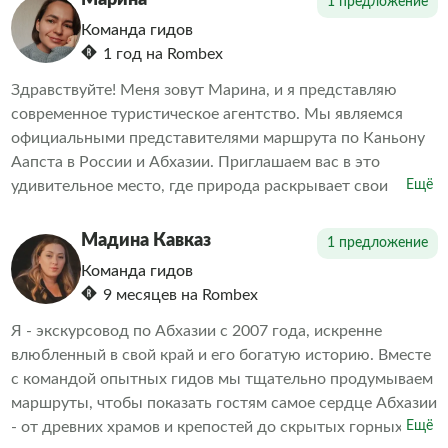
Марина
1 предложение
организаторами. Делаем всё возможное, чтобы наши
Команда гидов
клиенты остались довольны. А дальше выбор за вами
1 год на Rombex
Здравствуйте! Меня зовут Марина, и я представляю
современное туристическое агентство. Мы являемся
официальными представителями маршрута по Каньону
Аапста в России и Абхазии. Приглашаем вас в это
удивительное место, где природа раскрывает свои
Ещё
тайны! Забронируйте тур прямо сейчас и погрузитесь в
атмосферу незабываемых приключений!
Мадина Кавказ
1 предложение
Команда гидов
9 месяцев на Rombex
Я - экскурсовод по Абхазии с 2007 года, искренне
влюбленный в свой край и его богатую историю. Вместе
с командой опытных гидов мы тщательно продумываем
маршруты, чтобы показать гостям самое сердце Абхазии
- от древних храмов и крепостей до скрытых горных
Ещё