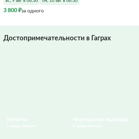
вс, 9 авг в 06:30
пн, 10 авг в 06:30
3 800 ₽
за одного
Достопримечательности в Гаграх
Ткуарчал
Акармарские водопады
1 предложение
1 предложение