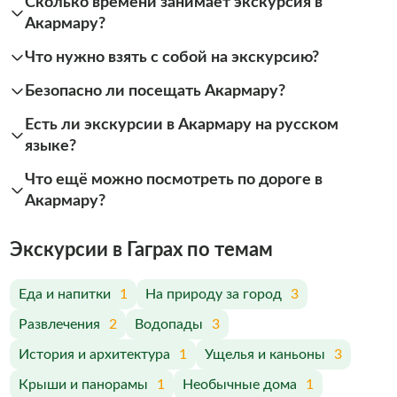
Сколько времени занимает экскурсия в
Акармару?
Что нужно взять с собой на экскурсию?
Безопасно ли посещать Акармару?
Есть ли экскурсии в Акармару на русском
языке?
Что ещё можно посмотреть по дороге в
Акармару?
Экскурсии в Гаграх по темам
Еда и напитки
1
На природу за город
3
Развлечения
2
Водопады
3
История и архитектура
1
Ущелья и каньоны
3
Крыши и панорамы
1
Необычные дома
1