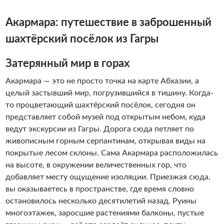
троп и живописных водопадов. На экскурсиях мы не
просто излагаем факты: делимся семейными
Акармара: путешествие в заброшенный
преданиями, объясняем смысл старинных обычаев и
раскрываем особенности местного менталитета. Особое
шахтёрский посёлок из Гагры
внимание уделяем гастрономическим нюансам -
подсказываем, где попробовать настоящий абыста,
Затерянный мир в горах
хачапур и домашнее вино. Наша цель - помочь вам
Акармара — это не просто точка на карте Абхазии, а
ощутить дух Абхазии: побывать в знаковых местах,
целый застывший мир, погрузившийся в тишину. Когда-
сделать незабываемые снимки и прочувствовать
то процветающий шахтёрский посёлок, сегодня он
искреннее гостеприимство местных жителей. Для нас
представляет собой музей под открытым небом, куда
главная награда - видеть, как гости уезжают с теплыми
ведут экскурсии из Гагры. Дорога сюда петляет по
воспоминаниями и твердым желанием вернуться снова. .
живописным горным серпантинам, открывая виды на
покрытые лесом склоны. Сама Акармара расположилась
на высоте, в окружении величественных гор, что
добавляет месту ощущение изоляции. Приезжая сюда,
вы оказываетесь в пространстве, где время словно
остановилось несколько десятилетий назад. Руины
многоэтажек, заросшие растениями балконы, пустые