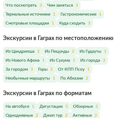
Что посмотреть
3
Чем заняться
3
Термальные источники
1
Гастрономические
1
Смотровые площадки
1
Куда сходить
3
Экскурсии в Гаграх по меcтоположению
Из Цандрипша
2
Из Пицунды
2
Из Гудауты
1
Из Нового Афона
1
Из Сухума
1
Из города
3
За городом
3
Горы
2
От КПП Псоу
1
Необычные маршруты
1
По Абхазии
2
Экскурсии в Гаграх по форматам
На автобусе
1
Дегустации
3
Обзорные
2
Однодневные
2
Джип тур
2
Активные
2