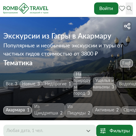
Войти
Экскурсии из Гагры в Акармару
Популярные и необычные экскурсии и туры от
частных гидов
стоимостью от 3800 ₽
Тематика
Ещё
На
природу
Ущелья и
Все
3
Новые
3
Недорогие
1
Водопа
за
каньоны
3
город
3
Из
Из
Акармара
1
Активные
2
Однод
Цандрипша
2
Пицунды
2
Фильтры
Любая дата, 1 чел.