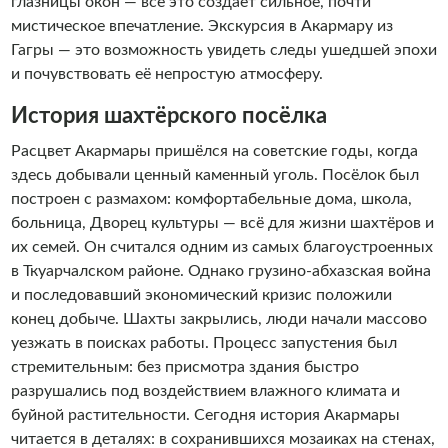
глазницы окон — всё это создаёт сильное, почти
мистическое впечатление. Экскурсия в Акармару из
Гагры — это возможность увидеть следы ушедшей эпохи
и почувствовать её непростую атмосферу.
История шахтёрского посёлка
Расцвет Акармары пришёлся на советские годы, когда
здесь добывали ценный каменный уголь. Посёлок был
построен с размахом: комфортабельные дома, школа,
больница, Дворец культуры — всё для жизни шахтёров и
их семей. Он считался одним из самых благоустроенных
в Ткуарчалском районе. Однако грузино-абхазская война
и последовавший экономический кризис положили
конец добыче. Шахты закрылись, люди начали массово
уезжать в поисках работы. Процесс запустения был
стремительным: без присмотра здания быстро
разрушались под воздействием влажного климата и
буйной растительности. Сегодня история Акармары
читается в деталях: в сохранившихся мозаиках на стенах,