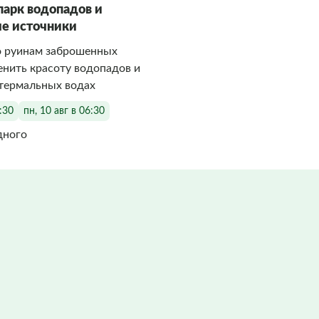
парк водопадов и
е источники
о руинам заброшенных
енить красоту водопадов и
 термальных водах
6:30
пн, 10 авг в 06:30
дного
Фото заполняются