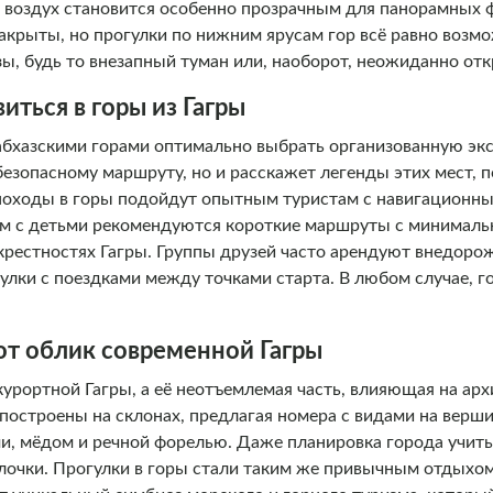
 а воздух становится особенно прозрачным для панорамных 
крыты, но прогулки по нижним ярусам гор всё равно возмо
ы, будь то внезапный туман или, наоборот, неожиданно от
иться в горы из Гагры
 абхазскими горами оптимально выбрать организованную эк
безопасному маршруту, но и расскажет легенды этих мест, 
походы в горы подойдут опытным туристам с навигационн
ям с детьми рекомендуются короткие маршруты с минимал
крестностях Гагры. Группы друзей часто арендуют внедоро
улки с поездками между точками старта. В любом случае, г
.
т облик современной Гагры
курортной Гагры, а её неотъемлемая часть, влияющая на арх
построены на склонах, предлагая номера с видами на верши
и, мёдом и речной форелью. Даже планировка города учиты
очки. Прогулки в горы стали таким же привычным отдыхом 