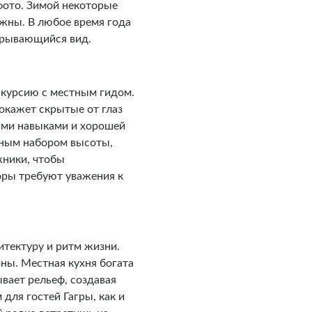
фото. Зимой некоторые
жны. В любое время года
крывающийся вид.
скурсию с местным гидом.
покажет скрытые от глаз
ыми навыками и хорошей
ьным набором высоты,
жники, чтобы
оры требуют уважения к
итектуру и ритм жизни.
ны. Местная кухня богата
вает рельеф, создавая
для гостей Гагры, как и