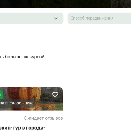
Способ передвижения
ть больше экскурсий
я
На внедорожнике
Ожидает отзывов
жип-тур в города-