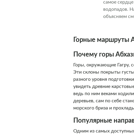
самое сердце
водопадов. Н
объясняем см
внимание уде
хачапур и до
местах, сдел
Горные маршруты А
жителей. Для
твердым жела
Почему горы Абхаз
Горы, окружающие Гагру, 
Эти склоны покрыты густ
разного уровня подготовки
увидеть древние карстовы
ведь по ним веками ходил
деревьев, сам по себе ста
морского бриза и прохлады
Популярные направ
Одним из самых доступных