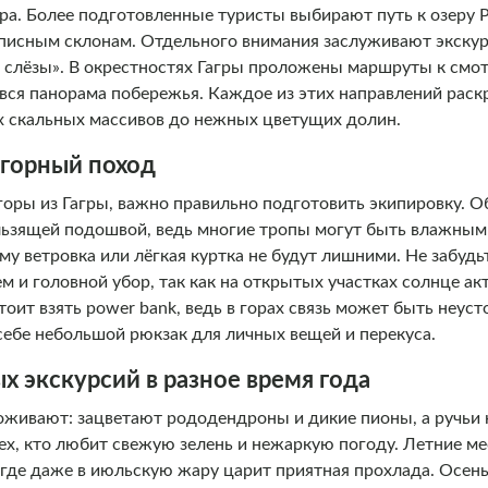
ра. Более подготовленные туристы выбирают путь к озеру Р
описным склонам. Отдельного внимания заслуживают экскур
и слёзы». В окрестностях Гагры проложены маршруты к см
вся панорама побережья. Каждое из этих направлений раск
х скальных массивов до нежных цветущих долин.
в горный поход
горы из Гагры, важно правильно подготовить экипировку. О
ользящей подошвой, ведь многие тропы могут быть влажным
му ветровка или лёгкая куртка не будут лишними. Не забудь
 и головной убор, так как на открытых участках солнце ак
оит взять power bank, ведь в горах связь может быть неус
себе небольшой рюкзак для личных вещей и перекуса.
х экскурсий в разное время года
 оживают: зацветают рододендроны и дикие пионы, а ручьи
тех, кто любит свежую зелень и нежаркую погоду. Летние м
 где даже в июльскую жару царит приятная прохлада. Осен