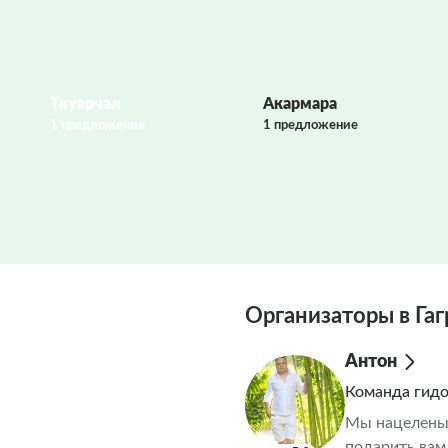
Ткуарчал
Акармара
1 предложение
1 предложение
Организаторы в Гаг
Антон
Команда гид
Мы нацелены 
подарить вам