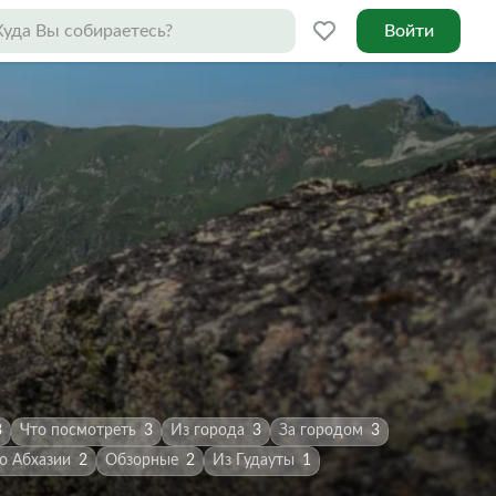
Войти
3
Что посмотреть
3
Из города
3
За городом
3
о Абхазии
2
Обзорные
2
Из Гудауты
1