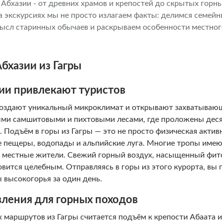
 Абхазии - от древних храмов и крепостей до скрытых горн
а экскурсиях мы не просто излагаем факты: делимся семей
ысл старинных обычаев и раскрываем особенности местног
ляем гастрономическим нюансам - подсказываем, где попро
машнее вино. Наша цель - помочь вам ощутить дух Абхазии:
ать незабываемые снимки и прочувствовать искреннее гост
бхазии из Гагры
 нас главная награда - видеть, как гости уезжают с теплым
нием вернуться снова. .
ии привлекают туристов
создают уникальный микроклимат и открывают захватывающ
ыми самшитовыми и пихтовыми лесами, где проложены дес
. Подъём в горы из Гагры — это не просто физическая актив
е пещеры, водопады и альпийские луга. Многие тропы имею
и местные жители. Свежий горный воздух, насыщенный фи
новится целебным. Отправляясь в горы из этого курорта, вы 
 высокогорья за один день.
ления для горных походов
 маршрутов из Гагры считается подъём к крепости Абаата 