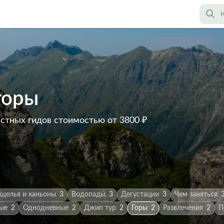
горы
астных гидов
стоимостью от 3800 ₽
щелья и каньоны
3
Водопады
3
Дегустации
3
Чем заняться
ые
2
Однодневные
2
Джип тур
2
Горы
2
Развлечения
2
П