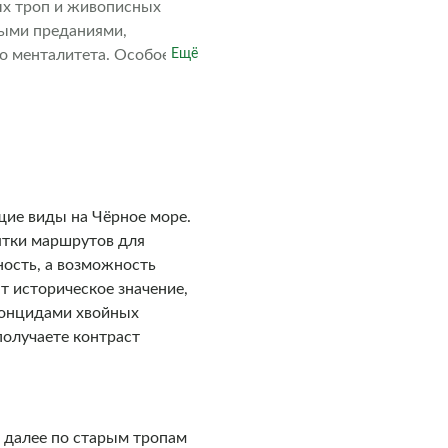
ых троп и живописных
ными преданиями,
о менталитета. Особое
Ещё
бовать настоящий абыста,
 побывать в знаковых
еприимство местных
и воспоминаниями и
ие виды на Чёрное море.
ятки маршрутов для
ность, а возможность
т историческое значение,
тонцидами хвойных
получаете контраст
и далее по старым тропам