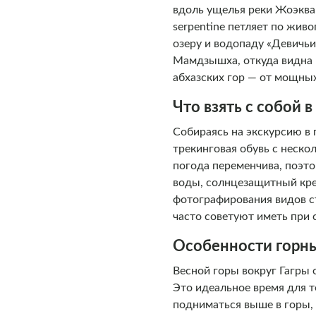
вдоль ущелья реки Жоэква
serpentine петляет по жив
озеру и водопаду «Девичь
Мамдзышха, откуда видна 
абхазских гор — от мощны
Что взять с собой 
Собираясь на экскурсию в 
трекинговая обувь с неск
погода переменчива, поэто
воды, солнцезащитный крем
фотографирования видов ст
часто советуют иметь при 
Особенности горны
Весной горы вокруг Гагры
Это идеальное время для 
подниматься выше в горы,