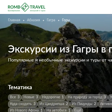
Главная
Абхазия
Гагра
Горы
Экскурсии из Гагры в 
Популярные и необычные экскурсии и туры от ч
Тематика
Все
3
Новые
3
Недорогие
1
На природу за город
3
У
Куда сходить
3
Из Цандрипша
2
Из Пицунды
2
Активн
Из Нового Афона
1
На автобусе
1
Ещё