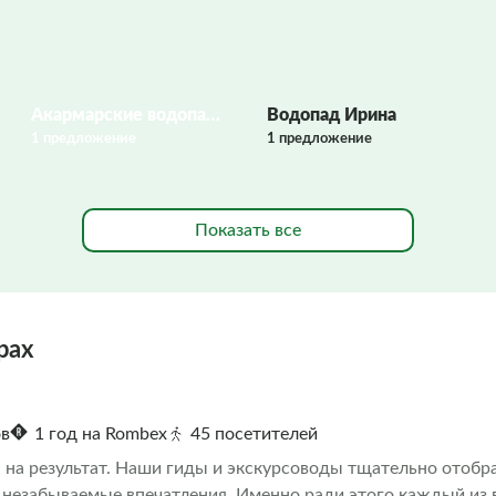
Акармарские водопады
Водопад Ирина
1 предложение
1 предложение
Показать все
рах
ов
1 год на Rombex
45 посетителей
на результат. Наши гиды и экскурсоводы тщательно отобра
 незабываемые впечатления. Именно ради этого каждый из в