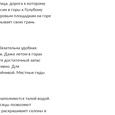
ица, дорога к которому
сии в горы к Голубому
отровым площадкам на горе
рывает свою грань
бязательна удобная
и. Даже летом в горах
те достаточный запас
тивно. Для
тойчивой. Местные гиды
 наполняются талой водой.
есяцы позволяют
ь раскрашивает склоны в