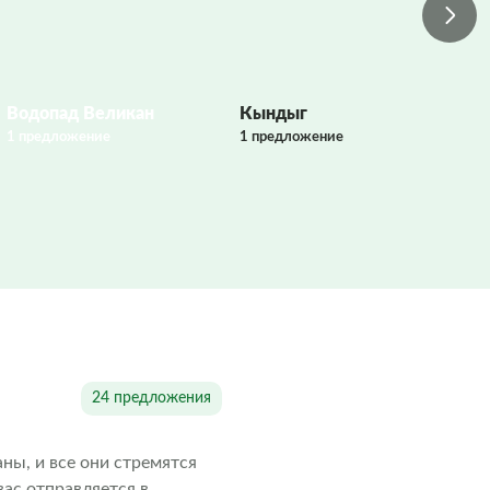
Водопад Великан
Кындыг
А
1 предложение
1 предложение
1 
24 предложения
ны, и все они стремятся
ас отправляется в