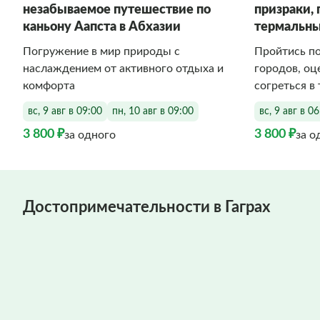
незабываемое путешествие по
призраки, 
каньону Аапста в Абхазии
термальны
Погружение в мир природы с
Пройтись п
наслаждением от активного отдыха и
городов, оц
комфорта
согреться в
вс, 9 авг в 09:00
пн, 10 авг в 09:00
вс, 9 авг в 0
3 800 ₽
3 800 ₽
за одного
за о
Достопримечательности в Гаграх
Фото заполняются