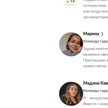
5.0
путешествие.
или когда не
организатора
за вами
Марина
Команда гид
Здравствуйте
являемся офи
Приглашаем в
прямо сейчас
Мадина Кав
Команда гид
Я - экскурсов
Вместе с ком