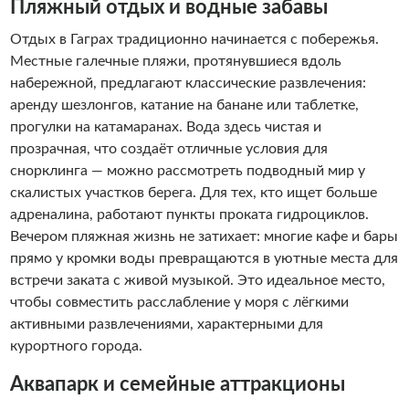
подсказываем, где попробовать настоящий абыста,
Пляжный отдых и водные забавы
хачапур и домашнее вино. Наша цель - помочь вам
Отдых в Гаграх традиционно начинается с побережья.
ощутить дух Абхазии: побывать в знаковых местах,
Местные галечные пляжи, протянувшиеся вдоль
сделать незабываемые снимки и прочувствовать
набережной, предлагают классические развлечения:
искреннее гостеприимство местных жителей. Для нас
аренду шезлонгов, катание на банане или таблетке,
главная награда - видеть, как гости уезжают с теплыми
прогулки на катамаранах. Вода здесь чистая и
воспоминаниями и твердым желанием вернуться снова. .
прозрачная, что создаёт отличные условия для
снорклинга — можно рассмотреть подводный мир у
скалистых участков берега. Для тех, кто ищет больше
адреналина, работают пункты проката гидроциклов.
Вечером пляжная жизнь не затихает: многие кафе и бары
прямо у кромки воды превращаются в уютные места для
встречи заката с живой музыкой. Это идеальное место,
чтобы совместить расслабление у моря с лёгкими
активными развлечениями, характерными для
курортного города.
Аквапарк и семейные аттракционы