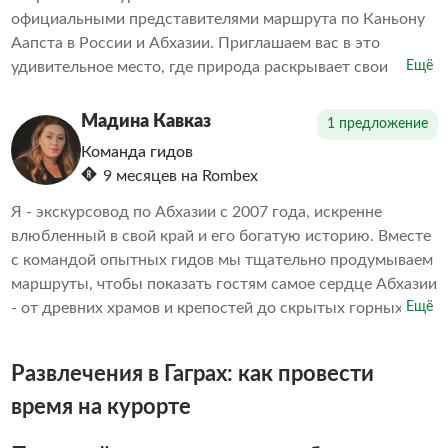
официальными представителями маршрута по Каньону
Аапста в России и Абхазии. Приглашаем вас в это
удивительное место, где природа раскрывает свои
Ещё
тайны! Забронируйте тур прямо сейчас и погрузитесь в
атмосферу незабываемых приключений!
Мадина Кавказ
1 предложение
Команда гидов
9 месяцев на Rombex
Я - экскурсовод по Абхазии с 2007 года, искренне
влюбленный в свой край и его богатую историю. Вместе
с командой опытных гидов мы тщательно продумываем
маршруты, чтобы показать гостям самое сердце Абхазии
- от древних храмов и крепостей до скрытых горных
Ещё
троп и живописных водопадов. На экскурсиях мы не
просто излагаем факты: делимся семейными
Развлечения в Гаграх: как провести
преданиями, объясняем смысл старинных обычаев и
раскрываем особенности местного менталитета. Особое
время на курорте
внимание уделяем гастрономическим нюансам -