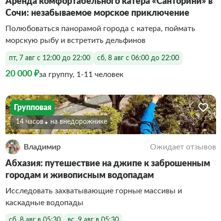
Аренда комфортабельного катера «Санторини» в
Сочи: незабываемое морское приключение
Полюбоваться панорамой города с катера, поймать
морскую рыбу и встретить дельфинов
пт, 7 авг с 12:00 до 22:00
сб, 8 авг с 06:00 до 22:00
20 000 ₽
за группу, 1-11 человек
Групповая
14 часов
На внедорожнике
Владимир
Ожидает отзывов
Абхазия: путешествие на джипе к заброшенным
городам и живописным водопадам
Исследовать захватывающие горные массивы и
каскадные водопады
сб, 8 авг в 05:30
вс, 9 авг в 05:30