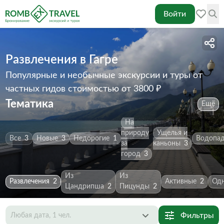
Войти
Развлечения в Гагре
Популярные и необычные экскурсии и туры от
частных гидов
стоимостью от 3800 ₽
Тематика
Ещё
На
природу
Ущелья и
Все
3
Новые
3
Недорогие
1
Водопа
за
каньоны
3
город
3
Из
Из
Развлечения
2
Активные
2
Од
Цандрипша
2
Пицунды
2
Фильтры
Любая дата, 1 чел.