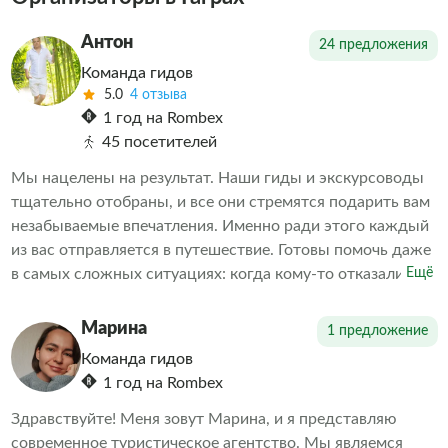
Антон
24 предложения
Команда гидов
5.0
4 отзыва
1 год на Rombex
45 посетителей
Мы нацелены на результат. Наши гиды и экскурсоводы
тщательно отобраны, и все они стремятся подарить вам
незабываемые впечатления. Именно ради этого каждый
из вас отправляется в путешествие. Готовы помочь даже
в самых сложных ситуациях: когда кому-то отказали в
Ещё
экскурсии или когда необходимо скорректировать
впечатления от проведенных экскурсий другими
Марина
1 предложение
организаторами. Делаем всё возможное, чтобы наши
Команда гидов
клиенты остались довольны. А дальше выбор за вами
1 год на Rombex
Здравствуйте! Меня зовут Марина, и я представляю
современное туристическое агентство. Мы являемся