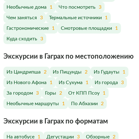
Необычные дома
1
Что посмотреть
3
Чем заняться
3
Термальные источники
1
Гастрономические
1
Смотровые площадки
1
Куда сходить
3
Экскурсии в Гаграх по меcтоположению
Из Цандрипша
2
Из Пицунды
2
Из Гудауты
1
Из Нового Афона
1
Из Сухума
1
Из города
3
За городом
3
Горы
2
От КПП Псоу
1
Необычные маршруты
1
По Абхазии
2
Экскурсии в Гаграх по форматам
На автобусе
1
Дегустации
3
Обзорные
2