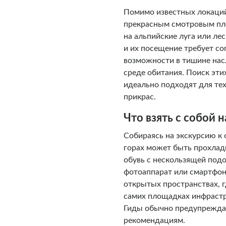
Помимо известных локаций,
прекрасным смотровым пло
на альпийские луга или ле
и их посещение требует со
возможности в тишине нас
среде обитания. Поиск эт
идеально подходят для тех
прикрас.
Что взять с собой
Собираясь на экскурсию к
горах может быть прохладн
обувь с нескользящей под
фотоаппарат или смартфон
открытых пространствах, гд
самих площадках инфрастр
Гиды обычно предупреждаю
рекомендациям.