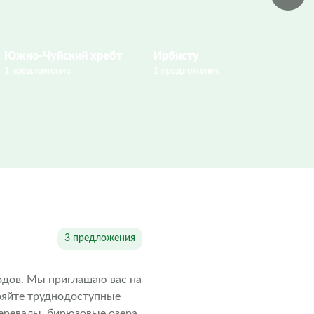
Южно-Чуйский хребт
Ирбисту
В
1 предложение
1 предложение
1 
3 предложения
водов. Мы приглашаю вас на
оряйте труднодоступные
еревалы, бирюзовые озера,