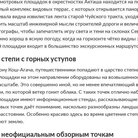
мотровых площадок в окрестностях Акташа находится на пе
целый комплекс видовых террас, с которых открывается пано
вала видна извилистая лента старой Чуйского тракта, уход
ть масштаб инженерной мысли строителей дороги и велич
ографы, чтобы запечатлеть игру света и тени на склонах Се
нно хорош в ясную погоду, когда на горизонте чётко видн
 площадки входит в большинство экскурсионных маршруто
степи с горных уступов
рону Кош-Агача, путешественники попадают в царство степн
ощадки на этом направлении оборудованы на возвышенност
асштабе. Это совершенно иной, но не менее впечатляющий в
, по которой ветер гонит облака. С таких точек отлично н
площадки имеют информационные стенды, рассказывающие о
овых точек даёт понимание, насколько разнообразны ландш
сстоянии. Особенно красиво здесь во время цветения степ
ают землю.
к неофициальным обзорным точкам