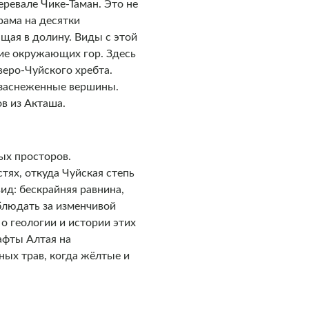
ревале Чике-Таман. Это не
рама на десятки
ящая в долину. Виды с этой
ие окружающих гор. Здесь
веро-Чуйского хребта.
ы заснеженные вершины.
в из Акташа.
ых просторов.
ях, откуда Чуйская степь
ид: бескрайняя равнина,
аблюдать за изменчивой
 геологии и истории этих
афты Алтая на
ных трав, когда жёлтые и