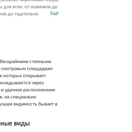
 для всех: от новичков до
ков до тщательно
Ещё
о обслуживается, а наши
одарите себе незабываемые
я бескрайними степными
им смотровым площадкам
к которых открывает
окладываются через
 и удачное расположение
е, на специально
лучшая видимость бывает в
ьные виды