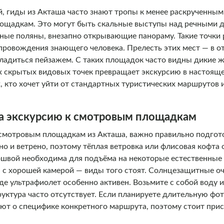
 гиды из Акташа часто знают тропы к менее раскрученным,
щадкам. Это могут быть скальные выступы над речными д
сные поляны, внезапно открывающие панораму. Такие точки 
провождения знающего человека. Прелесть этих мест — в от
ладиться пейзажем. С таких площадок часто видны дикие ж
их скрытых видовых точек превращает экскурсию в настоящ
, кто хочет уйти от стандартных туристических маршрутов 
 на экскурсию к смотровым площадкам
 смотровым площадкам из Акташа, важно правильно подгот
о и ветрено, поэтому тёплая ветровка или флисовая кофта 
ошвой необходима для подъёма на некоторые естественные 
 с хорошей камерой — виды того стоят. Солнцезащитные оч
е ультрафиолет особенно активен. Возьмите с собой воду и 
уктура часто отсутствует. Если планируете длительную 
т о специфике конкретного маршрута, поэтому стоит прис