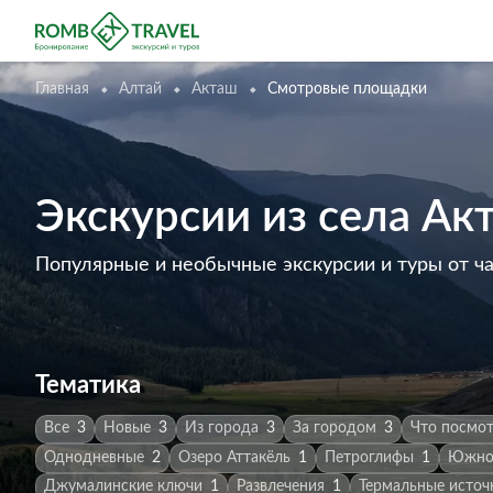
Главная
Алтай
Акташ
Смотровые площадки
Экскурсии из села А
Популярные и необычные экскурсии и туры от ч
Тематика
Все
3
Новые
3
Из города
3
За городом
3
Что посмот
Однодневные
2
Озеро Аттакёль
1
Петроглифы
1
Южно-
Джумалинские ключи
1
Развлечения
1
Термальные источ