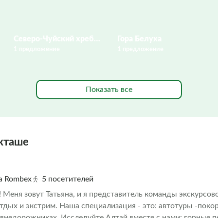
Северо-Чуйский хребет
Гора Белуха
1 предложение
1 предложение
Показать все
кташе
на Rombex
5 посетителей
! Меня зовут Татьяна, и я представитель команды экскурсо
тдых и экстрим. Наша специализация - это: автотуры -пок
внедорожниках. Исследуйте Алтай вместе с нами: горные п