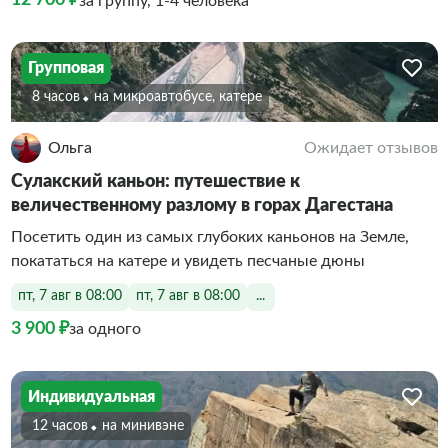
12 700 ₽
за группу, 1-4 человека
Групповая
8 часов
На микроавтобусе, катере
Ольга
Ожидает отзывов
Сулакский каньон: путешествие к
величественному разлому в горах Дагестана
Посетить один из самых глубоких каньонов на Земле,
покататься на катере и увидеть песчаные дюны
пт, 7 авг в 08:00
пт, 7 авг в 08:00
...
3 900 ₽
за одного
Индивидуальная
12 часов
На минивэне