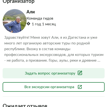
Организатор
Али
Команда гидов
1 год 1 месяц
Здравствуйте! Меня зовут Али, я из Дагестана и уже 
много лет организую авторские туры по родной 
республике. Вхожу в состав команды 
профессиональных экскурсоводов, для которых туризм 
- не работа, а призвание. Горы, аулы, реки и древние 
тропы с детства манили меня, и теперь я с радостью 
делюсь этой красотой с теми, кто готов открыть для 
Задать вопрос организатору
себя что-то новое. Я знаю Дагестан не по 
путеводителям, а по своему опыту. Я вырос здесь, 
Все экскурсии организатора
прошел десятки маршрутов и изучил все скрытые 
уголки, которые не найти в интернете. Благодаря 
многолетнему опыту в туризме, я создаю путешествия, 
Ожидает отзывов
где продумано все: от дороги и питания до атмосферы 