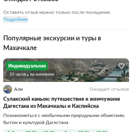
и эмоций.

Оставить отзыв можно только после посещения.
Мы путешествуем на удобной машине, отправляемся в 
Подробнее
места, куда не добраться на автобусе. Пробуем 
настоящую дагестанскую кухню, общаемся с местными 
жителями и дышим свежим горным воздухом. Я не 
Популярные экскурсии и туры в
просто гид - я ваш проводник, который рассказывает, 
Махачкале
показывает и делает всё, чтобы вы полюбили Дагестан 
так же, как и я.

Если вы ищете искренние впечатления, настоящую 
Индивидуальная
жизнь и настоящую красоту, то вы пришли по адресу. 
10 часов
На минивэне
Поехали вместе.
Али
Ожидает отзывов
Сулакский каньон: путешествие к жемчужине
Дагестана из Махачкалы и Каспийска
Познакомиться с необычными природными объектами,
бытом и культурой Дагестана