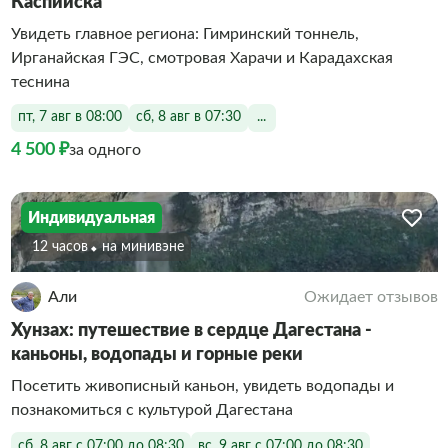
Каспийска
Увидеть главное региона: Гимринский тоннель,
Ирганайская ГЭС, смотровая Харачи и Карадахская
теснина
пт, 7 авг в 08:00
сб, 8 авг в 07:30
...
4 500 ₽
за одного
Индивидуальная
12 часов
На минивэне
Али
Ожидает отзывов
Хунзах: путешествие в сердце Дагестана -
каньоны, водопады и горные реки
Посетить живописный каньон, увидеть водопады и
познакомиться с культурой Дагестана
сб, 8 авг с 07:00 до 08:30
вс, 9 авг с 07:00 до 08:30