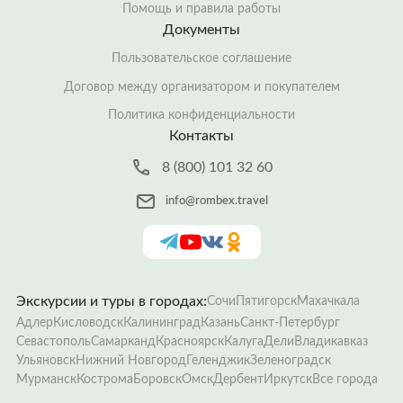
Помощь и правила работы
Документы
Пользовательское соглашение
Договор между организатором и покупателем
Политика конфиденциальности
Контакты
8 (800) 101 32 60
info@rombex.travel
Экскурсии и туры в городах:
Сочи
Пятигорск
Махачкала
Адлер
Кисловодск
Калининград
Казань
Санкт-Петербург
Севастополь
Самарканд
Красноярск
Калуга
Дели
Владикавказ
Ульяновск
Нижний Новгород
Геленджик
Зеленоградск
Мурманск
Кострома
Боровск
Омск
Дербент
Иркутск
Все города