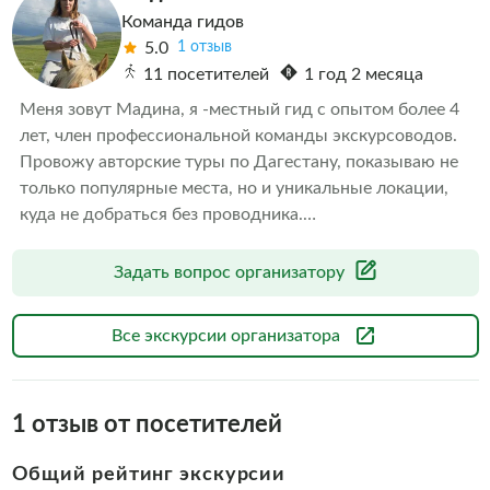
Команда гидов
5.0
1 отзыв
11 посетителей
1 год 2 месяца
Меня зовут Мадина, я -местный гид с опытом более 4 
лет, член профессиональной команды экскурсоводов.

Провожу авторские туры по Дагестану, показываю не 
только популярные места, но и уникальные локации, 
куда не добраться без проводника.

У меня все организовано: комфортный транспорт, 
вкусная домашняя кухня, проверенные места для 
Задать вопрос организатору
ночёвок и самое главное - душевная атмосфера.

Работаю с душой и полной отдачей - потому что 
Все экскурсии организатора
Дагестан для меня не просто работа, а любовь на всю 
жизнь.
1
отзыв от посетителей
Общий рейтинг экскурсии