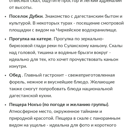
отвесных скал, ощутите простор и легкий адреналин
от высоты.
Поселок Дубки
. Знакомство с дагестанским бытом и
культурой. В некоторых турах - посещение смотровой
площадки с видом на Чиркейское водохранилище.
Прогулка на катере
. Прогулка по зеркально-
бирюзовой глади реки по Сулакскому каньону. Скалы
над головой, тишина и водяные брызги вокруг -
идеально для тех, кто хочет прочувствовать каньон
изнутри.
Обед
. Главный гастрохит - свежеприготовленная
форель, нежное и вкуснейшее блюдо. Желающие
также смогут попробовать блюда национальной
дагестанской кухни.
Пещера Нохъо (по погоде и желанию группы)
.
Атмосферное место, окруженное тайнами и
природной красотой. Пещера в скале с панорамным
видом на ущелье - идеальна для фото и короткого