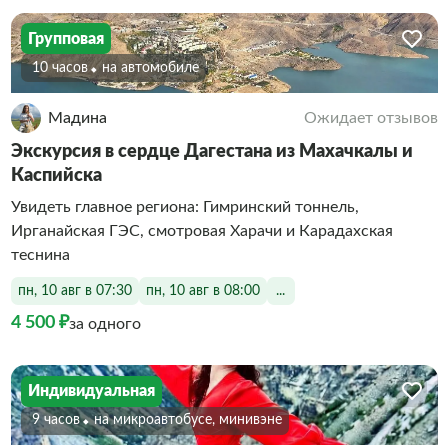
Групповая
10 часов
На автомобиле
Мадина
Ожидает отзывов
Экскурсия в сердце Дагестана из Махачкалы и
Каспийска
Увидеть главное региона: Гимринский тоннель,
Ирганайская ГЭС, смотровая Харачи и Карадахская
теснина
пн, 10 авг в 07:30
пн, 10 авг в 08:00
...
4 500 ₽
за одного
Индивидуальная
9 часов
На микроавтобусе, минивэне