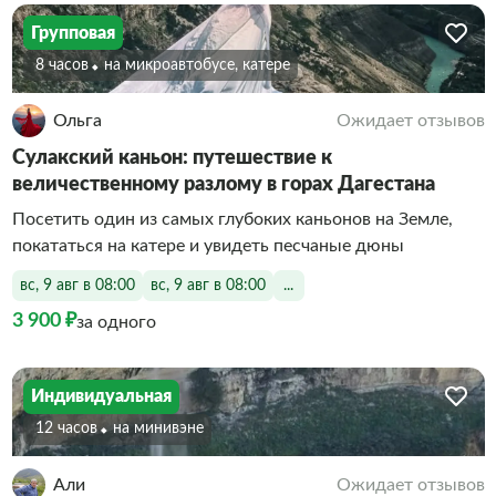
Групповая
8 часов
На микроавтобусе, катере
Ольга
Ожидает отзывов
Сулакский каньон: путешествие к
величественному разлому в горах Дагестана
Посетить один из самых глубоких каньонов на Земле,
покататься на катере и увидеть песчаные дюны
вс, 9 авг в 08:00
вс, 9 авг в 08:00
...
3 900 ₽
за одного
Индивидуальная
12 часов
На минивэне
Али
Ожидает отзывов