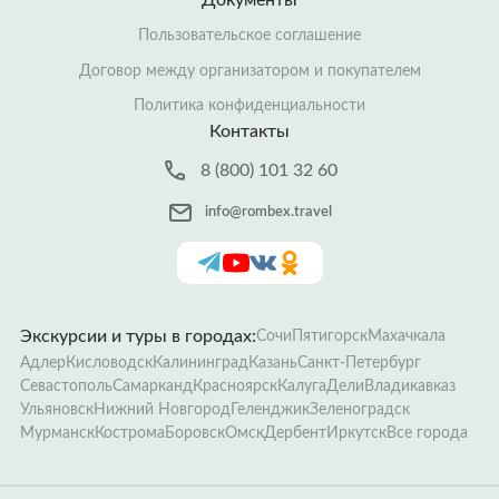
Пользовательское соглашение
Договор между организатором и покупателем
Политика конфиденциальности
Контакты
8 (800) 101 32 60
info@rombex.travel
Экскурсии и туры в городах:
Сочи
Пятигорск
Махачкала
Адлер
Кисловодск
Калининград
Казань
Санкт-Петербург
Севастополь
Самарканд
Красноярск
Калуга
Дели
Владикавказ
Ульяновск
Нижний Новгород
Геленджик
Зеленоградск
Мурманск
Кострома
Боровск
Омск
Дербент
Иркутск
Все города