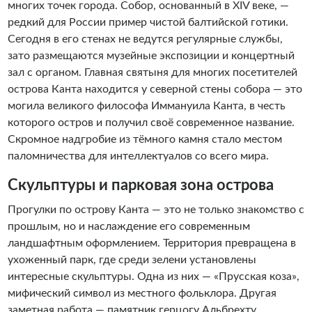
многих точек города. Собор, основанный в XIV веке, —
редкий для России пример чистой балтийской готики.
Сегодня в его стенах не ведутся регулярные службы,
зато размещаются музейные экспозиции и концертный
зал с органом. Главная святыня для многих посетителей
острова Канта находится у северной стены собора — это
могила великого философа Иммануила Канта, в честь
которого остров и получил своё современное название.
Скромное надгробие из тёмного камня стало местом
паломничества для интеллектуалов со всего мира.
Скульптуры и парковая зона острова
Прогулки по острову Канта — это не только знакомство с
прошлым, но и наслаждение его современным
ландшафтным оформлением. Территория превращена в
ухоженный парк, где среди зелени установлены
интересные скульптуры. Одна из них — «Прусская коза»,
мифический символ из местного фольклора. Другая
заметная работа — памятник герцогу Альбрехту,