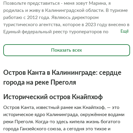
Позвольте представиться - меня зовут Марина, я
родилась и живу в Калининградской области. В туризме
работаю с 2012 года. Являюсь директором
туристического агентства, которое в 2023 году внесено в
Единый федеральный реестр туроператоров по
Ещё
внутреннему и въездному туризму. С июня 2022 года -
экскурсовод в замке Тапиау, Башни Востока. Имею
Показать всех
аккредитацию по проведению экскурсий в
национальном парке «Куршская коса», на смотровой
площадке Янтарного комбината, внештатный
Остров Канта в Калининграде: сердце
экскурсовод кафедрального собора.
города на реке Преголя
Исторический остров Кнайпхоф
Остров Канта, известный ранее как Кнайпхоф, — это
историческое ядро Калининграда, окружённое водами
реки Преголя. Когда-то здесь кипела жизнь богатого
города Ганзейского союза, а сегодня это тихое и