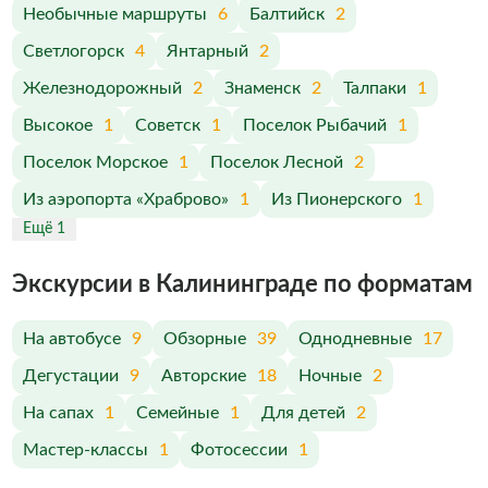
Необычные маршруты
6
Балтийск
2
Светлогорск
4
Янтарный
2
Железнодорожный
2
Знаменск
2
Талпаки
1
Высокое
1
Советск
1
Поселок Рыбачий
1
Поселок Морское
1
Поселок Лесной
2
Из аэропорта «Храброво»
1
Из Пионерского
1
Ещё 1
Экскурсии в Калининграде по форматам
На автобусе
9
Обзорные
39
Однодневные
17
Дегустации
9
Авторские
18
Ночные
2
На сапах
1
Семейные
1
Для детей
2
Мастер-классы
1
Фотосессии
1