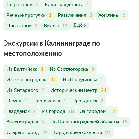
Сыроварни
2
Канатная дорога
1
Речные прогулки
1
Развлечения
3
Хомлины
6
Пивоварни
2
Виллы
13
Ещё 6
Экскурсии в Калининграде по
меcтоположению
Из Балтийска
1
Из Светлогорска
8
Из Зеленоградска
10
Из Правдинска
1
Из Янтарного
2
Исторический центр
24
Неман
1
Черняховск
1
Правдинск
2
Гвардейск
2
Из города
18
За городом
19
Зеленоградск
5
По Калининградской области
15
Старый город
24
Городские экскурсии
21