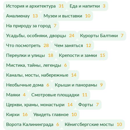
История и архитектура
31
Еда и напитки
3
Амалиенау
13
Музеи и выставки
10
На природу за город
7
Усадьбы, особняки, дворцы
24
Курорты Балтики
7
Что посмотреть
28
Чем заняться
12
Переулки и улицы
18
Крепости и замки
15
Мистика, тайны, легенды
6
Каналы, мосты, набережные
14
Необычные дома
6
Крыши и панорамы
9
Маяки
4
Смотровые площадки
11
Церкви, храмы, монастыри
14
Форты
7
Кирхи
16
Увидеть главное
10
Ворота Калининграда
6
Кёнигсбергские мосты
10