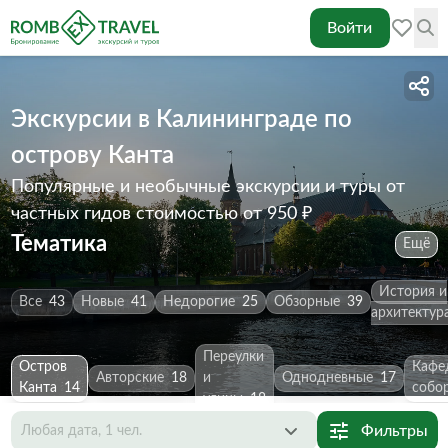
Войти
Экскурсии в Калининграде по
острову Канта
Популярные и необычные экскурсии и туры от
частных гидов
стоимостью от 950 ₽
Тематика
Ещё
История и
Все
43
Новые
41
Недорогие
25
Обзорные
39
архитектур
Переулки
Остров
Кафе
Авторские
18
и
Однодневные
17
Канта
14
собо
улицы
18
Фильтры
Любая дата, 1 чел.