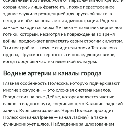
основанный в XIV веке. Хотя от первоначальной крепости
сохранились лишь фрагменты, позже перестроенное
здание служило резиденцией для прусской знати, а
сегодня в нём располагается администрация. Рядом с
замком находится кирха XVI века — памятник кирпичной
готики, который, несмотря на повреждения во время
войны, продолжает впечатлять своим строгим силуэтом.
Эти постройки — немые свидетели эпохи Тевтонского
ордена, Прусского герцогства и последующих веков,
когда город был частью немецкой культуры.
Водные артерии и каналы города
Главная особенность Полесска, которую подчёркивают
многие экскурсии, — это сложная система каналов.
Город стоит на реке Дейме, которая является частью
важного водного пути, соединяющего Калининградский
залив с Куршским заливом. Через Полесск проходит
Полесский канал (ранее — канал Лабиау), а также
функционирует шлюз. Наблюдение за шлюзованием