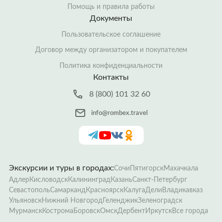
Помощь и правила работы
Документы
Пользовательское соглашение
Договор между организатором и покупателем
Политика конфиденциальности
Контакты
8 (800) 101 32 60
info@rombex.travel
Экскурсии и туры в городах:
Сочи
Пятигорск
Махачкала
Адлер
Кисловодск
Калининград
Казань
Санкт-Петербург
Севастополь
Самарканд
Красноярск
Калуга
Дели
Владикавказ
Ульяновск
Нижний Новгород
Геленджик
Зеленоградск
Мурманск
Кострома
Боровск
Омск
Дербент
Иркутск
Все города