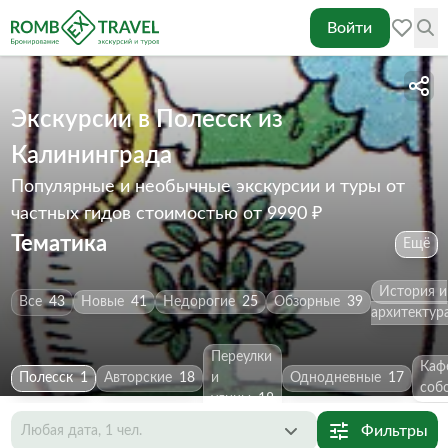
Войти
Экскурсии в Полесск из
Калининграда
Популярные и необычные экскурсии и туры от
частных гидов
стоимостью от 9990 ₽
Тематика
Ещё
История и
Все
43
Новые
41
Недорогие
25
Обзорные
39
архитектур
Переулки
Каф
Полесск
1
Авторские
18
и
Однодневные
17
соб
улицы
18
Фильтры
Любая дата, 1 чел.