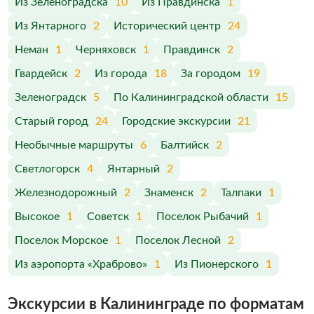
Из Зеленоградска
10
Из Правдинска
1
Из Янтарного
2
Исторический центр
24
Неман
1
Черняховск
1
Правдинск
2
Гвардейск
2
Из города
18
За городом
19
Зеленоградск
5
По Калининградской области
15
Старый город
24
Городские экскурсии
21
Необычные маршруты
6
Балтийск
2
Светлогорск
4
Янтарный
2
Железнодорожный
2
Знаменск
2
Талпаки
1
Высокое
1
Советск
1
Поселок Рыбачий
1
Поселок Морское
1
Поселок Лесной
2
Из аэропорта «Храброво»
1
Из Пионерского
1
Экскурсии в Калининграде по форматам