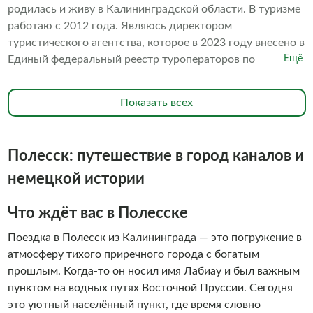
родилась и живу в Калининградской области. В туризме
работаю с 2012 года. Являюсь директором
туристического агентства, которое в 2023 году внесено в
Единый федеральный реестр туроператоров по
Ещё
внутреннему и въездному туризму. С июня 2022 года -
экскурсовод в замке Тапиау, Башни Востока. Имею
Показать всех
аккредитацию по проведению экскурсий в
национальном парке «Куршская коса», на смотровой
площадке Янтарного комбината, внештатный
Полесск: путешествие в город каналов и
экскурсовод кафедрального собора.
немецкой истории
Что ждёт вас в Полесске
Поездка в Полесск из Калининграда — это погружение в
атмосферу тихого приречного города с богатым
прошлым. Когда-то он носил имя Лабиау и был важным
пунктом на водных путях Восточной Пруссии. Сегодня
это уютный населённый пункт, где время словно