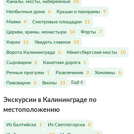
Каналы, мосты, набережные
14
Необычные дома
6
Крыши и панорамы
9
Маяки
4
Смотровые площадки
11
Церкви, храмы, монастыри
14
Форты
7
Кирхи
16
Увидеть главное
10
Ворота Калининграда
6
Кёнигсбергские мосты
10
Сыроварни
2
Канатная дорога
1
Речные прогулки
1
Развлечения
3
Хомлины
6
Пивоварни
2
Виллы
13
Ещё 6
Экскурсии в Калининграде по
меcтоположению
Из Балтийска
1
Из Светлогорска
8