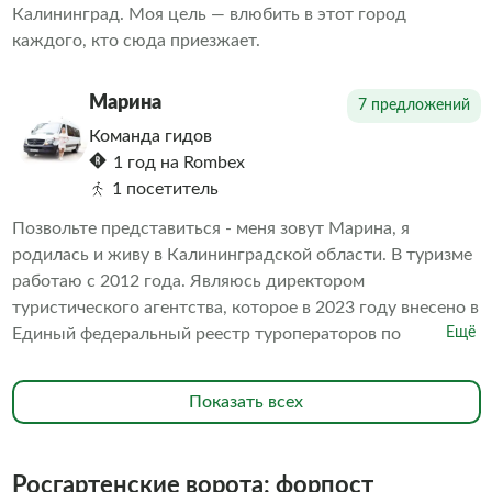
Калининград. Моя цель — влюбить в этот город
каждого, кто сюда приезжает.
Марина
7 предложений
Команда гидов
1 год на Rombex
1 посетитель
Позвольте представиться - меня зовут Марина, я
родилась и живу в Калининградской области. В туризме
работаю с 2012 года. Являюсь директором
туристического агентства, которое в 2023 году внесено в
Единый федеральный реестр туроператоров по
Ещё
внутреннему и въездному туризму. С июня 2022 года -
экскурсовод в замке Тапиау, Башни Востока. Имею
Показать всех
аккредитацию по проведению экскурсий в
национальном парке «Куршская коса», на смотровой
площадке Янтарного комбината, внештатный
Росгартенские ворота: форпост
экскурсовод кафедрального собора.