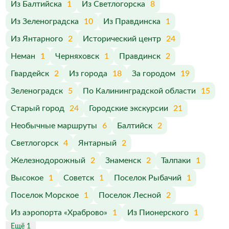
Из Балтийска
1
Из Светлогорска
8
Из Зеленоградска
10
Из Правдинска
1
Из Янтарного
2
Исторический центр
24
Неман
1
Черняховск
1
Правдинск
2
Гвардейск
2
Из города
18
За городом
19
Зеленоградск
5
По Калининградской области
15
Старый город
24
Городские экскурсии
21
Необычные маршруты
6
Балтийск
2
Светлогорск
4
Янтарный
2
Железнодорожный
2
Знаменск
2
Талпаки
1
Высокое
1
Советск
1
Поселок Рыбачий
1
Поселок Морское
1
Поселок Лесной
2
Из аэропорта «Храброво»
1
Из Пионерского
1
Ещё 1