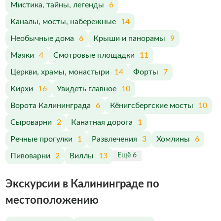
Мистика, тайны, легенды
6
Каналы, мосты, набережные
14
Необычные дома
6
Крыши и панорамы
9
Маяки
4
Смотровые площадки
11
Церкви, храмы, монастыри
14
Форты
7
Кирхи
16
Увидеть главное
10
Ворота Калининграда
6
Кёнигсбергские мосты
10
Сыроварни
2
Канатная дорога
1
Речные прогулки
1
Развлечения
3
Хомлины
6
Пивоварни
2
Виллы
13
Ещё 6
Экскурсии в Калининграде по
меcтоположению