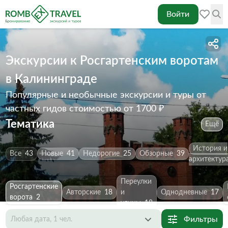
Войти
Экскурсии к Росгартенским воротам
в Калининграде
Популярные и необычные экскурсии и туры от
частных гидов
стоимостью от 1700 ₽
Тематика
Ещё
История и
Все
43
Новые
41
Недорогие
25
Обзорные
39
архитектур
Переулки
Росгартенские
Авторские
18
и
Однодневные
17
ворота
2
улицы
18
Фильтры
Любая дата, 1 чел.