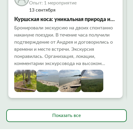
Опыт: 1 мероприятие
13 сентября
Куршская коса: уникальная природа и
тайны древних времен
Бронировали экскурсию на двоих спонтанно
накануне поездки. В течение часа получили
подтверждение от Андрея и договорились о
времени и месте встречи. Экскурсия
понравилась. Организация, локации,
комментарии экскурсовода на высоком
уровне.Ранний выезд помог избежать
столпотворения. Интересно, доступно.
Остались очень довольны.
Показать все