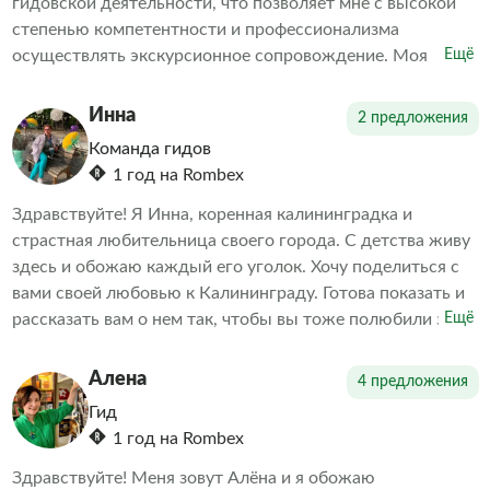
гидовской деятельности, что позволяет мне с высокой
степенью компетентности и профессионализма
осуществлять экскурсионное сопровождение. Моя
Ещё
экспертная квалификация базируется на многолетней
практике и глубоком понимании специфики данной
Инна
2 предложения
области.
Команда гидов
1 год на Rombex
Здравствуйте! Я Инна, коренная калининградка и
страстная любительница своего города. С детства живу
здесь и обожаю каждый его уголок. Хочу поделиться с
вами своей любовью к Калининграду. Готова показать и
рассказать вам о нем так, чтобы вы тоже полюбили этот
Ещё
город.
Алена
4 предложения
Гид
1 год на Rombex
Здравствуйте! Меня зовут Алёна и я обожаю