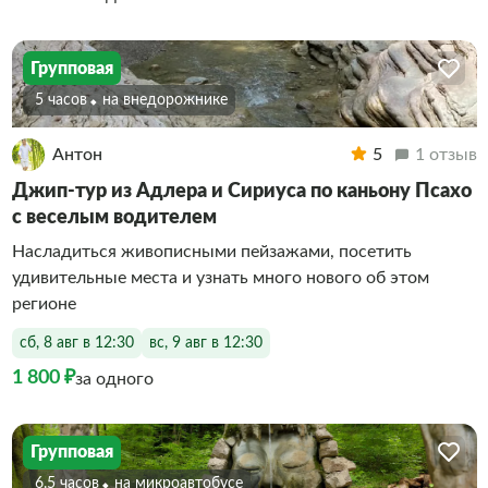
Групповая
5 часов
На внедорожнике
Антон
5
1 отзыв
Джип-тур из Адлера и Сириуса по каньону Псахо
с веселым водителем
Насладиться живописными пейзажами, посетить
удивительные места и узнать много нового об этом
регионе
сб, 8 авг в 12:30
вс, 9 авг в 12:30
1 800 ₽
за одного
Групповая
6.5 часов
На микроавтобусе