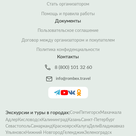
Стать организатором
Помощь и правила работы
Документы
Пользовательское соглашение
Договор между организатором и покупателем
Политика конфиденциальности
Контакты
8 (800) 101 32 60
info@rombex.travel
Экскурсии и туры в городах:
Сочи
Пятигорск
Махачкала
Адлер
Кисловодск
Калининград
Казань
Санкт-Петербург
Севастополь
Самарканд
Красноярск
Калуга
Дели
Владикавказ
Ульяновск
Нижний Новгород
Геленджик
Зеленоградск