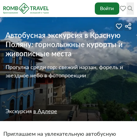
Войти
Автобусная экскурсия в Красную
Поляну: горнолыжные курорты и
живописные места
Прогулка среди гор: свежий нарзан, форель и
звездное небо в фотопроекции
Экскурсия
в Адлере
Приглашаем на увлекательную автобусную