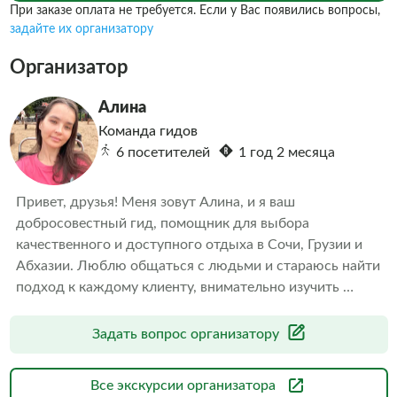
При заказе оплата не требуется. Если у Вас появились вопросы,
задайте их организатору
Организатор
Алина
Команда гидов
6 посетителей
1 год 2 месяца
Привет, друзья! Меня зовут Алина, и я ваш 
добросовестный гид, помощник для выбора 
качественного и доступного отдыха в Сочи, Грузии и 
Абхазии. Люблю общаться с людьми и стараюсь найти 
подход к каждому клиенту, внимательно изучить 
запросы и уже после предлагать то, что вас 
обязательно порадует и оставит только приятные и 
Задать вопрос организатору
яркие впечатления.
Все экскурсии организатора