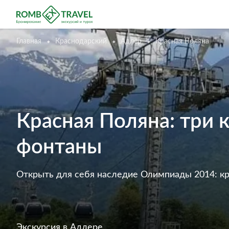
Главная
Краснодарский
Адлер
Красная Поляна
Красная Поляна: три
фонтаны
Открыть для себя наследие Олимпиады 2014: кр
Экскурсия
в Адлере