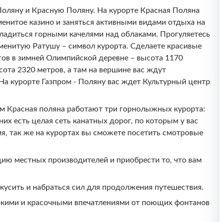
Поляну и Красную Поляну. На курорте Красная Поляна
менитое казино и заняться активными видами отдыха на
сладиться горными качелями над облаками. Прогуляетесь
наменитую Ратушу – символ курорта. Сделаете красивые
гов в зимней Олимпийской деревне – высота 1170
сота 2320 метров, а там на вершине вас ждут
 На курорте Газпром - Поляну вас ждет Культурный центр
ем Красная поляна работают три горнолыжных курорта:
них есть целая сеть канатных дорог, по которым у вас
я, так же на курортах вы сможете посетить смотровые
цию местных производителей и приобрести то, что вам
рекусить и набраться сил для продолжения путешествия.
ркими и красочными впечатлениями от поющих фонтанов