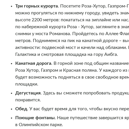
Три горных курорта
.
Посетите Роза-Хутор, Газпром-
можно прогуляться по нижнему городу, увидеть зна
высоте 2200 метров: покататься на зиплайне или на
по набережной курорта Роза - Хутор, загляните в з
снимки у моста Романова. Пройдетесь по Аллее Фла
метров. Поднимемся на пик на канатной дороге – вы
активности: подвесной мост и качели над облаками.
Галактика и смотровая площадка на гору Аибга.
Канатная дорога
. В горной зоне под общим названи
Роза Хутор, Газпром и Красная поляна. У каждого из 
будет возможность подняться в свое свободное врем
площадки.
Дегустация
. Здесь вы сможете попробовать продук
понравится.
Обед
. У вас будет время для того, чтобы вкусно пе
Поющие фонтаны
.
Наше путешествие завершится я
в Олимпийском парке.