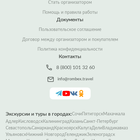
Стать организатором
Помощь и правила работы
Документы
Пользовательское соглашение
Договор между организатором и покупателем
Политика конфиденциальности
Контакты
8 (800) 101 32 60
info@rombex.travel
Экскурсии и туры в городах:
Сочи
Пятигорск
Махачкала
Адлер
Кисловодск
Калининград
Казань
Санкт-Петербург
Севастополь
Самарканд
Красноярск
Калуга
Дели
Владикавказ
Ульяновск
Нижний Новгород
Геленджик
Зеленоградск