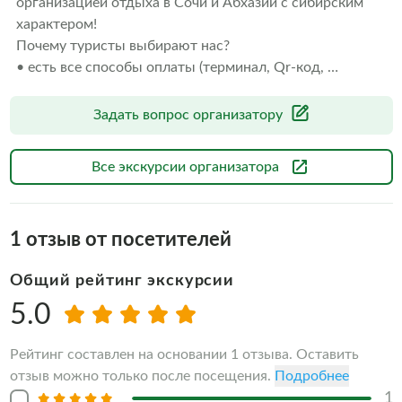
организацией отдыха в Сочи и Абхазии с сибирским 
характером! 

Почему туристы выбирают нас? 

• есть все способы оплаты (терминал, Qr-код, 
наличные); 

• являемся официальный перевозчиком; 

Задать вопрос организатору
• наши гиды аккредитованные и лицензированные;

• своя диспетчерская служба; 

Все экскурсии организатора
• водители проходят ежедневный врачебный осмотр на 
допуск к управлению транспортом;

• мы сами проехали все маршруты и готовы поделиться 
1
отзыв от посетителей
яркими впечатлениями.

Путешествуйте с нами и получите незабываемые 
Общий рейтинг экскурсии
эмоции!
5.0
Рейтинг составлен на основании 1 отзыва. Оставить
отзыв можно только после посещения.
Подробнее
1