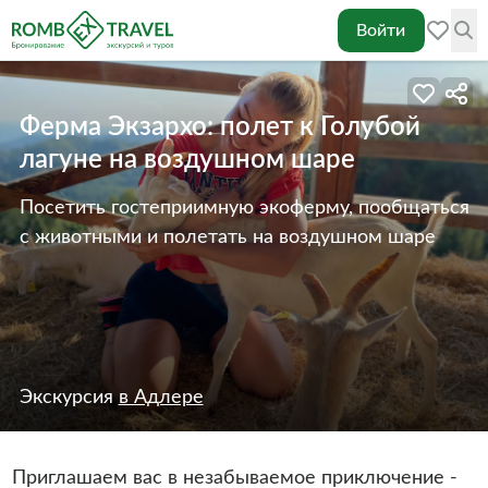
Войти
Ферма Экзархо: полет к Голубой
лагуне на воздушном шаре
Посетить гостеприимную экоферму, пообщаться
с животными и полетать на воздушном шаре
Экскурсия
в Адлере
Приглашаем вас в незабываемое приключение -