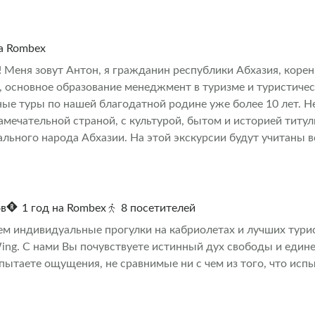
на Rombex
! Меня зовут Антон, я гражданин республики Абхазия, кор
, основное образование менеджмент в туризме и туристичес
ые туры по нашей благодатной родине уже более 10 лет. Н
амечательной страной, с культурой, бытом и историей титу
льного народа Абхазии. На этой экскурсии будут учитаны 
 мере возможности, точное время выезда, маршрут и все н
я и подгоняются под Вас. Добро пожаловать в Абхазию-Стр
ов
1 год на Rombex
8 посетителей
м индивидуальные прогулки на кабриолетах и лучших тури
ing. С нами Вы почувствуете истинный дух свободы и еди
пытаете ощущения, не сравнимые ни с чем из того, что исп