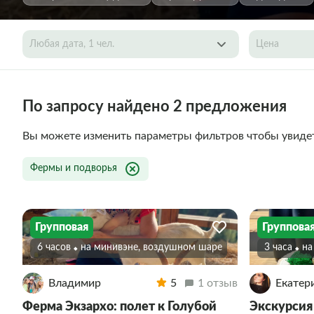
Любая дата, 1 чел.
Цена
По запросу найдено 2 предложения
Вы можете изменить параметры фильтров чтобы увиде
Фермы и подворья
Групповая
Группова
6 часов
На минивэне, воздушном шаре
3 часа
Н
Владимир
5
1 отзыв
Екатер
Ферма Экзархо: полет к Голубой
Экскурсия