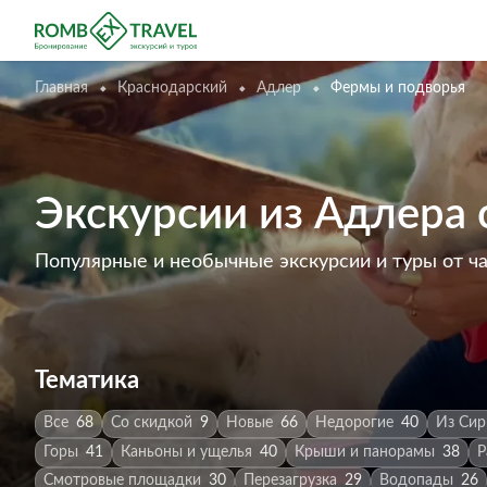
Главная
Краснодарский
Адлер
Фермы и подворья
Экскурсии из Адлера
Популярные и необычные экскурсии и туры от ч
Тематика
Все
68
Со скидкой
9
Новые
66
Недорогие
40
Из Сир
Горы
41
Каньоны и ущелья
40
Крыши и панорамы
38
Р
Смотровые площадки
30
Перезагрузка
29
Водопады
26