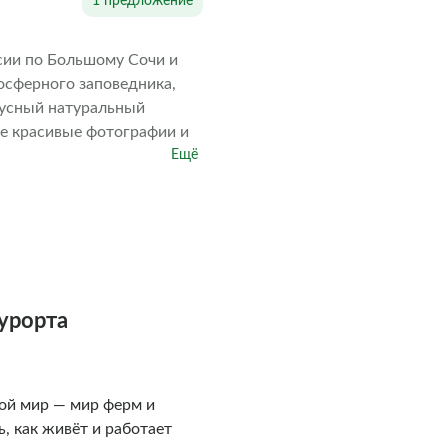
1 предложение
рсии по Большому Сочи и
осферного заповедника,
кусный натуральный
ые красивые фотографии и
Ещё
урорта
гой мир — мир ферм и
, как живёт и работает