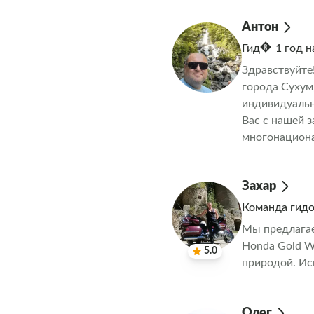
Антон
Гид
1 год 
Здравствуйте
города Сухум
индивидуальн
Вас с нашей з
многонациона
выполнены по
оговариваютс
Захар
Команда гид
Мы предлагае
Honda Gold W
5.0
природой. Ис
Олег