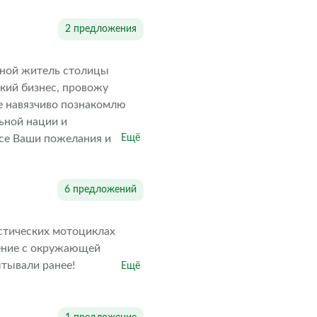
2 предложения
енной житель столицы
кий бизнес, провожу
е навязчиво познакомлю
льной нации и
все Ваши пожелания и
Ещё
юансы места встречи
ану Души!!!
6 предложений
стических мотоциклах
нение с окружающей
ытывали ранее!
Ещё