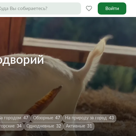
Войти
одворий
За городом
47
Обзорные
47
На природу за город
43
торские
34
Однодневные
32
Активные
31