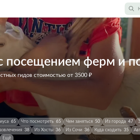
 с посещением ферм и п
астных гидов
стоимостью от 3500 ₽
иуса
65
Что посмотреть
65
Чем заняться
50
Из города
47
азвлечения
38
Из Хосты
36
Из Сочи
36
Куда сходить
35
Ав
Ещё