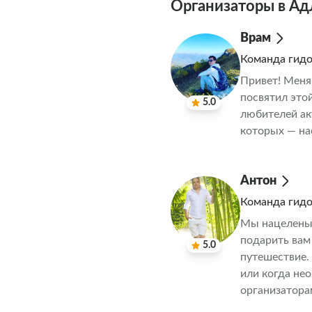
Организаторы в Ад
Врам
Команда гид
Привет! Меня 
посвятил это
5.0
любителей ак
которых — на
Антон
Команда гид
Мы нацелены 
подарить вам
5.0
путешествие.
или когда не
организатора
за вами