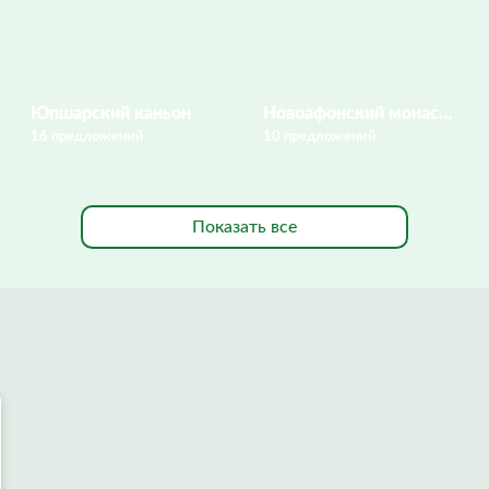
Юпшарский каньон
Новоафонский монастырь
16 предложений
10 предложений
Показать все