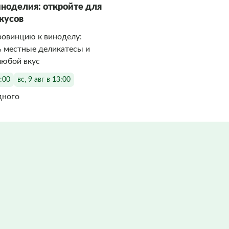
иноделия: откройте для
вкусов
ровинцию к виноделу:
ь местные деликатесы и
любой вкус
3:00
вс, 9 авг в 13:00
дного