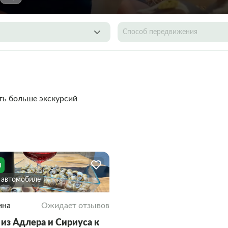
Способ передвижения
ть больше экскурсий
я
а автомобиле
ина
Ожидает отзывов
 из Адлера и Сириуса к