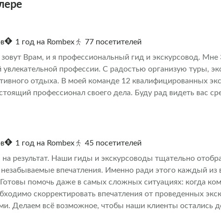
лере
ов
1 год на Rombex
77 посетителей
зовут Врам, и я профессиональный гид и экскурсовод. Мне 3
й увлекательной профессии. С радостью организую туры, эк
тивного отдыха. В моей команде 12 квалифицированных эк
стоящий профессионал своего дела. Буду рад видеть вас ср
ов
1 год на Rombex
45 посетителей
на результат. Наши гиды и экскурсоводы тщательно отобра
 незабываемые впечатления. Именно ради этого каждый из в
 Готовы помочь даже в самых сложных ситуациях: когда ком
обходимо скорректировать впечатления от проведенных экс
ми. Делаем всё возможное, чтобы наши клиенты остались 