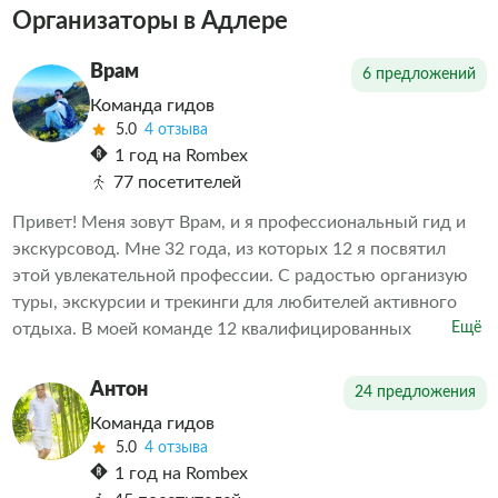
Организаторы в Адлере
Врам
6 предложений
Команда гидов
5.0
4 отзыва
1 год на Rombex
77 посетителей
Привет! Меня зовут Врам, и я профессиональный гид и
экскурсовод. Мне 32 года, из которых 12 я посвятил
этой увлекательной профессии. С радостью организую
туры, экскурсии и трекинги для любителей активного
отдыха. В моей команде 12 квалифицированных
Ещё
экскурсоводов, каждый из которых — настоящий
профессионал своего дела. Буду рад видеть вас среди
Антон
24 предложения
своих клиентов!
Команда гидов
5.0
4 отзыва
1 год на Rombex