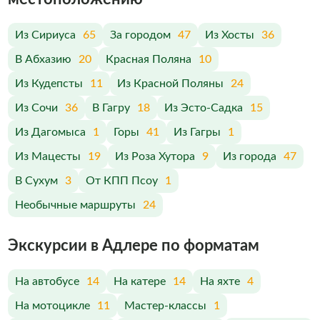
Из Сириуса
65
За городом
47
Из Хосты
36
В Абхазию
20
Красная Поляна
10
Из Кудепсты
11
Из Красной Поляны
24
Из Сочи
36
В Гагру
18
Из Эсто-Садка
15
Из Дагомыса
1
Горы
41
Из Гагры
1
Из Мацесты
19
Из Роза Хутора
9
Из города
47
В Сухум
3
От КПП Псоу
1
Необычные маршруты
24
Экскурсии в Адлере по форматам
На автобусе
14
На катере
14
На яхте
4
На мотоцикле
11
Мастер-классы
1