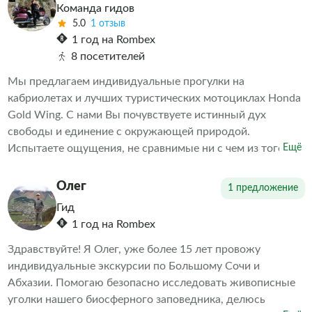
Команда гидов
экскурсии будут учитаны все Ваши пожелания и
5.0
1 отзыв
выполнены по мере возможности, точное время выезда,
1 год на Rombex
маршрут и все нюансы места встречи оговариваются и
8 посетителей
подгоняются под Вас. Добро пожаловать в Абхазию-
Мы предлагаем индивидуальные прогулки на
Страну Души!!!
кабриолетах и лучших туристических мотоциклах Honda
Gold Wing. С нами Вы почувствуете истинный дух
свободы и единение с окружающей природой.
Испытаете ощущения, не сравнимые ни с чем из того,
Ещё
что испытывали ранее!
Олег
1 предложение
Гид
1 год на Rombex
Здравствуйте! Я Олег, уже более 15 лет провожу
индивидуальные экскурсии по Большому Сочи и
Абхазии. Помогаю безопасно исследовать живописные
уголки нашего биосферного заповедника, делюсь