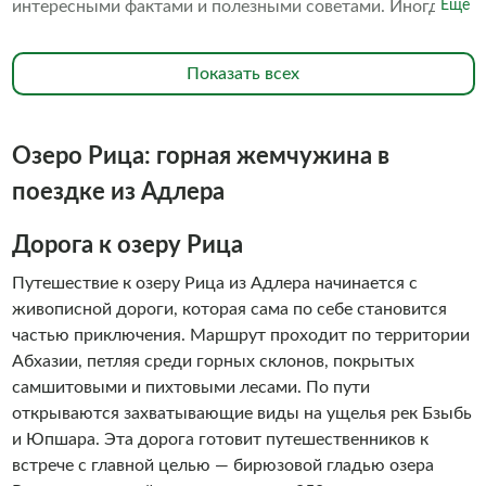
интересными фактами и полезными советами. Иногда
Ещё
готовлю вкусный натуральный турецкий кофе прямо на
свежем воздухе. Подсказываю, где сделать самые
Показать всех
красивые фотографии и как поймать лучший ракурс.
Озеро Рица: горная жемчужина в
поездке из Адлера
Дорога к озеру Рица
Путешествие к озеру Рица из Адлера начинается с
живописной дороги, которая сама по себе становится
частью приключения. Маршрут проходит по территории
Абхазии, петляя среди горных склонов, покрытых
самшитовыми и пихтовыми лесами. По пути
открываются захватывающие виды на ущелья рек Бзыбь
и Юпшара. Эта дорога готовит путешественников к
встрече с главной целью — бирюзовой гладью озера