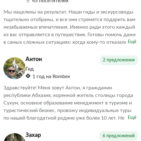
45 посетителей
Мы нацелены на результат. Наши гиды и экскурсоводы
тщательно отобраны, и все они стремятся подарить вам
незабываемые впечатления. Именно ради этого каждый
из вас отправляется в путешествие. Готовы помочь даже
в самых сложных ситуациях: когда кому-то отказали в
Ещё
экскурсии или когда необходимо скорректировать
впечатления от проведенных экскурсий другими
Антон
2 предложения
организаторами. Делаем всё возможное, чтобы наши
Гид
клиенты остались довольны. А дальше выбор за вами
1 год на Rombex
Здравствуйте! Меня зовут Антон, я гражданин
республики Абхазия, коренной житель столицы города
Сухум, основное образование менеджмент в туризме и
туристический бизнес, провожу индивидуальные туры
по нашей благодатной родине уже более 10 лет. Не
Ещё
навязчиво познакомлю Вас с нашей замечательной
страной, с культурой, бытом и историей титульной нации
Захар
6 предложений
и многонационального народа Абхазии. На этой