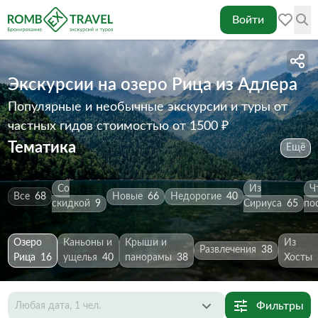
Войти
Экскурсии на озеро Рица из Адлера
Популярные и необычные экскурсии и туры от
частных гидов
стоимостью от 1500 ₽
Тематика
Ещё
Со
Из
Ч
Все
68
Новые
66
Недорогие
40
скидкой
9
Сириуса
65
по
Озеро
Каньоны и
Крыши и
Из
Развлечения
38
Рица
16
ущелья
40
панорамы
38
Хосты
Фильтры
Любая дата, 1 чел.