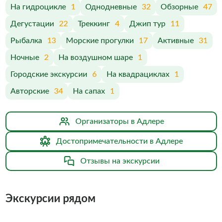
На гидроцикле
1
Однодневные
32
Обзорные
47
Дегустации
22
Треккинг
4
Джип тур
11
Рыбалка
13
Морские прогулки
17
Активные
31
Ночные
2
На воздушном шаре
1
Городские экскурсии
6
На квадрациклах
1
Авторские
34
На сапах
1
Организаторы в Адлере
Достопримечательности в Адлере
Отзывы на экскурсии
Экскурсии рядом