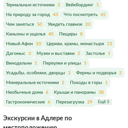
Термальные источники
2
Вейкбординг
1
На природу за город
43
Что посмотреть
65
Чем заняться
50
Увидеть главное
23
Каньоны и ущелья
40
Пещеры
8
Новый Афон
10
Церкви, храмы, монастыри
13
Дагомыс
3
Музеи и выставки
2
Застолье
1
Винодельни
1
Переулки и улицы
5
Усадьбы, особняки, дворцы
2
Фермы и подворья
2
Минеральные источники
2
Походы в горы
1
Необычные дома
6
Крыши и панорамы
38
Гастрономические
6
Перезагрузка
29
Ещё 3
Экскурсии в Адлере по
меcтоположению