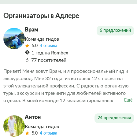
Организаторы в Адлере
Врам
6 предложений
Команда гидов
5.0
4 отзыва
1 год на Rombex
77 посетителей
Привет! Меня зовут Врам, и я профессиональный гид и
экскурсовод. Мне 32 года, из которых 12 я посвятил
этой увлекательной профессии. С радостью организую
туры, экскурсии и трекинги для любителей активного
отдыха. В моей команде 12 квалифицированных
Ещё
экскурсоводов, каждый из которых — настоящий
профессионал своего дела. Буду рад видеть вас среди
Антон
24 предложения
своих клиентов!
Команда гидов
5.0
4 отзыва