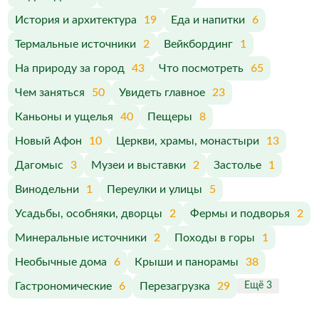
История и архитектура
19
Еда и напитки
6
Термальные источники
2
Вейкбординг
1
На природу за город
43
Что посмотреть
65
Чем заняться
50
Увидеть главное
23
Каньоны и ущелья
40
Пещеры
8
Новый Афон
10
Церкви, храмы, монастыри
13
Дагомыс
3
Музеи и выставки
2
Застолье
1
Винодельни
1
Переулки и улицы
5
Усадьбы, особняки, дворцы
2
Фермы и подворья
2
Минеральные источники
2
Походы в горы
1
Необычные дома
6
Крыши и панорамы
38
Гастрономические
6
Перезагрузка
29
Ещё 3