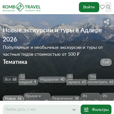
Войти
Новые экскурсии и туры в Адлере
2026
Популярные и необычные экскурсии и туры от
частных гидов
стоимостью от 500 ₽
Тематика
Ещё
Со
Из
Что
Все
68
Недорогие
40
скидкой
9
Сириуса
65
посмотреть
65
Крыши и
Из
Из
Новые
66
Развлечения
38
панорамы
38
Хосты
36
Сочи
Фильтры
Любая дата, 1 чел.