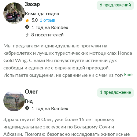
страной, с культурой, бытом и историей титульной нации
Захар
6 предложений
и многонационального народа Абхазии. На этой
Команда гидов
экскурсии будут учитаны все Ваши пожелания и
5.0
1 отзыв
выполнены по мере возможности, точное время выезда,
1 год на Rombex
маршрут и все нюансы места встречи оговариваются и
8 посетителей
подгоняются под Вас. Добро пожаловать в Абхазию-
Мы предлагаем индивидуальные прогулки на
Страну Души!!!
кабриолетах и лучших туристических мотоциклах Honda
Gold Wing. С нами Вы почувствуете истинный дух
свободы и единение с окружающей природой.
Испытаете ощущения, не сравнимые ни с чем из того,
Ещё
что испытывали ранее!
Олег
1 предложение
Гид
1 год на Rombex
Здравствуйте! Я Олег, уже более 15 лет провожу
индивидуальные экскурсии по Большому Сочи и
Абхазии. Помогаю безопасно исследовать живописные