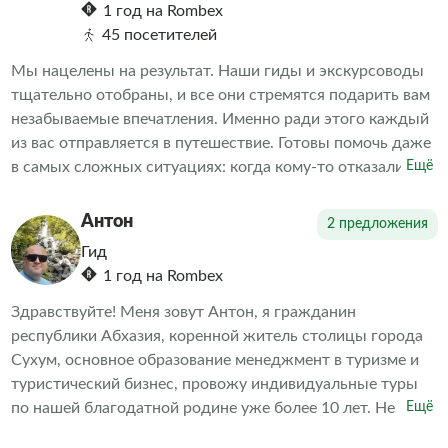
1 год на Rombex
45 посетителей
Мы нацелены на результат. Наши гиды и экскурсоводы
тщательно отобраны, и все они стремятся подарить вам
незабываемые впечатления. Именно ради этого каждый
из вас отправляется в путешествие. Готовы помочь даже
в самых сложных ситуациях: когда кому-то отказали в
Ещё
экскурсии или когда необходимо скорректировать
впечатления от проведенных экскурсий другими
Антон
2 предложения
организаторами. Делаем всё возможное, чтобы наши
Гид
клиенты остались довольны. А дальше выбор за вами
1 год на Rombex
Здравствуйте! Меня зовут Антон, я гражданин
республики Абхазия, коренной житель столицы города
Сухум, основное образование менеджмент в туризме и
туристический бизнес, провожу индивидуальные туры
по нашей благодатной родине уже более 10 лет. Не
Ещё
навязчиво познакомлю Вас с нашей замечательной