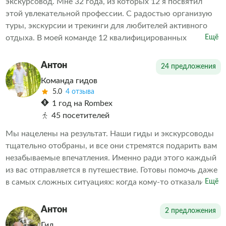
экскурсовод. Мне 32 года, из которых 12 я посвятил
этой увлекательной профессии. С радостью организую
туры, экскурсии и трекинги для любителей активного
отдыха. В моей команде 12 квалифицированных
Ещё
экскурсоводов, каждый из которых — настоящий
профессионал своего дела. Буду рад видеть вас среди
Антон
24 предложения
своих клиентов!
Команда гидов
5.0
4 отзыва
1 год на Rombex
45 посетителей
Мы нацелены на результат. Наши гиды и экскурсоводы
тщательно отобраны, и все они стремятся подарить вам
незабываемые впечатления. Именно ради этого каждый
из вас отправляется в путешествие. Готовы помочь даже
в самых сложных ситуациях: когда кому-то отказали в
Ещё
экскурсии или когда необходимо скорректировать
впечатления от проведенных экскурсий другими
Антон
2 предложения
организаторами. Делаем всё возможное, чтобы наши
Гид