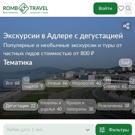
Войти
Экскурсии в Адлере с дегустацией
Популярные и необычные экскурсии и туры от
частных гидов
стоимостью от 800 ₽
Тематика
Ещё
Со
Из
Ч
Все
68
Новые
66
Недорогие
40
скидкой
9
Сириуса
65
по
Каньоны и
Крыши и
Дегустации
22
Развлечения
38
ущелья
40
панорамы
38
Фильтры
Любая дата, 1 чел.