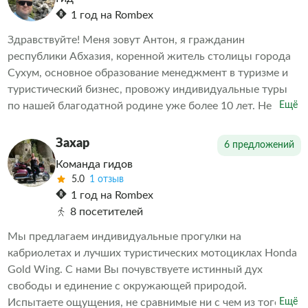
клиенты остались довольны. А дальше выбор за вами
1 год на Rombex
Здравствуйте! Меня зовут Антон, я гражданин
республики Абхазия, коренной житель столицы города
Сухум, основное образование менеджмент в туризме и
туристический бизнес, провожу индивидуальные туры
по нашей благодатной родине уже более 10 лет. Не
Ещё
навязчиво познакомлю Вас с нашей замечательной
страной, с культурой, бытом и историей титульной нации
Захар
6 предложений
и многонационального народа Абхазии. На этой
Команда гидов
экскурсии будут учитаны все Ваши пожелания и
5.0
1 отзыв
выполнены по мере возможности, точное время выезда,
1 год на Rombex
маршрут и все нюансы места встречи оговариваются и
8 посетителей
подгоняются под Вас. Добро пожаловать в Абхазию-
Мы предлагаем индивидуальные прогулки на
Страну Души!!!
кабриолетах и лучших туристических мотоциклах Honda
Gold Wing. С нами Вы почувствуете истинный дух
свободы и единение с окружающей природой.
Испытаете ощущения, не сравнимые ни с чем из того,
Ещё