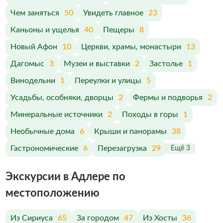
Чем заняться
50
Увидеть главное
23
Каньоны и ущелья
40
Пещеры
8
Новый Афон
10
Церкви, храмы, монастыри
13
Дагомыс
3
Музеи и выставки
2
Застолье
1
Винодельни
1
Переулки и улицы
5
Усадьбы, особняки, дворцы
2
Фермы и подворья
2
Минеральные источники
2
Походы в горы
1
Необычные дома
6
Крыши и панорамы
38
Гастрономические
6
Перезагрузка
29
Ещё 3
Экскурсии в Адлере по
меcтоположению
Из Сириуса
65
За городом
47
Из Хосты
36