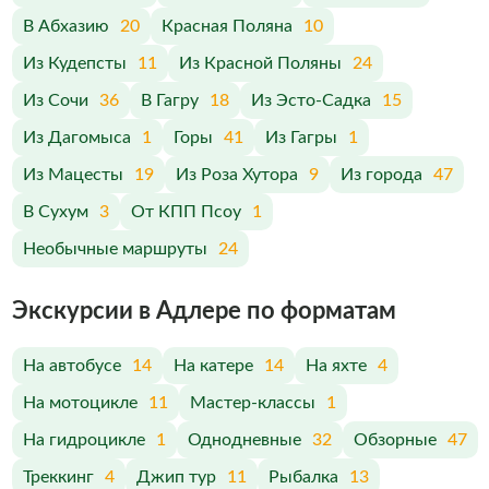
В Абхазию
20
Красная Поляна
10
Из Кудепсты
11
Из Красной Поляны
24
Из Сочи
36
В Гагру
18
Из Эсто-Садка
15
Из Дагомыса
1
Горы
41
Из Гагры
1
Из Мацесты
19
Из Роза Хутора
9
Из города
47
В Сухум
3
От КПП Псоу
1
Необычные маршруты
24
Экскурсии в Адлере по форматам
На автобусе
14
На катере
14
На яхте
4
На мотоцикле
11
Мастер-классы
1
На гидроцикле
1
Однодневные
32
Обзорные
47
Треккинг
4
Джип тур
11
Рыбалка
13