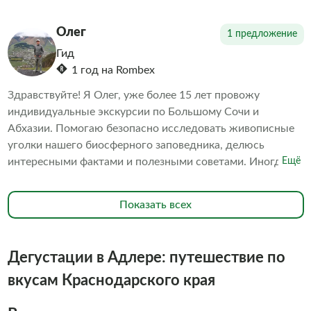
что испытывали ранее!
Олег
1 предложение
Гид
1 год на Rombex
Здравствуйте! Я Олег, уже более 15 лет провожу
индивидуальные экскурсии по Большому Сочи и
Абхазии. Помогаю безопасно исследовать живописные
уголки нашего биосферного заповедника, делюсь
интересными фактами и полезными советами. Иногда
Ещё
готовлю вкусный натуральный турецкий кофе прямо на
свежем воздухе. Подсказываю, где сделать самые
Показать всех
красивые фотографии и как поймать лучший ракурс.
Дегустации в Адлере: путешествие по
вкусам Краснодарского края