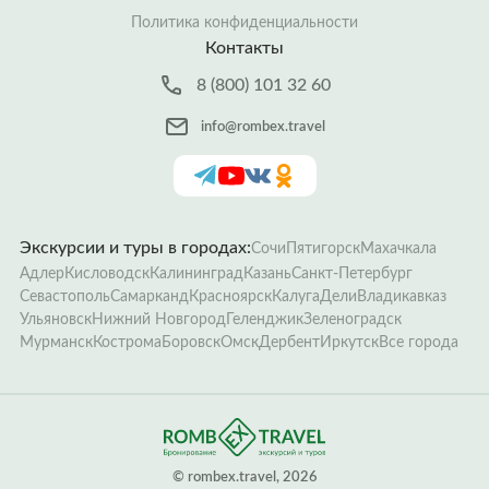
Политика конфиденциальности
Контакты
8 (800) 101 32 60
info@rombex.travel
Экскурсии и туры в городах:
Сочи
Пятигорск
Махачкала
Адлер
Кисловодск
Калининград
Казань
Санкт-Петербург
Севастополь
Самарканд
Красноярск
Калуга
Дели
Владикавказ
Ульяновск
Нижний Новгород
Геленджик
Зеленоградск
Мурманск
Кострома
Боровск
Омск
Дербент
Иркутск
Все города
­© rombex.travel, 2026