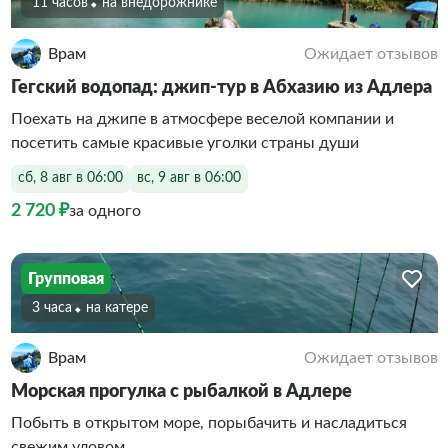
11 часов
На внедорожнике
Врам
Ожидает отзывов
Гегский водопад: джип-тур в Абхазию из Адлера
Поехать на джипе в атмосфере веселой компании и
посетить самые красивые уголки страны души
сб, 8 авг в 06:00
вс, 9 авг в 06:00
2 720 ₽
за одного
Групповая
3 часа
На катере
Врам
Ожидает отзывов
Морская прогулка с рыбалкой в Адлере
Побыть в открытом море, порыбачить и насладиться
свежим уловом