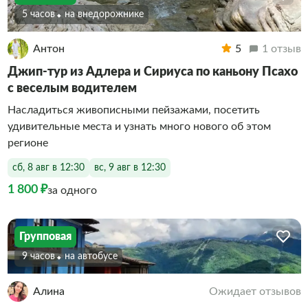
5 часов
На внедорожнике
Антон
5
1 отзыв
Джип-тур из Адлера и Сириуса по каньону Псахо
с веселым водителем
Насладиться живописными пейзажами, посетить
удивительные места и узнать много нового об этом
регионе
сб, 8 авг в 12:30
вс, 9 авг в 12:30
1 800 ₽
за одного
Групповая
9 часов
На автобусе
Алина
Ожидает отзывов