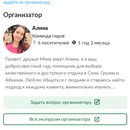
задайте их организатору
Организатор
Алина
Команда гидов
6 посетителей
1 год 2 месяца
Привет, друзья! Меня зовут Алина, и я ваш 
добросовестный гид, помощник для выбора 
качественного и доступного отдыха в Сочи, Грузии и 
Абхазии. Люблю общаться с людьми и стараюсь найти 
подход к каждому клиенту, внимательно изучить 
запросы и уже после предлагать то, что вас 
обязательно порадует и оставит только приятные и 
Задать вопрос организатору
яркие впечатления.
Все экскурсии организатора