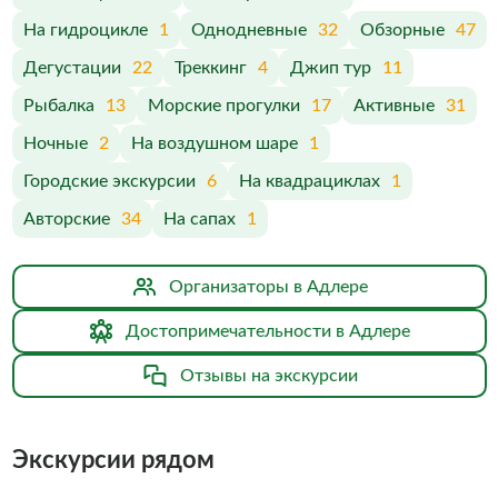
На гидроцикле
1
Однодневные
32
Обзорные
47
Дегустации
22
Треккинг
4
Джип тур
11
Рыбалка
13
Морские прогулки
17
Активные
31
Ночные
2
На воздушном шаре
1
Городские экскурсии
6
На квадрациклах
1
Авторские
34
На сапах
1
Организаторы в Адлере
Достопримечательности в Адлере
Отзывы на экскурсии
Экскурсии рядом