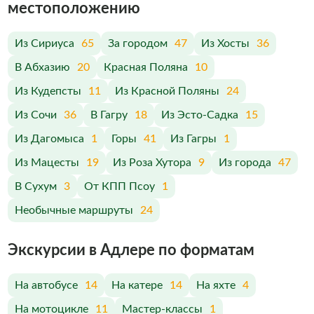
меcтоположению
Из Сириуса
65
За городом
47
Из Хосты
36
В Абхазию
20
Красная Поляна
10
Из Кудепсты
11
Из Красной Поляны
24
Из Сочи
36
В Гагру
18
Из Эсто-Садка
15
Из Дагомыса
1
Горы
41
Из Гагры
1
Из Мацесты
19
Из Роза Хутора
9
Из города
47
В Сухум
3
От КПП Псоу
1
Необычные маршруты
24
Экскурсии в Адлере по форматам
На автобусе
14
На катере
14
На яхте
4
На мотоцикле
11
Мастер-классы
1