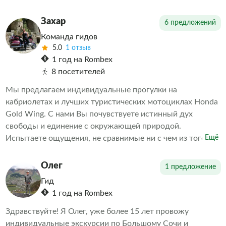
навязчиво познакомлю Вас с нашей замечательной
страной, с культурой, бытом и историей титульной нации
Захар
6 предложений
и многонационального народа Абхазии. На этой
Команда гидов
экскурсии будут учитаны все Ваши пожелания и
5.0
1 отзыв
выполнены по мере возможности, точное время выезда,
1 год на Rombex
маршрут и все нюансы места встречи оговариваются и
8 посетителей
подгоняются под Вас. Добро пожаловать в Абхазию-
Мы предлагаем индивидуальные прогулки на
Страну Души!!!
кабриолетах и лучших туристических мотоциклах Honda
Gold Wing. С нами Вы почувствуете истинный дух
свободы и единение с окружающей природой.
Испытаете ощущения, не сравнимые ни с чем из того,
Ещё
что испытывали ранее!
Олег
1 предложение
Гид
1 год на Rombex
Здравствуйте! Я Олег, уже более 15 лет провожу
индивидуальные экскурсии по Большому Сочи и