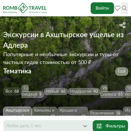
Войти
Экскурсии в Ахштырское ущелье из
Адлера
Популярные и необычные экскурсии и туры от
частных гидов
стоимостью от 500 ₽
Тематика
Ещё
Со
Из
Ч
Все
68
Новые
66
Недорогие
40
скидкой
9
Сириуса
65
по
Ахштырское
Каньоны и
Крыши и
Из
Развлечения
38
ущелье
9
ущелья
40
панорамы
38
Хо
Фильтры
Любая дата, 1 чел.