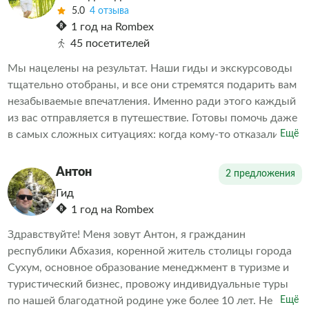
5.0
4 отзыва
1 год на Rombex
45 посетителей
Мы нацелены на результат. Наши гиды и экскурсоводы
тщательно отобраны, и все они стремятся подарить вам
незабываемые впечатления. Именно ради этого каждый
из вас отправляется в путешествие. Готовы помочь даже
в самых сложных ситуациях: когда кому-то отказали в
Ещё
экскурсии или когда необходимо скорректировать
впечатления от проведенных экскурсий другими
Антон
2 предложения
организаторами. Делаем всё возможное, чтобы наши
Гид
клиенты остались довольны. А дальше выбор за вами
1 год на Rombex
Здравствуйте! Меня зовут Антон, я гражданин
республики Абхазия, коренной житель столицы города
Сухум, основное образование менеджмент в туризме и
туристический бизнес, провожу индивидуальные туры
по нашей благодатной родине уже более 10 лет. Не
Ещё