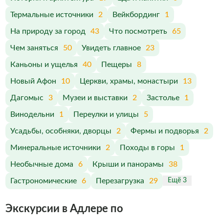
Термальные источники
2
Вейкбординг
1
На природу за город
43
Что посмотреть
65
Чем заняться
50
Увидеть главное
23
Каньоны и ущелья
40
Пещеры
8
Новый Афон
10
Церкви, храмы, монастыри
13
Дагомыс
3
Музеи и выставки
2
Застолье
1
Винодельни
1
Переулки и улицы
5
Усадьбы, особняки, дворцы
2
Фермы и подворья
2
Минеральные источники
2
Походы в горы
1
Необычные дома
6
Крыши и панорамы
38
Гастрономические
6
Перезагрузка
29
Ещё 3
Экскурсии в Адлере по