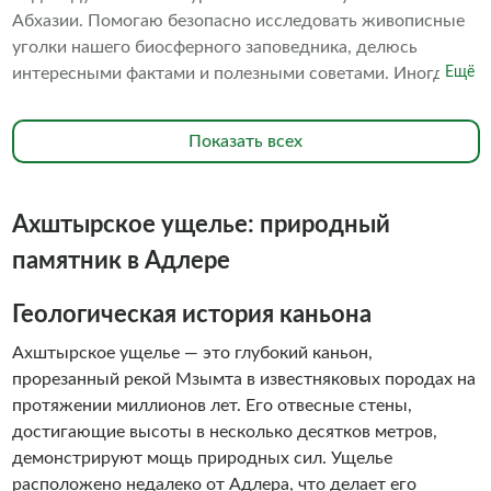
Абхазии. Помогаю безопасно исследовать живописные
уголки нашего биосферного заповедника, делюсь
интересными фактами и полезными советами. Иногда
Ещё
готовлю вкусный натуральный турецкий кофе прямо на
свежем воздухе. Подсказываю, где сделать самые
Показать всех
красивые фотографии и как поймать лучший ракурс.
Ахштырское ущелье: природный
памятник в Адлере
Геологическая история каньона
Ахштырское ущелье — это глубокий каньон,
прорезанный рекой Мзымта в известняковых породах на
протяжении миллионов лет. Его отвесные стены,
достигающие высоты в несколько десятков метров,
демонстрируют мощь природных сил. Ущелье
расположено недалеко от Адлера, что делает его