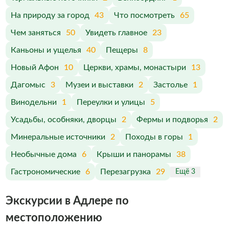
На природу за город
43
Что посмотреть
65
Чем заняться
50
Увидеть главное
23
Каньоны и ущелья
40
Пещеры
8
Новый Афон
10
Церкви, храмы, монастыри
13
Дагомыс
3
Музеи и выставки
2
Застолье
1
Винодельни
1
Переулки и улицы
5
Усадьбы, особняки, дворцы
2
Фермы и подворья
2
Минеральные источники
2
Походы в горы
1
Необычные дома
6
Крыши и панорамы
38
Гастрономические
6
Перезагрузка
29
Ещё 3
Экскурсии в Адлере по
меcтоположению