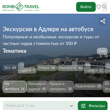
Войти
Экскурсии в Адлере на автобусе
Популярные и необычные экскурсии и туры от
частных гидов
стоимостью от 500 ₽
Тематика
Ещё
Со
Из
Ч
Все
68
Новые
66
Недорогие
40
скидкой
9
Сириуса
65
по
На
Каньоны и
Крыши и
Из
Развлечения
38
автобусе
14
ущелья
40
панорамы
38
Хо
Фильтры
Любая дата, 1 чел.