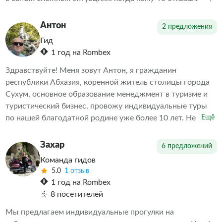
экскурсии или когда необходимо скорректировать
впечатления от проведенных экскурсий другими
Антон
2 предложения
организаторами. Делаем всё возможное, чтобы наши
Гид
клиенты остались довольны. А дальше выбор за вами
1 год на Rombex
Здравствуйте! Меня зовут Антон, я гражданин
республики Абхазия, коренной житель столицы города
Сухум, основное образование менеджмент в туризме и
туристический бизнес, провожу индивидуальные туры
по нашей благодатной родине уже более 10 лет. Не
Ещё
навязчиво познакомлю Вас с нашей замечательной
страной, с культурой, бытом и историей титульной нации
Захар
6 предложений
и многонационального народа Абхазии. На этой
Команда гидов
экскурсии будут учитаны все Ваши пожелания и
5.0
1 отзыв
выполнены по мере возможности, точное время выезда,
1 год на Rombex
маршрут и все нюансы места встречи оговариваются и
8 посетителей
подгоняются под Вас. Добро пожаловать в Абхазию-
Мы предлагаем индивидуальные прогулки на
Страну Души!!!