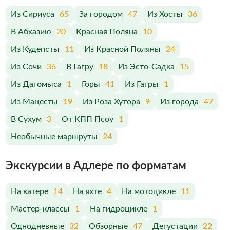
Из Сириуса
65
За городом
47
Из Хосты
36
В Абхазию
20
Красная Поляна
10
Из Кудепсты
11
Из Красной Поляны
24
Из Сочи
36
В Гагру
18
Из Эсто-Садка
15
Из Дагомыса
1
Горы
41
Из Гагры
1
Из Мацесты
19
Из Роза Хутора
9
Из города
47
В Сухум
3
От КПП Псоу
1
Необычные маршруты
24
Экскурсии в Адлере по форматам
На катере
14
На яхте
4
На мотоцикле
11
Мастер-классы
1
На гидроцикле
1
Однодневные
32
Обзорные
47
Дегустации
22