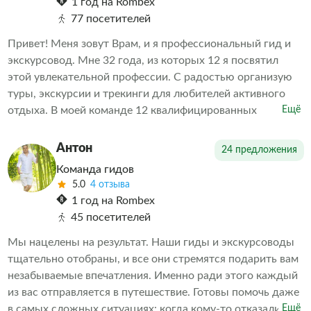
1 год на Rombex
77 посетителей
Привет! Меня зовут Врам, и я профессиональный гид и
экскурсовод. Мне 32 года, из которых 12 я посвятил
этой увлекательной профессии. С радостью организую
туры, экскурсии и трекинги для любителей активного
отдыха. В моей команде 12 квалифицированных
Ещё
экскурсоводов, каждый из которых — настоящий
профессионал своего дела. Буду рад видеть вас среди
Антон
24 предложения
своих клиентов!
Команда гидов
5.0
4 отзыва
1 год на Rombex
45 посетителей
Мы нацелены на результат. Наши гиды и экскурсоводы
тщательно отобраны, и все они стремятся подарить вам
незабываемые впечатления. Именно ради этого каждый
из вас отправляется в путешествие. Готовы помочь даже
в самых сложных ситуациях: когда кому-то отказали в
Ещё