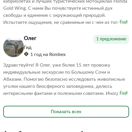
кабриолетах и лучших туристических мотоциклах Honda
Gold Wing. С нами Вы почувствуете истинный дух
свободы и единение с окружающей природой.
Испытаете ощущения, не сравнимые ни с чем из того,
Ещё
что испытывали ранее!
Олег
1 предложение
Гид
1 год на Rombex
Здравствуйте! Я Олег, уже более 15 лет провожу
индивидуальные экскурсии по Большому Сочи и
Абхазии. Помогаю безопасно исследовать живописные
уголки нашего биосферного заповедника, делюсь
интересными фактами и полезными советами. Иногда
Ещё
готовлю вкусный натуральный турецкий кофе прямо на
свежем воздухе. Подсказываю, где сделать самые
Показать всех
красивые фотографии и как поймать лучший ракурс.