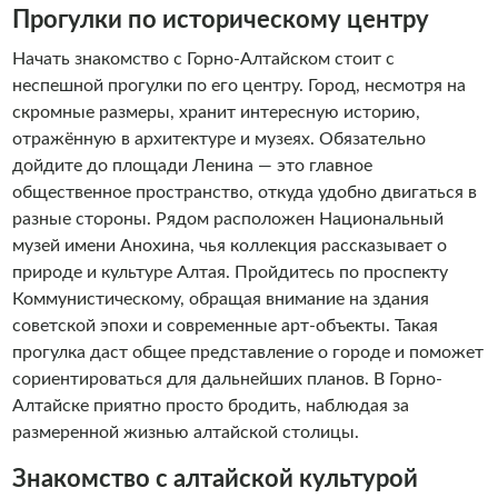
земли. Я искренне влюблён в Алтай и с удовольствием
Прогулки по историческому центру
делюсь своими знаниями, маршрутами и историями с
Начать знакомство с Горно-Алтайском стоит с
гостями. Для меня каждая экскурсия — это возможность
неспешной прогулки по его центру. Город, несмотря на
показать не только красоту, но и глубину этого региона.
скромные размеры, хранит интересную историю,
Добро пожаловать в путешествие по настоящему Алтаю!
отражённую в архитектуре и музеях. Обязательно
дойдите до площади Ленина — это главное
общественное пространство, откуда удобно двигаться в
разные стороны. Рядом расположен Национальный
музей имени Анохина, чья коллекция рассказывает о
природе и культуре Алтая. Пройдитесь по проспекту
Коммунистическому, обращая внимание на здания
советской эпохи и современные арт-объекты. Такая
прогулка даст общее представление о городе и поможет
сориентироваться для дальнейших планов. В Горно-
Алтайске приятно просто бродить, наблюдая за
размеренной жизнью алтайской столицы.
Знакомство с алтайской культурой