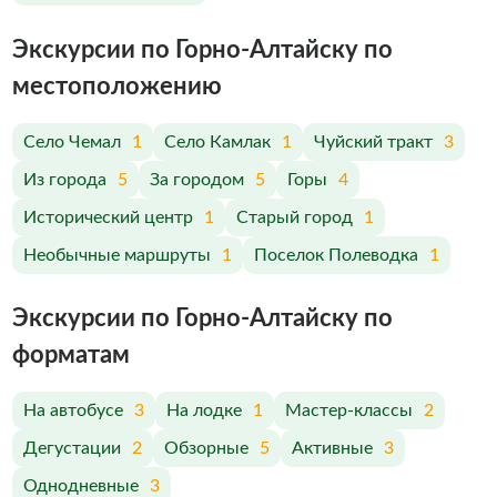
Экскурсии по Горно-Алтайску по
меcтоположению
Село Чемал
1
Село Камлак
1
Чуйский тракт
3
Из города
5
За городом
5
Горы
4
Исторический центр
1
Старый город
1
Необычные маршруты
1
Поселок Полеводка
1
Экскурсии по Горно-Алтайску по
форматам
На автобусе
3
На лодке
1
Мастер-классы
2
Дегустации
2
Обзорные
5
Активные
3
Однодневные
3