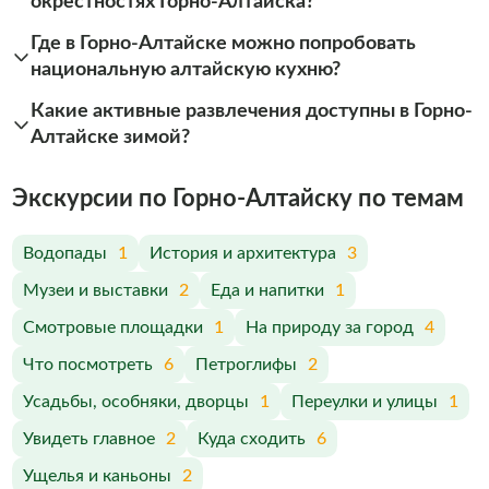
окрестностях Горно-Алтайска?
Где в Горно-Алтайске можно попробовать
национальную алтайскую кухню?
Какие активные развлечения доступны в Горно-
Алтайске зимой?
Экскурсии по Горно-Алтайску по темам
Водопады
1
История и архитектура
3
Музеи и выставки
2
Еда и напитки
1
Смотровые площадки
1
На природу за город
4
Что посмотреть
6
Петроглифы
2
Усадьбы, особняки, дворцы
1
Переулки и улицы
1
Увидеть главное
2
Куда сходить
6
Ущелья и каньоны
2