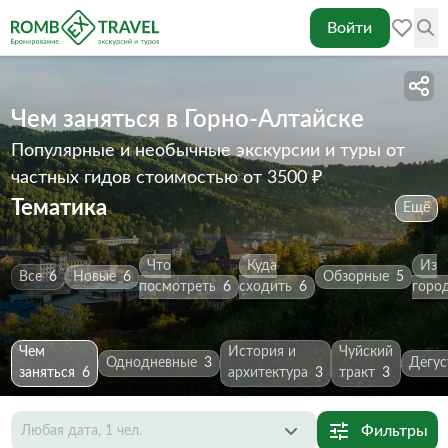
Войти
Чем заняться в Горно-Алтайске
Популярные и необычные экскурсии и туры от
частных гидов
стоимостью от 3500 ₽
Тематика
Ещё
Что
Куда
Из
Все
6
Новые
6
Обзорные
5
посмотреть
6
сходить
6
горо
Чем
История и
Чуйский
Однодневные
3
Дегус
заняться
6
архитектура
3
тракт
3
Фильтры
Любая дата, 1 чел.