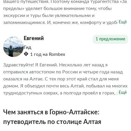
Вашего путешествия. Поэтому команда турагентства «За
пределы» уделяет большое внимание тому, чтобы
экскурсии и туры были увлекательными и
запоминающимися. И, конечно же, комфорту и удобству
Ещё
наших путешественников. В поездке с нами вы будете в
надёжных руках — с момента встречи и до момента
Евгений
1 предложение
завершения тура. Экскурсии, услуги водителей,
Гид
автомобили, места ночёвок — всё организовано и
1 год на Rombex
подобрано так, чтобы вы расслабились и получили
максимум удовольствия и впечатлений.
Здравствуйте! Я Евгений. Несколько лет назад я
отправился автостопом по России и четыре года назад
оказался на Алтае. С тех пор этот край стал для меня
домом. Я объездил почти весь Алтай, побывал на многих
труднодоступных озерах, а полгода провёл в горах, живя
Ещё
в палатке, — чтобы прочувствовать настоящую тишину,
свежесть и мощь этих мест. Уже более двух лет работаю
Чем заняться в Горно-Алтайске:
гидом-экскурсоводом. Постепенно изучаю алтайский
язык, потому что важно понимать не только природу, но
путеводитель по столице Алтая
и культуру, корни, дух этого удивительного народа и