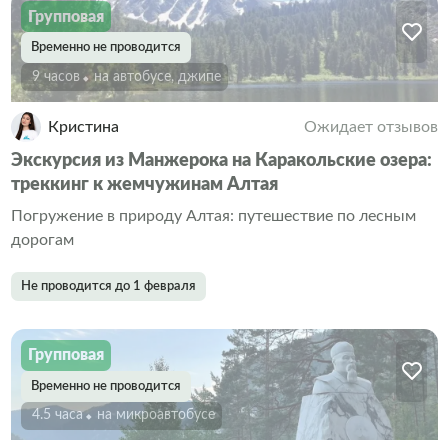
Групповая
Временно не проводится
9 часов
На автобусе, джипе
Кристина
Ожидает отзывов
Экскурсия из Манжерока на Каракольские озера:
треккинг к жемчужинам Алтая
Погружение в природу Алтая: путешествие по лесным
дорогам
Не проводится до 1 февраля
Групповая
Временно не проводится
4.5 часа
На микроавтобусе