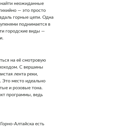
о найти неожиданные
тихийно — это просто
 вдаль горные цепи. Одна
тупенями поднимается в
Эти городские виды —
и.
яться на её смотровую
-походом. С вершины
истая лента реки,
. Это место идеально
тые и розовые тона.
нкт программы, ведь
Горно-Алтайска есть