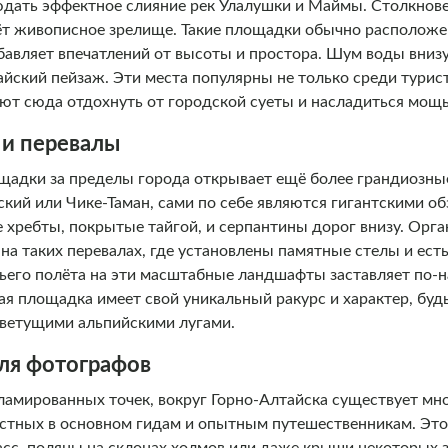
юдать эффектное слияние рек Улалушки и Маймы. Столкнове
аёт живописное зрелище. Такие площадки обычно расположе
бавляет впечатлений от высоты и простора. Шум воды вниз
айский пейзаж. Эти места популярны не только среди турист
ют сюда отдохнуть от городской суеты и насладиться мощ
 и перевалы
щадки за пределы города открывает ещё более грандиозн
ский или Чике-Таман, сами по себе являются гигантскими о
 хребты, покрытые тайгой, и серпантины дорог внизу. Орг
на таких перевалах, где установлены памятные стелы и ест
чьего полёта на эти масштабные ландшафты заставляет по
ая площадка имеет свой уникальный ракурс и характер, буд
 цветущими альпийскими лугами.
ля фотографов
ламированных точек, вокруг Горно-Алтайска существует мн
стных в основном гидам и опытным путешественникам. Эт