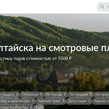
Алтайска на смотровые 
астных гидов
стоимостью от 5500 ₽
а сходить
6
Обзорные
5
Из города
5
За городом
5
На прир
ория и архитектура
3
Чуйский тракт
3
Дегустации
2
Ущелья и
очище Калбак-Таш
2
Ещё