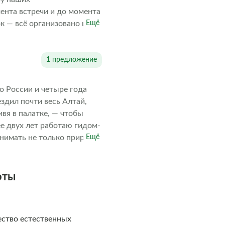
мента встречи и до момента
к — всё организовано и
Ещё
я и впечатлений.
1 предложение
по России и четыре года
ездил почти весь Алтай,
ивя в палатке, — чтобы
е двух лет работаю гидом-
нимать не только природу,
Ещё
е влюблён в Алтай и с
тями. Для меня каждая
того региона. Добро
оты
ество естественных