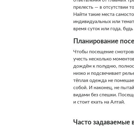
ответвления от главных тр
прелесть — в отсутствии т
Найти такие места самосто
индивидуальных или темат
время суток или года, буд
Планирование пос
Чтобы посещение смотровы
учесть несколько моментов
дождём к полудню, полност
низко и подсвечивает рель
тёплая одежда не помешает
собой. И наконец, не пыта
видами без спешки. Посеще
и стоит ехать на Алтай.
Часто задаваемые 