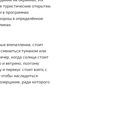
даний на окраинах. Их
е туристические открытки.
м в программах
 хорош в определённое
линах.
ые впечатления, стоит
т смениться туманом или
ечер, когда солнце стоит
 и ветрено, поэтому
и перекус стоит взять с
, чтобы насладиться
озерцание, ради которого