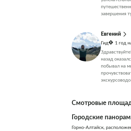
путешественн
завершения ту
подобрано та
Евгений
Гид
1 год 
Здравствуйте!
назад оказалс
побывал на мн
прочувствова
экскурсоводо
но и культуру
удовольствие
экскурсия — э
Смотровые площадк
пожаловать в
Городские панорам
Горно-Алтайск, расположе