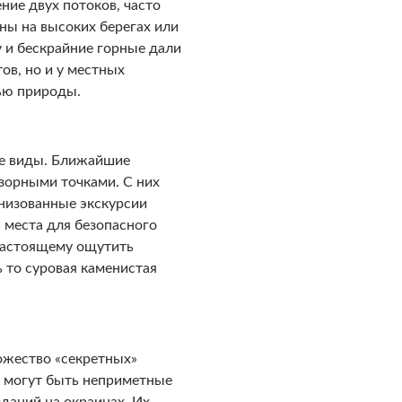
ние двух потоков, часто
ны на высоких берегах или
у и бескрайние горные дали
ов, но и у местных
ью природы.
ые виды. Ближайшие
бзорными точками. С них
анизованные экскурсии
ь места для безопасного
-настоящему ощутить
ь то суровая каменистая
ожество «секретных»
о могут быть неприметные