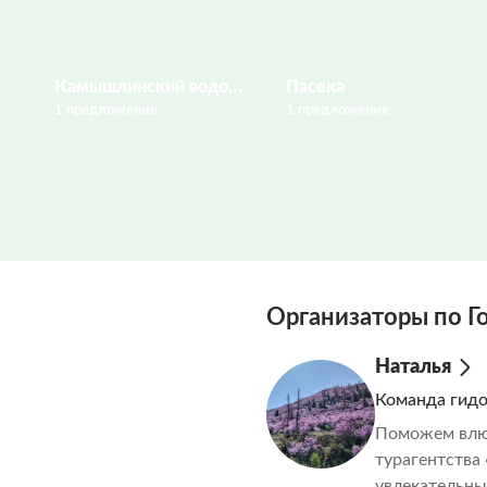
Камышлинский водопад
Пасека
1 предложение
1 предложение
Организаторы по Г
Наталья
Команда гид
Поможем влюб
турагентства
увлекательны