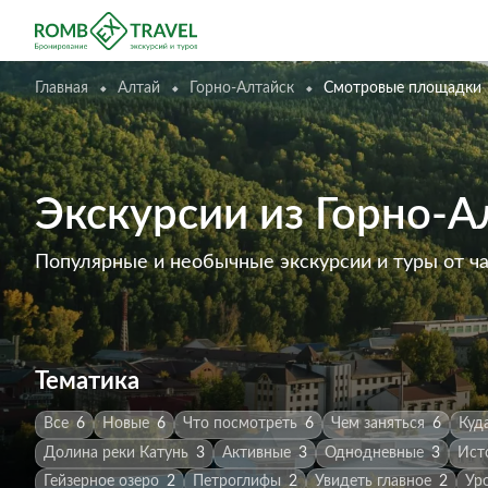
Главная
Алтай
Горно-Алтайск
Смотровые площадки
Экскурсии из Горно-
Популярные и необычные экскурсии и туры от ч
Тематика
Все
6
Новые
6
Что посмотреть
6
Чем заняться
6
Куд
Долина реки Катунь
3
Активные
3
Однодневные
3
Ист
Гейзерное озеро
2
Петроглифы
2
Увидеть главное
2
Ур