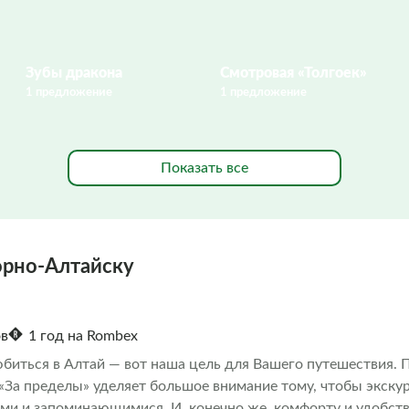
Зубы дракона
Смотровая «Толгоек»
1 предложение
1 предложение
Показать все
орно-Алтайску
ов
1 год на Rombex
иться в Алтай — вот наша цель для Вашего путешествия. 
 «За пределы» уделяет большое внимание тому, чтобы экску
ми и запоминающимися. И, конечно же, комфорту и удобст