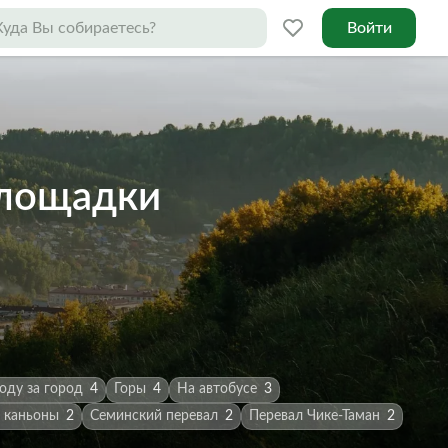
Войти
площадки
оду за город
4
Горы
4
На автобусе
3
 каньоны
2
Семинский перевал
2
Перевал Чике-Таман
2