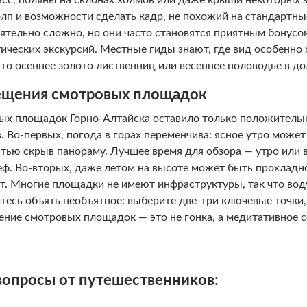
асс, поляны на склонах холмов или даже крыши некоторых з
олп и возможности сделать кадр, не похожий на стандартны
ятельно сложно, но они часто становятся приятным бонусо
ических экскурсий. Местные гиды знают, где вид особенно
ь то осеннее золото лиственниц или весеннее половодье в до
ещения смотровых площадок
х площадок Горно-Алтайска оставило только положительн
. Во-первых, погода в горах переменчива: ясное утро може
ью скрыв панораму. Лучшее время для обзора — утро или в
еф. Во-вторых, даже летом на высоте может быть прохладно
. Многие площадки не имеют инфраструктуры, так что воду 
йтесь объять необъятное: выберите две-три ключевые точки
ние смотровых площадок — это не гонка, а медитативное с
вопросы от путешественников: