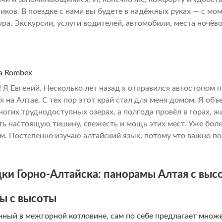
иков. В поездке с нами вы будете в надёжных руках — с мо
ра. Экскурсии, услуги водителей, автомобили, места ночёво
к, чтобы вы расслабились и получили максимум удовольстви
на Rombex
 Я Евгений. Несколько лет назад я отправился автостопом 
я на Алтае. С тех пор этот край стал для меня домом. Я объ
огих труднодоступных озерах, а полгода провёл в горах, ж
ть настоящую тишину, свежесть и мощь этих мест. Уже боле
м. Постепенно изучаю алтайский язык, потому что важно по
, корни, дух этого удивительного народа и земли. Я искренн
м делюсь своими знаниями, маршрутами и историями с гос
то возможность показать не только красоту, но и глубину э
и Горно-Алтайска: панорамы Алтая с выс
 путешествие по настоящему Алтаю!
ы с высоты
нный в межгорной котловине, сам по себе предлагает множ