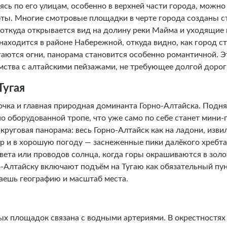
ясь по его улицам, особенно в верхней части города, можн
бты. Многие смотровые площадки в черте города созданы с
 откуда открывается вид на долину реки Майма и уходящие
находится в районе Набережной, откуда видно, как город с
гаются огни, панорама становится особенно романтичной. 
мства с алтайскими пейзажами, не требующее долгой дорог
Тугая
точка и главная природная доминанта Горно-Алтайска. Подн
 оборудованной тропе, что уже само по себе станет мини
руговая панорама: весь Горно-Алтайск как на ладони, извил
 и в хорошую погоду — заснеженные пики далёкого хребта
вета или проводов солнца, когда горы окрашиваются в золо
о-Алтайску включают подъём на Тугаю как обязательный пу
аешь географию и масштаб места.
ых площадок связана с водными артериями. В окрестностях 