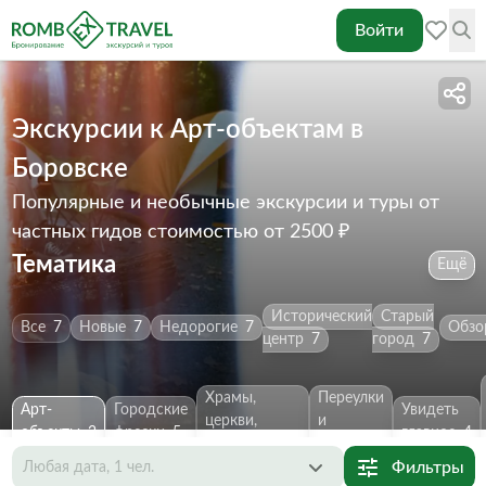
Войти
Экскурсии к Арт-объектам в
Боровске
Популярные и необычные экскурсии и туры от
частных гидов
стоимостью от 2500 ₽
Тематика
Ещё
Исторический
Старый
Все
7
Новые
7
Недорогие
7
Обзо
центр
7
город
7
Храмы,
Переулки
Арт-
Городские
Увидеть
церкви,
и
объекты
2
фрески
5
главное
4
монастыри
5
улицы
4
Фильтры
Любая дата, 1 чел.