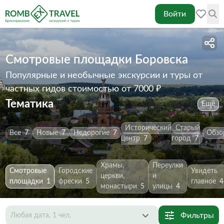
Войти
Смотровые площадки Боровска
Популярные и необычные экскурсии и туры от
частных гидов
стоимостью от 7000 ₽
Тематика
Ещё
Исторический
Старый
Все
7
Новые
7
Недорогие
7
Обзо
центр
7
город
7
Храмы,
Переулки
Смотровые
Городские
Увидеть
церкви,
и
площадки
1
фрески
5
главное
4
монастыри
5
улицы
4
Фильтры
Любая дата, 1 чел.